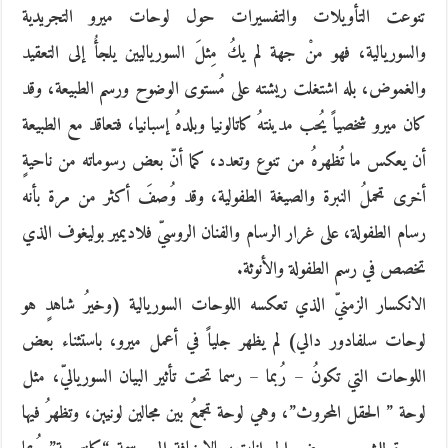
تنوعت التأويلات والتفسيرات حول لوحات ميرو التجريدية
والسوريالية، فهو منْ جهة لم يكُ مِثلَ السورياليين يلجأُ إلى التعقيد
والغموض، بله اشتغلت ريشته على مُستوى الوضوح ورسم الطبيعة، وقد
كان ميرو شخصياً يُحب مدينتهُ كاتالونيا وبلدهُ إسبانيا، فتعاقد مع الطبيعة
أن يعكس ما تُظهرهُ من تنوع وتعدد، كما أنّ بعض رسوماته من ناحيةٍ
أخرى تحملُ النبرة والصيغة الطفولية، وقد وُصفَ أكثر من مرة بأنه
رسام الطفولة، على غرار الرسام والفنان الروسيّ فلاديمير بوليغوف الذي
تخصص في رسم الطفولة والأنوثة.
الانكسار الزمنيّ الذي تعكسه اللوحات السوريالية (وخيرُ شاهدٍ هو
لوحات سلفادور دالي) لم يظهر جلياً في أعمل ميرو، باستثناء بعض
اللوحات التي تكونُ – رُبما – رسما تحت تأثير البيان السورياليّ، مثل
لوحة ” الحقل المحروث”، وهي لوحة تجمعُ بين مجالين لونيين، وتظهرُ فيها