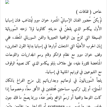
خاص ( ثقافات )
لمْ يكنْ حُضور الفنان الإسبانيّ المُتمرد خوان ميرو ليُشاغب فنان إسبانيا
الأول بيكاسو الذي يقطنُ في مدينتهِ كاتالونيا لولا نزعته السُوريالية
البسيطة التي تمزجُ بين الواقعية التعبيرية والفن السوريالي المُعقد، ففي
إبان الحرب الأهليّة التي اشتعلت أوارها في إسبانيا بداية القرن العشرين،
وقف خوان ميرو مع نظام فرانكو وقام برسم الجداريات واللوحات
المُناهضة للثورة عليه، على خلاف بابلو بيكاسو الذي كان نصيبهُ الوقوف
مع الشيوعيين في ثورتهم الملتهبة في إسبانيا.
يلجأ السُورياليونَ في لوحاتهم وجدارياتهم إلى مزج الفراغ بالمكان
المُمتلئ، أو إلى تركيبِ مساحتينِ مُختلفتين في الأفق معاً، وخصوصاً إذا
كانت اللوحة واقعية أو ترسمُ الواقع وتُعبرُ عنهُ، وربما يصحُ ما قاله جون
غيليس عن ما يُسمى ب ecotones أو التداخل بين نظامين بيئيّينِ