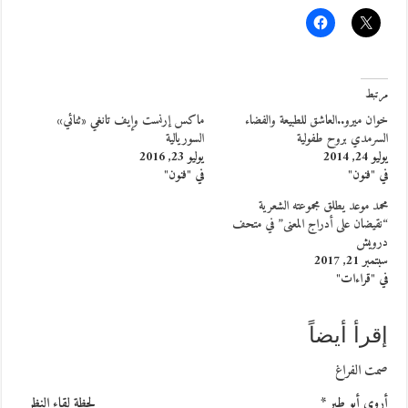
مرتبط
خوان ميرو..العاشق للطبيعة والفضاء
ماكس إرنست وإيف تانغي «ثنائي»
السرمدي بروح طفولية
السوريالية
يوليو 24, 2014
يوليو 23, 2016
في "فنون"
في "فنون"
محمد موعد يطلق مجموعته الشعرية
“نقيضان على أدراج المعنى” في متحف
درويش
سبتمبر 21, 2017
في "قراءات"
إقرأ أيضاً
صمت الفراغ
أروى أبو طير * لحظة لقاء النظر