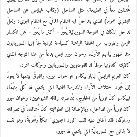
مُختلفين معاً في الطبيعة، مثل الساحل (وكتاب غيليس عن الساحل
البشريّ عموماً) الذي يتداخلُ فيه النظام المائيّ مع النظام البريّ، ولعلَ
تداخل المكان في اللوحة السوريالية يُعبرُ – أكثر ما يُعبرُ – عن انكسار
الزمن والهروب من اللحظة الراهنة كسياسة تمردية لجأ إليها السورياليون
منذ ظهور بيانهم الأول. وخوان ميرو ليس بدعاً من هذا التوجه الذي
كانتينته كاتالونيا موطأ قد للفوضويين والسورياليين وحركات التمرد.
كان الغريم الرئيسيّ لبابلو بيكاسو هو خوان ميرو، والفرقُ بينمها لا يعودُ
إلى مُجرد اختلاف الآراء والمدرسة الفنية التي ينتمي لها كلٌّ مِنهُمَا،
فبيكاسو كانَ ثورياً من الخارج، بمُناصرته رفاقه الشيوعيين، وخوان ميرو
كان ثورياً من الداخل، وبالإضافة إلى انطوائيتهِ كانَ مُتناقضاً في تصرفاته
وسلوكه، فقد أطلق عليه لقب “لورد انجليزي” تهكماً وسُخريةً، وهو لقب
لا يتماشى مع السورياليّة التي ينتمي لها ميرو.