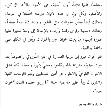
وضاحاً، ففيها ثلاثُ ألوان أصلية، هي الأسود والأحمر الداكن،
والأصفر، ولكلِّ لونٍ من هذه الألوان درجاته المُختلفة في اللوحة،
وهنالك أيضاً بعضُ الحيوانات مثل: الطيور وعددها 22 طيراً صغيراً،
وهنالكَ دجاجة وفرس وقطة وأرنب، بالإضافة إلى لوحة صغيرة عليها
صورة أرنب، ولم يعبث خوان ميرو بالحيوانات ويُغير في شكلها فهي
واضحة وواقعية.
قفز خوان ميرو إلى مرتبة الصدارة في الفن السُورياليّ وخصوصاً بعد
موت صديقه وغريمه بابلو بيكاسو، وحضيَ بشُهرة واسعة، لكنهُ فضل
الانعزال الطوعيّ والانطواء عن أعين الصحفيين وتُجار اللوحات الفنية
واشترى له بيتاً أمضى فيه بقية حياته كما يروي حفيده الفنان “خوان
ميرو”.
شارك هذا الموضوع: