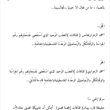
بالضياء ، ما من محال الا حينها ..تجالسهما…
الْحَجَر..
*محمد الزهراويخاص ( ثقافات )الغضَب الوَحيد الذي اسْتعْصى عَلىمَعاوِلِهم رغْم
الحِراسَة والوقْتِالمُكبّل والرّصاصإلى الوَحْدة الفلسطينيةوانتِفاضَةٍ…
الحجَر
*محمد الزهراوي( ثقافات )الغضَب الوَحيد الذي اسْتعْصى عَلىمَعاوِلِهم رغْم الحِراسَة
والوقْتِالمُكبّل والرّصاصإلى الوحْدة الفلسطينيةوانتِفاضَةٍ قادِمةتَنْتابُني…
سرقوا إلهـي ..!
حفيظة قاره بيبان( ثقافات )قصة قصيرة أيمكن أن تنتهيهكذا قصتي معك؟أن