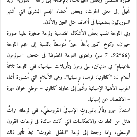
صورة للشمس وبعض الحيوانات، بالإضافة إلى رسمة “كانتورية” رُبما
تُحيلُ إلى معنى الحرث، وبعض أعضاء الجسم البشريّ التي أشتهر
السورياليون بتضمينها في أعمالهم مثل العين والأذن.
وفي اللوحة نفسها بعضُ الأشكال الهندسية ولوحة صغيرة عليها صورة
حيوان، وكوخ كبير يأخذُ حيزاً مُتوسطاً بالنسبة إلى حجم اللوحة
(66*92. 7 سم) وتحتوي اللوحة المحفوظة في متحف “سولومون
غاغينهام” في مانهاتن، على رموز وتأويلات سياسية، ففي اللوحة ثلاثةُ
أعلام ل: “كاتالونيا، فرنسا، وإسبانيا”. وهي الأعلام التي مُشهورة أثناء
الحرب الأهلية الإسبانية وتُشيرُ إلى محاولة كاتالونيا – موطنِ خوان ميرة
– الانفصال عن إسبانيا.
استعانَ ميرو وتأثرَ بالموروثِ الإسبانيّ القروسطيّ، ففي لوحاته تراثٌ
هائل من العادات والانعكاسات التي كانت سائدة في لوحات القرون
الوسطى، وإذا رجعنا إلى لوحة “الحقل المحروث” نجدُ تأثير ذلك