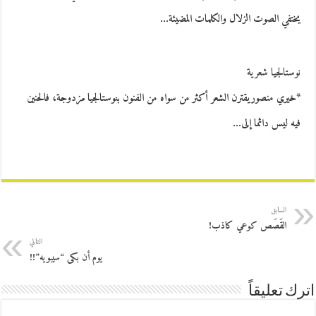
يختفي الصوت الزلال والكلمات المضيئة…
نوستالجيا شعرية
*خيري منصوريقترن الشعر أكثر من سواه من الفنون بنوستالجيا مزدوجة، فالحنين
فيه ليس دائما إلى…
السابق
القَصَص كوعي كاذب!
التالي
يوم أن بكى “سيبويه”!!
اترك تعليقاً