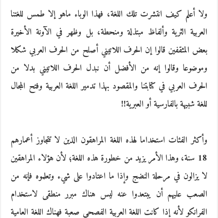
ولا أعلم كيف انتشرت تلك اللغة، فهذا الوباء ماهو إلا طمس للغتنا
العربية الثرية وألفاظ مبتذلة ومنحطة، بل وظهر في الآونة الأخيرة
بعض المثقفين قالوا إن الحرف اللاتيني أصلح من الحرف العربي شكلا
وموضوعا وقالوا إنه من الأفضل أن نبدل الحرف اللاتيني بدلا من
الحرف العربي في كتابتنا والمقصود بهذا تدمير اللغة العربية وفتح المجال
للغة شبيهة بالفارسية أو العبرية!!
وأكثر الفئات استخداما لهذه اللغة المراهقون الذين لا تتجاوز أعمارهم
18 سنة، وهذا الأمر يزيد من خطورة هذه اللغة؛ لأن هؤلاء المراهقين
لا يزالون في مرحلة النضج وإذا ما اعتادوا على شيء وتعلموه فإنه من
الصعب عليهم أن يبتعدوا عنه ليس هناك مبرر منطقى لاستخدام
الفرانكو لأنه إذا كانت اللغة العربية الفصحى صعبة فهناك اللغة العامية