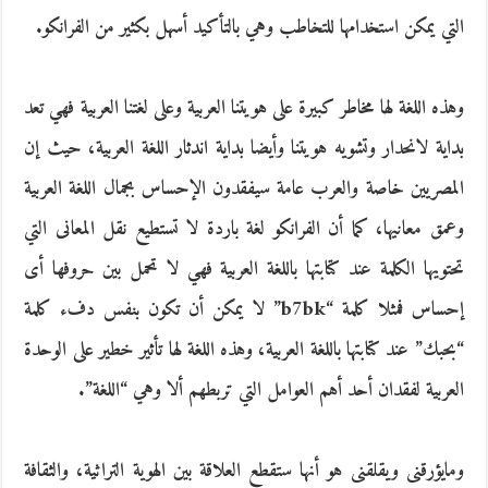
التي يمكن استخدامها للتخاطب وهي بالتأكيد أسهل بكثير من الفرانكو.
وهذه اللغة لها مخاطر كبيرة على هويتنا العربية وعلى لغتنا العربية فهي تعد
بداية لانحدار وتشويه هويتنا وأيضا بداية اندثار اللغة العربية، حيث إن
المصريين خاصة والعرب عامة سيفقدون الإحساس بجمال اللغة العربية
وعمق معانيها، كما أن الفرانكو لغة باردة لا تستطيع نقل المعانى التي
تحتويها الكلمة عند كتابتها باللغة العربية فهي لا تحمل بين حروفها أى
إحساس فمثلا كلمة “b7bk” لا يمكن أن تكون بنفس دفء كلمة
“بحبك” عند كتابتها باللغة العربية، وهذه اللغة لها تأثير خطير على الوحدة
العربية لفقدان أحد أهم العوامل التي تربطهم ألا وهي “اللغة”.
ومايؤرقنى ويقلقنى هو أنها ستقطع العلاقة بين الهوية التراثية، والثقافة