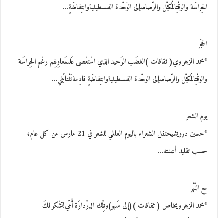
الحِراسَة والوقْتِالمُكبّل والرّصاصإلى الوَحْدة الفلسطينيةوانتِفاضَةٍ…
الحجَر
*محمد الزهراوي( ثقافات )الغضَب الوَحيد الذي اسْتعْصى عَلىمَعاوِلِهم رغْم الحِراسَة
والوقْتِالمُكبّل والرّصاصإلى الوحْدة الفلسطينيةوانتِفاضَةٍ قادِمةتَنْتابُني…
يوم الشعر
*حسين درويشيحتفل الشعراء باليوم العالمي للشعر في 21 مارس من كل عام،
حسب تقليد أعلنته…
مع النّهْر
*محمد الزهراويخاص ( ثقافات )(إلى سَبو)وتِلْك الدرْدارَة أُمّي!تشْكو لكَ