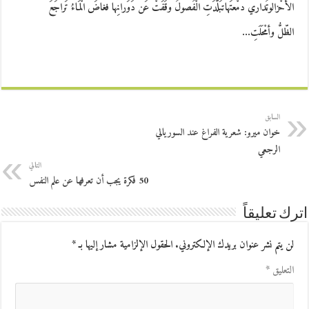
الأحْزالوتُداري دمْعتَهاتبَلّدَتِ الْفُصولُ وقَفَتْ عَن دَوَرانِها فغاضَ الْمَاءُ تَراجَعَ
الظّلُّ وأمْحَلَتِ…
السابق
خوان ميرو: شعرية الفراغ عند السوريالي
الرجعي
التالي
50 فكرة يجب أن تعرفها عن علم النفس
اترك تعليقاً
لن يتم نشر عنوان بريدك الإلكتروني.
الحقول الإلزامية مشار إليها بـ
*
التعليق
*