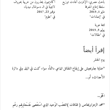
باحث مصري: الإنترنت أعادت توزيع
أكاديميون يحذّرون من عربيّة بحروف
سلطة إنتاج المعرفة
لاتينيّة في الـ «سوشال ميديا»
مايو 1, 2015
نوفمبر 23, 2017
في "إضاءات"
في "علوم"
لثغة هوية
يوليو 5, 2015
في "مقالات"
إقرأ أيضاً
يوم الحشر
*عناية جابرتعيش على إيقاع التقاتل الدامي دائماً، سواء كنت في البلد وفي دائرة
الأحداث، أو…
الْحَجَر..
*محمد الزهراويخاص ( ثقافات )الغضَب الوَحيد الذي اسْتعْصى عَلىمَعاوِلِهم رغْم