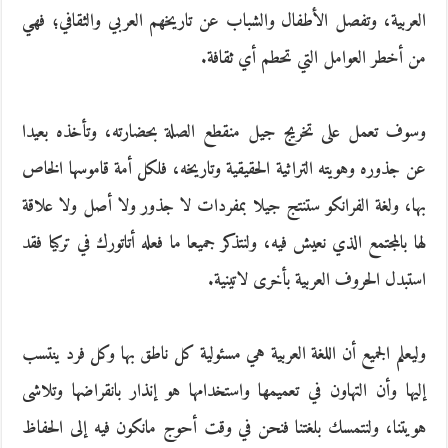
العربية، وتفصل الأطفال والشباب عن تاريخهم العربي والثقافي؛ فهي
من أخطر العوامل التي تحطم أي ثقافة.
وسوف تعمل على تخريج جيل منقطع الصلة بحضارته، وتأخذه بعيدا
عن جذوره وهويته التراثية الحقيقية وتاريخه، فلكل أمة قاموسها الخاص
بها، ولغة الفرانكو ستنتج جيلا بمفردات لا جذور ولا أصل ولا علاقة
لها بالمجتمع الذي نعيش فيه، ولنتذكر جميعا ما فعله أتاتورك في تركيا فقد
استبدل الحروف العربية بأخرى لاتينية.
وليعلم الجميع أن اللغة العربية هي مسئولية كل ناطق بها وكل فرد ينتسب
إليها وأن التهاون في تعميمها واستخدامها هو إنذار بانقراضها وتلاشى
هويتنا، ولنتمسك بلغتنا فنحن في وقت أحوج مانكون فيه إلى الحفاظ