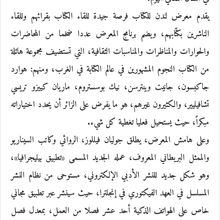
يقدم معرض لندن للكتاب فرصة جيدة للقاء الكتاب بقرائهم وللقاء
الناشرين بكتّابهم، ويضم برنامج المعرض عددا ضخما من المحاضرات
والحوارات والمناظرات والمناسبات الثقافية، التي تستضيف مجموعة هائلة
من الكتاب النجوم المشهورين في عالم الكتابة في الغرب، ومنهم: هوارد
جاكبسون، جانيت وينترسن، نيك بوسستروم، ماريان كييزو تريسي
تشافيليير، والكثيرون غيرهم، هو ما يفرض على الزائر أن يحدد اختياراته
مبكراً، حيث يستحيل فعليا تغطية كل شيء.
وعلى هامش المعرض، يطلق جوليان فيللوز، الروائي وكاتب السيناريو
والممثل البريطاني المعروف، عمله الجديد المسمى «تطبيق بيليجرافيا»،
وهو شكل جديد للنشر الأدبي الإلكتروني، مستوحى من نظام النشر
المسلسل في العهد الفيكتوري في إنجلترا، حيث سينشر عبر تطبيق مجاني
خاص على الهواتف الذكية أحد عشر فصلا من العمل، بمعدل فصل