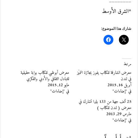
________
*الشرق الأوسط
شارك هذا الموضوع:
مرتبط
معرض الشارقة للكتاب يفوز بجائزة التميّز
معرض أبوظبي للكتاب بوابة حقيقية
في لندن
للتبادل الثقافي والأدبي والفكري
أبريل 16, 2015
مايو 12, 2015
في "إضاءات"
في "إضاءات"
25 ألف جهة من 133 بلدا تشارك في
معرض ( لندن للكتاب )
مارس 29, 2013
في "إضاءات"