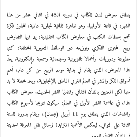
ينطلق معرض لندن للكتاب في دورته الـ45 في الثاني عشر من هذا
الشهر، في قاعة الأولمبيا. وهو ظاهرة ثقافية تجارية عالمية، تتجاوز فكرة
تجمع بسطات الكتب في معارض الكتاب التقليدية، يتم فيها التفاوض
وبيع المحتوى الفكري وتوزيعه عبر الوسائط التعبيرية المختلفة، كتبا
مطبوعة ودوريات وأعمالا تلفزيونية وسينمائية وسمعية وإلكترونية. يعدّ
هذا المعرض، الذي يقام في بداية موسم الربيع من كل عام، أهم
أسواق الفكر والنشر في العالم الغربي الناطق بالإنجليزية، ويعد محطة لا بد
منها لكل المعنيين بالشأن الثقافي وقضايا النشر الحديث. معرض الكتاب
هذا، في عاصمة النشر الأولى في العالم، سيكون تتويجا لأسبوع الكتاب
والشاشات الذي ينطلق يوم 11 أبريل (نيسان)، ويقام بدوره للسنة
الثالثة على التوالي، ليعكس الأهمية المتزايدة لوسائل نقل المعرفة الحديثة
في الشأن الثقافي اليوم.