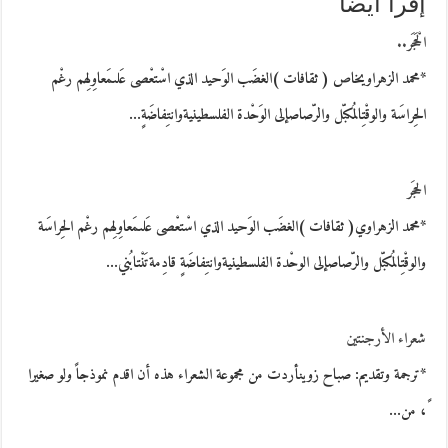
إقرأ أيضاً
الْحَجَر..
*محمد الزهراويخاص ( ثقافات )الغضَب الوَحيد الذي اسْتعْصى عَلىمَعاوِلِهم رغْم
الحِراسَة والوقْتِالمُكبّل والرّصاصإلى الوَحْدة الفلسطينيةوانتِفاضَةٍ…
الحجَر
*محمد الزهراوي( ثقافات )الغضَب الوَحيد الذي اسْتعْصى عَلىمَعاوِلِهم رغْم الحِراسَة
والوقْتِالمُكبّل والرّصاصإلى الوحْدة الفلسطينيةوانتِفاضَةٍ قادِمةتَنْتابُني…
شعراء الأرجنتين
*ترجمة وتقديم: صباح زوينأردت من مجموعة الشعراء هذه أن اقدم نموذجاً ولو صغيرا
ً، من…