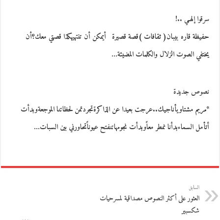
سرقوا إلهـي ..!
حفيظة قاره بيبان( ثقافات )قصة قصيرة أيمكن أن تنتهيهكذا قصتي معك؟أن
يختفي الصوت الزلال والكلمات المضيئة…
نصوص جديدة
*مريم مشتاويأناجيك..عرجت بعيدا عن الذاكرةتجردتمن لحظاتنا الموجعةوبدأت
أتأمل السماءبدأنا نمطر معاًوبدأت نجومهاتنفتح عيوناًتحاورني بين السبات…
السابق
العثور على أكثر النصوص مصداقية لمسرحيات
شكسبير