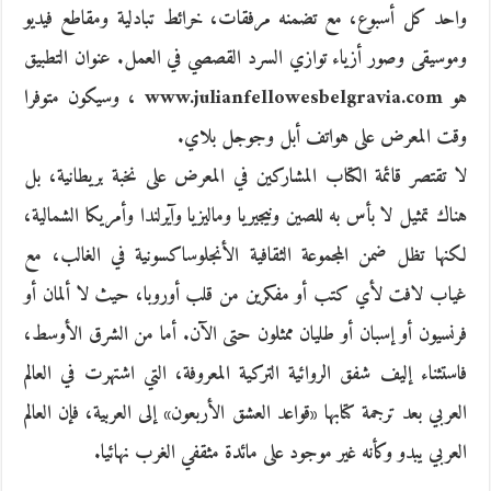
واحد كل أسبوع، مع تضمنه مرفقات، خرائط تبادلية ومقاطع فيديو
وموسيقى وصور أزياء توازي السرد القصصي في العمل. عنوان التطبيق
هو www.julianfellowesbelgravia.com ، وسيكون متوفرا
وقت المعرض على هواتف أبل وجوجل بلاي.
لا تقتصر قائمة الكتاب المشاركين في المعرض على نخبة بريطانية، بل
هناك تمثيل لا بأس به للصين ونيجيريا وماليزيا وآيرلندا وأمريكا الشمالية،
لكنها تظل ضمن المجموعة الثقافية الأنجلوساكسونية في الغالب، مع
غياب لافت لأي كتب أو مفكرين من قلب أوروبا، حيث لا ألمان أو
فرنسيون أو إسبان أو طليان ممثلون حتى الآن. أما من الشرق الأوسط،
فاستثناء إليف شفق الروائية التركية المعروفة، التي اشتهرت في العالم
العربي بعد ترجمة كتابها «قواعد العشق الأربعون» إلى العربية، فإن العالم
العربي يبدو وكأنه غير موجود على مائدة مثقفي الغرب نهائيا.