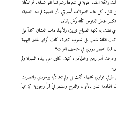
رائحة الحناء القوية في شعرها رغم أنها للتو غسلته، ثم المكان
ه من قبل. كل هذه التحولات أخبرتني بأن الصبية لم تعد الصبية،
انكسر خاطر الفانوس كأنه رُش بالماء».
ذي تغنت به نكهة الصباح فيروز، ولأجله ذاب العشاق كمداً على
نت ثقافة شعب بل شعوب كثيرة، كانت ألواني تخلق البهجة
اءل لماذا انحصر دوري في متاحف التراث؟
عرفت أسرارهن وخباياهن، كيف تخلين عني بهذه السهولة ولم
ى.
ن طرفي لتواري خجلها، ألقت بي ولم تعد تأبه بوجودي وانتصرت
القادمة تنذر بالألوان والفرح وستنمو فيّ قمرٌ وجورية كما تنبأ