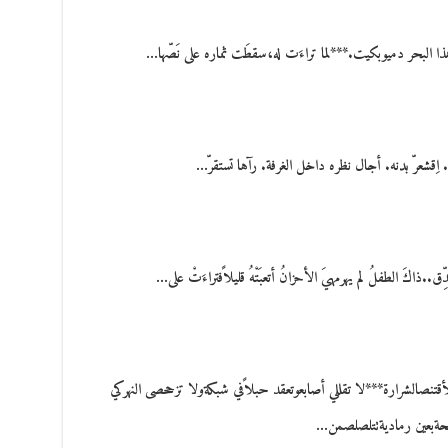
هذا البحر دميوبكيت.***لما تراءَت له،سقطَت ثماره على نَصّها…
ِقشعرّ بدنه. أجال نظره داخل الغرفة. رآها تستقرّ…
اكَ الطفلُ لم يهرمهيَ الأحزانُ أتعبَتْهُ قليلاًفتراءَتْ على…
بلأقتنصالشرارة***لا تقللي أصابعوتعقد حبلاًفي شبكةولا تزححصى النهركي
يحةبعين رماديةتتلصلصمن…