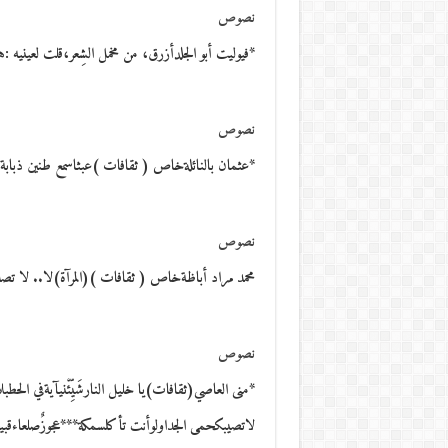
نصوص
*فيوليت أبو الجلدأزرق، من مخمل الشِعر،قلت لعينيه :
نصوص
*عثمان بالنائلةخاص ( ثقافات )عبثاسمع طنين ذبابة. ا
نصوص
محمد مراد أباظةخاص ( ثقافات )(المرآة)لا.. لا تصدِّق..ذ
نصوص
*منى العاصي(ثقافات)يا خليل النارشَيِّئْنيآيةفي الحط
لاتصيبكحمى الجداولوأنت تأكلسمكة***عجوزٌصلعاءقب