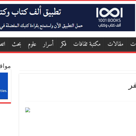
ات
مقالات
مكتبة ثقافات
فكر
أسرار
علوم
بحث
اتص
مواق
فر