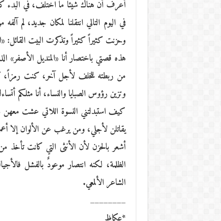
أعرف أن هناك شيئا ما اختلف، في البدء كانت 
في اليوم التالي انتقلنا لمكان جديد، لم آلف
وحزنت كثيراً كثيراً وتذكرت البيت القائل: «
هذه قصتي باختصار أنا «المنديل الأصفر» ال
من ربطته للخلف لأجل آخر، كنت رمزاً، ك
وتزين رؤوس الصبايا والنساء، أنا مثلكم أتس
كيف استبدلتني النسوة اللاتي عشت معهن و
يقاتلن لأجلي، ومن يرغب عن الألوان إلا أعم
أشعر بالحزن لأن الأنثى التي كانت تأخذ م
الظلمة، لكنه انتصار موعودٌ بالفشل فالأجيال 
الشاعر الألمعي.
________
*عكاظ