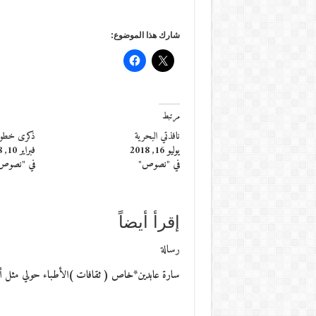
شارك هذا الموضوع:
مرتبط
نافذتي البحرية
ذكرى خطوط
يوليو 16, 2018
فبراير 10, 2018
في "نصوص"
في "نصوص
إقرأ أيضاً
رسالة
سارة عابدين*خاص ( ثقافات )الأطباء حولي مثل أعم