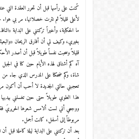
كُنت على رأسها قبل أن تحرر العقدة التي عند
لأعلى قليلاً ثم نثرت خصلاتها، مر بي هواء 
ما الحكاية، وأخيراً تركتني على البداية «ال
بغيري، وكيف لي أن أفارق الريحان «والبعي
قليلاً وسحبت نفساً طويلاً قبل أن أصدر الأحك
آه كم أشتاق لهذه الأيام حين كنا في الجبل س
شاة، وكم ضحكنا على المدرس الذي جاء من مص
تعجبني حالتي الجديدة لا أحب أن أكون مرتباً
هذا الطوي طويلاً حتى حين تغسلني بيديها
ووجعي أني لست ألامس شعرها الحريريَ فق
مربوطاً إلى أسفل، كانت أجمل.
بعد أن تركتني على البداية ليلة كاملة قبل