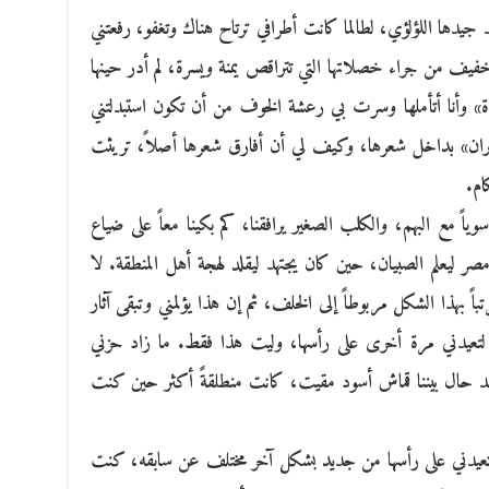
 جيدها اللؤلؤي، لطالما كانت أطرافي ترتاح هناك وتغفو، رفعتني
خفيف من جراء خصلاتها التي تتراقص يمنة ويسرة، لم أدر حينها
نافذة» وأنا أتأملها وسرت بي رعشة الخوف من أن تكون استبدلتني
ثران» بداخل شعرها، وكيف لي أن أفارق شعرها أصلاً، تريثت
ام.
وياً مع البهم، والكلب الصغير يرافقنا، كم بكينا معاً على ضياع
ر ليعلم الصبيان، حين كان يجتهد ليقلد لهجة أهل المنطقة. لا
 بهذا الشكل مربوطاً إلى الخلف، ثم إن هذا يؤلمني وتبقى آثار
 لتعيدني مرة أخرى على رأسها، وليت هذا فقط. ما زاد حزني
د حال بيننا قماش أسود مقيت، كانت منطلقةً أكثر حين كنت
 أن تعيدني على رأسها من جديد بشكل آخر مختلف عن سابقه، كنت