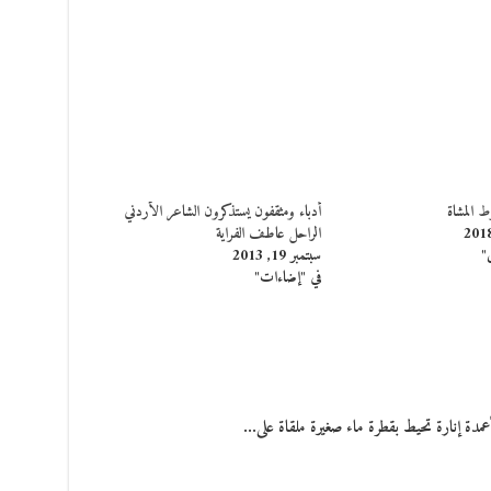
 المشاة
أدباء ومثقفون يستذكرون الشاعر الأردني
الراحل عاطف الفراية
"
سبتمبر 19, 2013
في "إضاءات"
دة إنارة تحيط بقطرة ماء صغيرة ملقاة على…