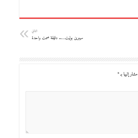
التالي
سيبرين بوليت….. دقيقة صمت واحدة
مشار إليها بـ
*