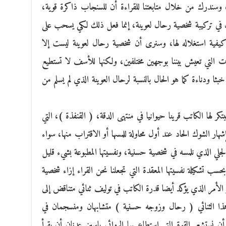
 وسندرك من خلال متابعتنا للقراءة أن للسنجاب ذاكرة قوية،
 في تركيبة شخصية رحال لعوينة، إنما فعل ذلك لكي يسحب على
فية استغلاله لها، وسنرى أن شخصية رحال لعوينة ليست إلا
 التي تعيش بيننا بوجهين مختلفين، ولكنها للأسف لا تستطيع
ا ودناءة كما هو الحال بالنسبة لرحال العوينة الذي لم يسلم من
ر لها الكاتب قرينا حيوانيا في منتهى الدقة، ( القنفذة )، التي
هار الشوك الحاد عند أول محاولة للمسها أو الاقتراب منها، سواء
الجلي الذي نلمسه في شخصية حسنية، ونفسيتها المطبوعة بشيء قليل
ب تشكيلة نفسيتها المعقدة التي تجعلنا نحن القراء إزاء شخصية
لأمر الذي يؤكد أيضا قدرة الكاتب في توليف ثنائي متناقض إلى
ا الثنائي ( رحال وزوجه حسنية ) متشابهان ومنسجمان في
نستشعر القوة التي استطاع بها الروائي ياسين عدنان أن يقرأ