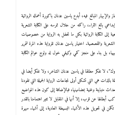
 والإبهار المبالغ فيه، أبدع ياسين عدنان باكورة أعماله الروائية
اعي بالغ الثراء، راكمه من خلال تمرسه على الكتابة الشعرية
حية إلى الكتابة الروائية بكل ما تحفل به الرواية من خصوصيات
لشعرية والقصصية. اختيار ياسين عدنان للرواية هذه المرة لتمرير
هيا، بل بناء على منجز كمي وكيفي خول له ولوج عوالم الكتابة
ك”، لا نفكر مطلقا في ياسين عدنان الشاعر، ولا نفكر أيضا في
الذات هي التي تشكل أولى نجاحات الرواية الجميلة التي تقودنا
تتشكل من أحداث متباينة وغنية بمضامينها، فبالإضافة إلى كون هذه المواضيع
اكب أبطالها عن قرب، إلا أنها في المقابل لا تثير اهتمامنا بالقدر
كمن في تحويل هذه الأشياء البسيطة العادية، إلى أشياء مبهرة