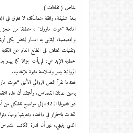
خاص ( ثقافات )
بلغة شفيفة، رائقة متماسكة، لا تغرق في المجاز
الماتعة “هوت ماروك” ، منطلقا من منجز إبد
والقصصية، لينتهي به المسار لينتقل بكل أري
وتقنيات تختلف في الطابع العام عن الكتابة ا
خطابه الإبداعي، لم يأت جزافا كما يبدو بدي
الروائية بيسر وبسلاسة مثيرة للإعجاب.
فعندما نقرأ النص الروائي الأنيق “هوت مارو
ياسين عدنان القصاص، وأعتقد أن هذه النقطة ب
عبر فصولها الـ 32، إلى مواضيع 
تحدث باستمرار في واقعنا، ونعايشها يوميا، ونو
الذي ينبغي، غير أن قدرة الكاتب المتمرس ت