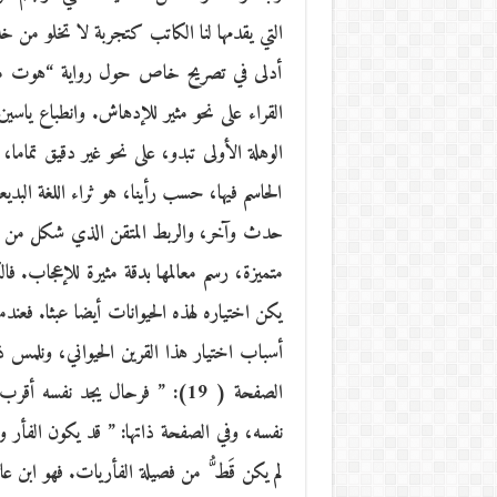
التي يقدمها لنا الكاتب كتجربة لا تخلو من خد
أدلى في تصريح خاص حول رواية “هوت ماروك”
القراء على نحو مثير للإدهاش. وانطباع ياس
الوهلة الأولى تبدو، على نحو غير دقيق تماما
الحاسم فيها، حسب رأينا، هو ثراء اللغة البد
حدث وآخر، والربط المتقن الذي شكل من الر
متميزة، رسم معالمها بدقة مثيرة للإعجاب. فا
يكن اختياره لهذه الحيوانات أيضا عبثا. فعن
الصفحة ( 19): ” فرحال يجد نفس
نفسه، وفي الصفحة ذاتها: ” قد يكون الفأر
لم يكن قَط ُّ من فصيلة الفأريات. فهو ابن 