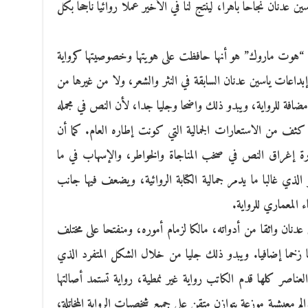
 عدنان نجاحا باهرا، لينتج لنا في الأخير عملا روائيا ناجحا بكل
 “هوت ماروك” هو أنها حافظت على هويتها وخصوصيتها كرواية
اعات ياسين عدنان السابقة في النثر والشعر، ولا من غيرها من
 مضافة للرواية، ويبدو ذلك واضحا وجليا جدا، لأن النص في مجمله
 كثف من الاستعارات الجمالية التي كونت إطاره العام. كما أن
ة إغراق النص في صخب المناجاة والخواطر، والإسهاب في ما
 الذي غالبا ما يدمر جمالية الكتابة الروائية، ويضعف فيها جانب
ء المعماري للرواية.
ن عدنان واثقا من أدواته، مالكا لزمام أموره، ومنفتحا على مختلف
ها زخما إضافيا. ويبدو ذلك جليا من خلال الشكل المتفرد الذي
اصر كلها قدم الكاتب رواية غير نمطية، رواية تستمد أصالتها
لم معيشية موزعة بتوازن متقن على جميع شخصيات الرواية المخاتلة،