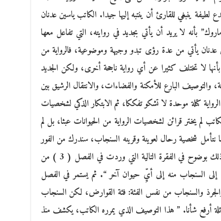
ع لطيفة ينبغي للقارئ أن ينتبه إليها جيدا. الكاتب ياسين عدنان
 بأنه لا يريد أن يأتي بجديد في روايته، التي تفاعل معها
ين عدنان يأتي من عدة رؤى تبدو وجيهة وموضوعية، فالرواية من
، بأنها لا تختلف كثيرا عن أي رواية ناجحة أخرى، ولكن الجديد
يعة، والتوصيف البارع للأمكنة والفضاءات، والانتقال الرشيق بين
واية كتلة موحدة لا تشكو تفككا، ثم الابتكار الذكي لشخصيات
لكاتب لم يختر قرائن لشخصيات الرواية من الحيوانات عبثا، بل لم
دما نتأمل شخصية رحال لعوينة وقرينه السنجاب، سندرك من الفور
أسباب اختيار هذا القرين الحيواني، ونلمس ذلك بوضوح في الفقرة التالية التي وردت في الفصل ( 3 ) من
ه أقرب إلى السنجاب منه إلى أيِّ حيوان آخر “. ثم يستمر في الفصل
 والجرذ والسنجاب من نفس الفئة: فئة القوارض، لكن السنجاب
عائلة أرفع شأنا. ” هذا التوصيف الذي يمرره الكاتب، يكشف منذ