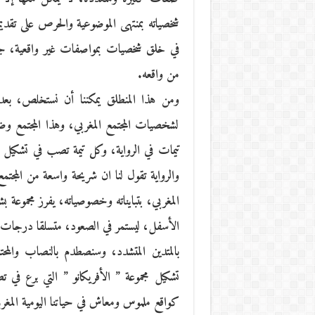
شخصياته بمنتهى الموضوعية والحرص على تقدي
في خلق شخصيات بمواصفات غير واقعية، جعل
من واقعه.
ومن هذا المنطلق يمكننا أن نستخلص، بعد ق
لشخصيات المجتمع المغربي، وهذا المجتمع و
تيمات في الرواية، وكل تيمة تصب في تشكيل تي
والرواية تقول لنا ان شريحة واسعة من المج
المغربي، بتبايناته وخصوصياته، يفرز مجموعة بشر
الأسفل، ليستمر في الصعود، متسلقا درجات ا
بالمتدين المتشدد، وسنصطدم بالنصاب والمحت
تشكيل مجموعة ” الأفريكانو ” التي برع في ت
كواقع ملموس ومعاش في حياتنا اليومية المغرب