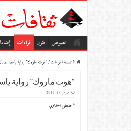
نصوص
فنون
قراءات
إضاء
الرئيسية
/
قراءات
/
“هوت ماروك” رواية ياسين عدنان 
“هوت ماروك” رواية ياس
مارس 29, 2016
*مصطفى الحمداوي