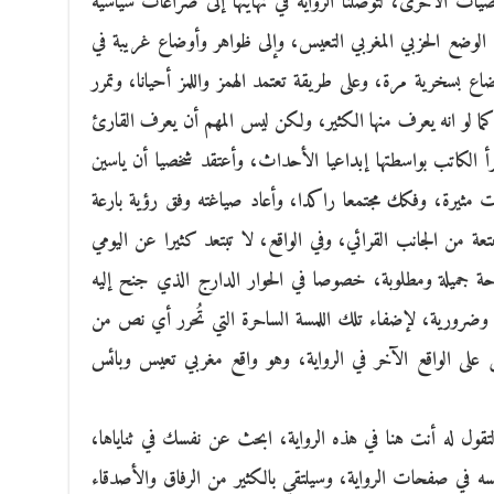
ات الأخرى، لتوصلنا الرواية في نهايتها إلى صراعات سياسية
لوضع الحزبي المغربي التعيس، وإلى ظواهر وأوضاع غريبة في
اع بسخرية مرة، وعلى طريقة تعتمد الهمز واللمز أحيانا، وتمرر
كما لو انه يعرف منها الكثير، ولكن ليس المهم أن يعرف القارئ
رأ الكاتب بواسطتها إبداعيا الأحداث، وأعتقد شخصيا أن ياسين
ت مثيرة، وفكك مجتمعا راكدا، وأعاد صياغته وفق رؤية بارعة
عة من الجانب القرائي، وفي الواقع، لا تبتعد كثيرا عن اليومي
ة جميلة ومطلوبة، خصوصا في الحوار الدارج الذي جنح إليه
ة وضرورية، لإضفاء تلك اللمسة الساحرة التي تُحرر أي نص من
ل على الواقع الآخر في الرواية، وهو واقع مغربي تعيس وبائس
قول له أنت هنا في هذه الرواية، ابحث عن نفسك في ثناياها،
سه في صفحات الرواية، وسيلتقي بالكثير من الرفاق والأصدقاء