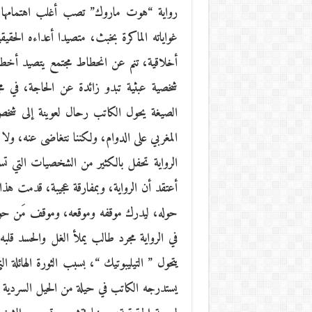
رواية “هوت ماروك” تصب أغلب اهتمامها ع
غواياته الماكرة بخبث، متصيدا أعداءه الحقي
أخلاقية، تنم عن انحطاط مجتمع يتصيد أخطاء
شخصية عبثية تبدو زائدة عن الحاجة، في مج
الصيغة يحول الكاتب رحال لعوينة إلى شخص 
المغربي على الدوام، ولكننا نتغاضى عنه، ولا 
الرواية تحفل بالكثير من الشخصيات التي تست
أعتقد أن الرواية، وبمفارقة عجيبة، قدمت هذا
حوله، ليدرك موقفه وموقعه، وموقف مَن حوله
في الرواية مجرد طالب يملأ الغل والحسد قلب
يتحول ” التيليبوتيك “، بسبب الثورة الهائلة
يستدرجه الكاتب في حيلة من الحيل السردية ا