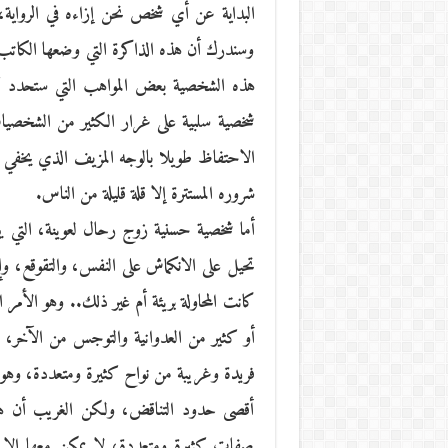
البداية عن أي شخص نحن إزاءه في الرواية،
وسندرك أن هذه الذاكرة التي وضعها الكاتب
هذه الشخصية بعض المواهب التي ستحدد كي
شخصية سلبية على غرار الكثير من الشخصيات
الاحتفاظ طويلا بالوجه المزيف الذي يخفي خبث
شروره المستترة إلا قلة قليلة من الناس.
أما شخصية حسنية زوج رحال لعوينة، التي يبتك
تحيل على الانكماش على النفس، والتقوقع، وإش
كانت المحاولة بريئة أم غير ذلك.. وهو الأمر 
أو كثير من العدوانية والتوجس من الآخر، بحس
فريدة وغريبة من نواح كثيرة ومتعددة، وهو ا
أقصى حدود التناقض، ولكن الغريب أن هذ
صفات كثيرة ومتعددة، لا يمكن معها إلا أن 