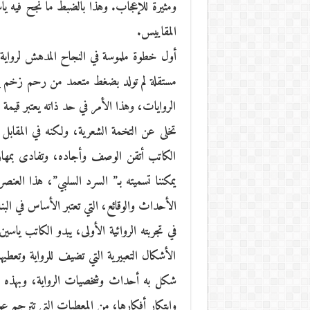
ومثيرة للإعجاب. وهذا بالضبط ما نجح فيه ياسين
المقاييس.
أول خطوة ملموسة في النجاح المدهش لرواية
مستقلة لم تولد بضغط متعمد من رحم زخم إبد
الروايات، وهذا الأمر في حد ذاته يعتبر قيمة
تخلى عن التخمة الشعرية، ولكنه في المقابل
الكاتب أتقن الوصف وأجاده، وتفادى بمهار
يمكننا تسميته بـ” السرد السلبي”، هذا العنصر
الأحداث والوقائع، التي تعتبر الأساس في البنا
في تجربته الروائية الأولى، يبدو الكاتب ياسي
الأشكال التعبيرية التي تضيف للرواية وتعطي
شكل به أحداث وشخصيات الرواية، وبهذه العن
وابتكار أفكارها، من المعطيات التي تترجم عوا