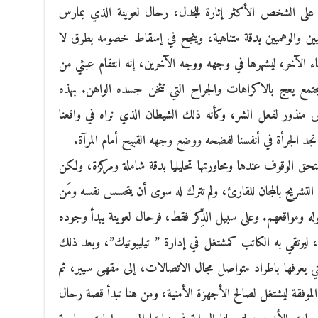
لى الشخص الأكثر إثارة للجدل، رحال لعوينة الذي يمارس
قيين والوهميين بدقة متناهية، وينجح في إسقاط خصومه بطرق لا
 الآخر، ليشهرها في وجهه ووجه الآخرين، إنه انتقام عبثي من
تمع يعج بالاكراهات والجراح التي تثخن جسده الواهن. بهذه
منذور لفعل الشر، وكأنه ذلك الشيطان الذي نراه في واقعنا
نجد الجرأة في أنفسنا لفضحه ووضع وجهه القبيح أمام المرآة.
حق الوقوف عندها ومحاورتها تحليليا بدقة شاملة ومركزة، ولكن
 التشريح بالمجان للقارئ، ولم تترك له سوى أن يتحسس نفسه ومَن
 ومواقعهم. وعلى سبيل الذِّكر فقط، فرحال لعوينة يبدأ وجوده
ه، ليرتقي به الكاتب كمشتغل في إدارة ” تيليبوتيك”، وبعد ذلك
 التي يعرفها باطراد متواصل مجال الاتصالات، إلى مقهى سيبر، ثم
لموفقة ليشتغل لصالح الأجهزة الأمنية، ومن هنا تبدأ قصة رحال