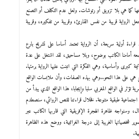
مها كما هي بلا تزويق أو رتوشات. ولعل عدم التكلف أو التصنع
 الرواية قريبة من نفس القارئ، وقريبة من تفكيره، وقريبة
راءة أولية سريعة، أن الرواية تعتمد أساسا على تشريح بارع
ضعه أمامنا الكاتب بوضوح، وبلا مساحيق، لقد اشتغل على عدة
مة كبرى وأساسية، وهي الفكرة التي انبنت عليها الرواية برمتها.
تمع هي على هذا النحو..وهي بهذه الصفات، وأن ملابسات الواقع
ية تؤثر في الواقع المغربي سلبا وإيجابا، هذا الواقع الذي يبدأ من
جتماعية طبقية متنوعة. فخلال قراءتنا للنص الروائي، سنصطدم
ال، وسنواجه ظاهرة الهجرة الإفريقية التي قاربها الكاتب عبر
صوير شخصياتها الغريبة إلى درجة الغرائبية، ووضع هذه الظاهرة
ية.