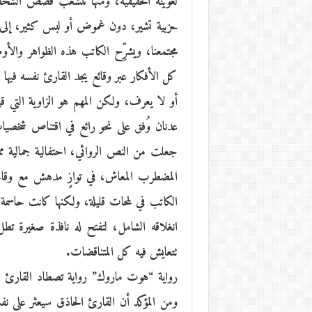
لعوينة الحقيقية، ومنها تتشعب قصص الشخصي
حزبية تشير، دون غموض أو لبس كثير، إلى ا
مجتمعنا، ويشرِّح الكاتب هذه الظواهر والأوض
كل الأفكار عبر وقائع يجد القارئ نفسه فيها 
أو لا يعرف، ولكن المهم هو الزاوية التي ق
عدنان وُفق على نحو رائع في اقتناص شخصيا
جعلت من النص الروائي، احتفالية جمالية ممت
المضطرب المعاش، في توازٍ مدهش مع وقاح
الكاتب في لمحات قليلة، ولكنها كانت حاسم
انغلاقه الشامل، لتفتح له نافذة صغيرة تط
تتعايش فيه كل المتناقضات.
رواية “هوت ماروك” رواية تصطاد القارئ لت
ومن المؤكد أن القارئ الحاذق سيعثر على نف