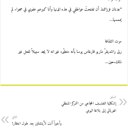
*عدنان فرزاتمنذ أن تفتحتْ عواطفي في هذه الدنيا وأنا كبرعم عفوي في صحراء لم
يممسها…
موت الثقافة
رلى راشديقرّ ماريو فارغاس يوسا بأنه متطيّر، غير انه لا يجد سبيلاً لفعل غير
ذلك.حين…
السابق
إشكالية التفلسف الحجاجي من التمركز المنطقي
الهوياتي إلى بلاغة اليومي
التالي
وأخيراً أتت لأينشتاين بعد طول انتظار!