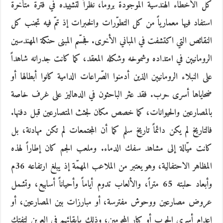
كل الأخطاء الهندسية الموجودة بروما، نظراً لتشييده في فترة متأخرة
استفاد فيها معمارياً من كل التطوّرات والخبرات إذ تمّ فيه تجنب كل
النقائص التي اكتشفت في المباني الأخرى. فجسّم المبنى حنكة المهندسين
الرومانيين في امتداده وشموخه وشكله المعقد، كما كانت جدرانه شاهداً
على النبلاء الرومانيين الذين أدمنوا الصّراعات الدامية كانوا أبطالها أو
ضحاياها أسرى حرب. فقد عثر الباحثون في الدهاليز على غرف خاصة
بالمصارعين والحيوانات، كما خصص مكان لجثث المتصارعين قبل دفنها.
فالتاريخ لم يكن دائماً تاريخ سلم كما أن المجتمعات لم تكن مهادنة، بل
كانت ميّالة إلى مشاهد سفك الدماء. وملعب الجم كان إطاراً لهذه
المظاهر الاحتفالية، وهو يعتبر من الملاعب المهمّة إذ يبلغ ارتفاعه 36م
وأبعاد حلبته 65 متراً، والألعاب تدوم أياماً وأحياناً أسابيع، وتشمل
عروض مصارعين ووحوش مفترسة، أو مبارزات بين المصارعين، أو
إعدام أسرى الحرب أو كبار المجرمين، وذلك بإبقائهم في العرين لتفتك