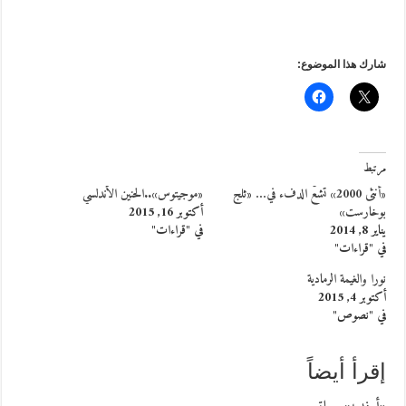
شارك هذا الموضوع:
مرتبط
«أنثى 2000» تشعّ الدفء في… «ثلج
«موجيتوس»..الحنين الأندلسي
بوخارست»
أكتوبر 16, 2015
يناير 8, 2014
في "قراءات"
في "قراءات"
نورا والغيمة الرمادية
أكتوبر 4, 2015
في "نصوص"
إقرأ أيضاً