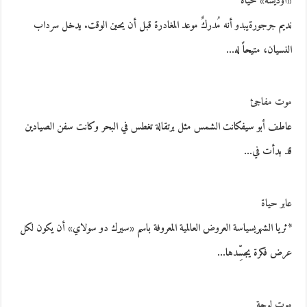
«أوذيسه» حياة
نديم جرجورةيبدو أنه مُدركٌ موعد المغادرة قبل أن يحين الوقت. يدخل سرداب
النسيان، متيحاً له…
موت مفاجئ
عاطف أبو سيفكانت الشمس مثل برتقالة تغطس في البحر وكانت سفن الصيادين
قد بدأت في…
عابر حياة
*ثريا الشهريسياسة العروض العالمية المعروفة باسم «سيرك دو سولاي» أن يكون لكل
عرض فكرة يجسِّدها…
موت لوحة