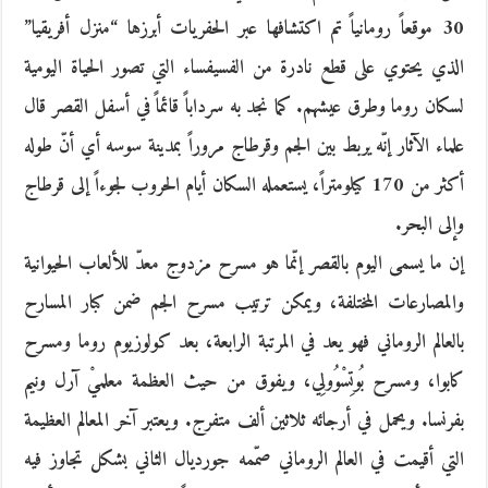
30 موقعاً رومانياً تم اكتشافها عبر الحفريات أبرزها “منزل أفريقيا”
الذي يحتوي على قطع نادرة من الفسيفساء التي تصور الحياة اليومية
لسكان روما وطرق عيشهم. كما نجد به سرداباً قائماً في أسفل القصر قال
علماء الآثار إنّه يربط بين الجم وقرطاج مروراً بمدينة سوسه أي أنّ طوله
أكثر من 170 كيلومتراً، يستعمله السكان أيام الحروب لجوءاً إلى قرطاج
وإلى البحر.
إن ما يسمى اليوم بالقصر إنّما هو مسرح مزدوج معدّ للألعاب الحيوانية
والمصارعات المختلفة، ويمكن ترتيب مسرح الجم ضمن كبار المسارح
بالعالم الروماني فهو يعد في المرتبة الرابعة، بعد كولوزيوم روما ومسرح
كابوا، ومسرح بُوتِسْوُولِي، ويفوق من حيث العظمة معلميْ آرل ونيم
بفرنسا. ويحمل في أرجائه ثلاثين ألف متفرج. ويعتبر آخر المعالم العظيمة
التي أقيمت في العالم الروماني صمّمه جورديال الثاني بشكل تجاوز فيه