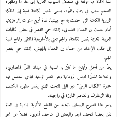
سنة 238 م، موقعه في منتصف السهوب العارية إلى حدّ ما ومظهره
الضخم سبب في جماله وتميُزه. يسمى بقصر الكاهنة نسبة إلى الملكة
البربرية الكاهنة التي احتمت به مع جيشها، لمدة أربع سنوات إثر هزيمتها
أمام حسان بن النعمان الغساني، لذلك سمي القصر في بعض الكتابات
العربية القديمة بقصر الكاهنة. والجم تعني بالأمازيغية الملتقى والجمع نسبة
إلى طلب الإمداد من حسان بن النعمان بالجيش، لذلك سمي بقصر
الجم.
يعدّ من أجمل وأبدع ما تتميّز به المدينة في ميدان الفنّ المعماري،
والعلامة المميّزة لتونس الرومانية وهو القصر الوحيد الذي استعمل فيه
حجارة “الكذال الرملي” غير قابل للنحت الذي يفسر مظهره الكثيف
وقلة الزخارف والعناصر البارزة في واجهته.
يزخر هذا الصرح الروماني بالعديد من القطع الأثرية النادرة في العالم
نقل بعضها لمتحف الجم والبعض في متاحف أخرى، فضلاً عن نحو