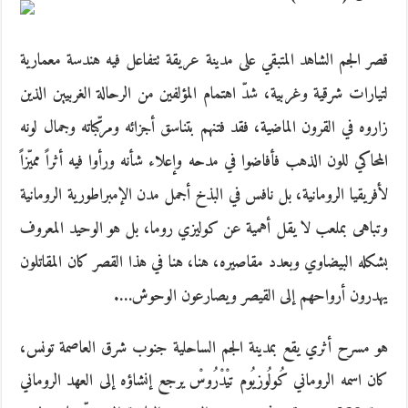
قصر الجم الشاهد المتبقي على مدينة عريقة تتفاعل فيه هندسة معمارية
لتيارات شرقية وغربية، شدّ اهتمام المؤلفين من الرحالة الغربيين الذين
زاروه في القرون الماضية، فقد فتنهم بتناسق أجزائه ومركّباته وجمال لونه
المحاكي للون الذهب فأفاضوا في مدحه وإعلاء شأنه ورأوا فيه أثراً مميّزاً
لأفريقيا الرومانية، بل نافس في البذخ أجمل مدن الإمبراطورية الرومانية
وتباهى بملعب لا يقل أهمية عن كوليزي روما، بل هو الوحيد المعروف
بشكله البيضاوي وبعدد مقاصيره، هنا، هنا في هذا القصر كان المقاتلون
يهدرون أرواحهم إلى القيصر ويصارعون الوحوش….
هو مسرح أثري يقع بمدينة الجم الساحلية جنوب شرق العاصمة تونس،
كان اسمه الروماني كُولُوزيُوم تيْدْرُوسْ يرجع إنشاؤه إلى العهد الروماني