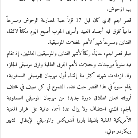
بهم الوحوش.
قصر الجم الذي كان قبل 17 قرناً حلبة لمصارعة الوحوش ومسرحاً
دامياً تتمزق فيه أجساد العبيد وأسرى الحرب أصبح اليوم مكاناً لالتقاء
الفنانين ومسرحاً شهيراً لأهم الحفلات الموسيقية.
صار قصر الجم، حالياً، ركحاً لأشهر الفنانين والموسيقيين العالميين، إذ تقام
فيه سنوياً مهرجانات وحفلات لأهم الفرق العالمية وفرق موسيقى الجاز،
وقد ازدادت شهرته أكثر منذ إنشاء أول مهرجان للموسيقى السمفونية،
يقام سنوياً في هذا القصر حيث تضاء الشموع في كل صيف في مختلف
أروقته لتعلن انطلاق دورة جديدة من مهرجان الموسيقى السمفونية
بالجم، الذي استضاف ولا يزال عدة أسماء عالمية على غرار المغنية
الأمريكية الملقبة بالديفا باربرا أندريكس والموسيقي الإيطالي الشهير
ريكاردو موتي.