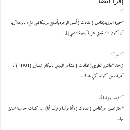
إقرأ أيضاً
أنا
*سميرة البوزيديخاص ( ثقافات )ألمس الوجودبأصابع مرتبكةقلبي مليء بالوحلأريد
أن أكون عاديةيعني بشريةأرضية تنتمي إلى…
أنا هو أنا
ترجمة: *عاشور الطويبي( ثقافات ) للشاعر الياباني تانيكاوا شنتارو (1931- )أنا
أعرف من أكونبما أنني هناقد…
أنا فرنسا وفرنسا أنا
*معتز محسن عزتخاص ( ثقافات )(أنا فرنسا و فرنسا أنا) ... كلمات حماسية استهل
بها…