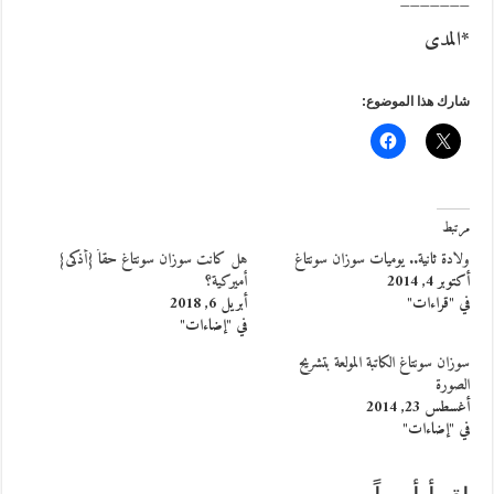
_______
*المدى
شارك هذا الموضوع:
مرتبط
ولادة ثانية.. يوميات سوزان سونتاغ
هل كانت سوزان سونتاغ حقاً {أذكى}
أكتوبر 4, 2014
أميركية؟
في "قراءات"
أبريل 6, 2018
في "إضاءات"
سوزان سونتاغ الكاتبة المولعة بتشريح
الصورة
أغسطس 23, 2014
في "إضاءات"