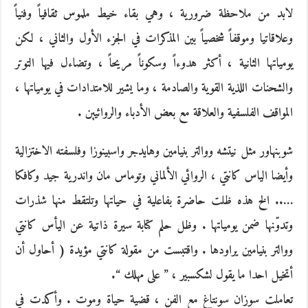
لابد من ملاحظة ضرورية ، وهي بقاء خيط ملموس ثقافياً وفنياً
وعلاقاتيا وموقفاً شخصياً بين المذكرات في الجزء الأول والثاني ، لكن
يومياتها الثانية ، أكثر هدوءاً وسكوناً مريحاً ، وتضاءل فيها التوتر
والشحنات اللذية القوية والصادمة ، وما يشير للامتدادات في يومياتها ،
المواقف الفلسفية والعلاقة مع بعض الأدباء والروائيين .
شوبنهاور مثل نيتشه ووالتر بنيامين وهايدجر واسبينوزا وفلسفته الاختزالية
وأيضا الياس كانتي ، الروائي الألماني وتوماس مان واندرية جيد وكافكا
….. الخ هذه ظلت حاضرة بفاعلية في حياتها وتلتقط منها شذرات
وتدوّنها ضمن يومياتها . وظل حلم كتابة سيرة ذاتية عن اليأس كانتي
ووالتر بنيامين يراودها . واقتبست من مقولة كانتي مؤيدة ( أحاول أن
أتخيل احدا ما يقول لشكسبير ، ” على مهلك “.
تعاملت سوزان سونتاغ مع الفن ، قضية حياة وموت . وأكدت في