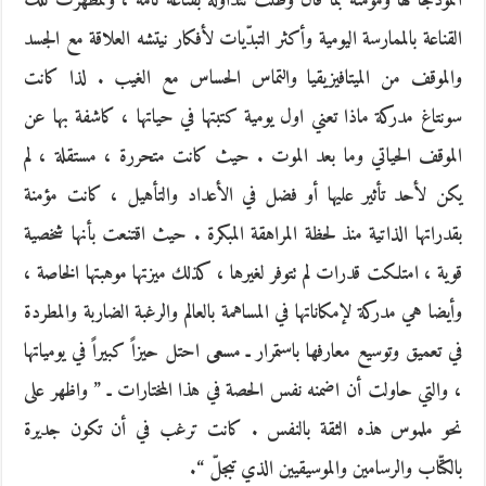
أنموذجاً لها ومؤمنة بما قال وظلت تتداوله بقناعة تامة ، وتمظهرت تلك
القناعة بالممارسة اليومية وأكثر التبدّيات لأفكار نيتشه العلاقة مع الجسد
والموقف من الميتافيزيقيا والتماس الحساس مع الغيب . لذا كانت
سونتاغ مدركة ماذا تعني اول يومية كتبتها في حياتها ، كاشفة بها عن
الموقف الحياتي وما بعد الموت . حيث كانت متحررة ، مستقلة ، لم
يكن لأحد تأثير عليها أو فضل في الأعداد والتأهيل ، كانت مؤمنة
بقدراتها الذاتية منذ لحظة المراهقة المبكرة . حيث اقتنعت بأنها شخصية
قوية ، امتلكت قدرات لم تتوفر لغيرها ، كذلك ميزتها موهبتها الخاصة ،
وأيضا هي مدركة لإمكاناتها في المساهمة بالعالم والرغبة الضاربة والمطردة
في تعميق وتوسيع معارفها باستمرار ـ مسعى احتل حيزاً كبيراً في يومياتها
، والتي حاولت أن اضمنه نفس الحصة في هذا المختارات ـ ” واظهر على
نحو ملموس هذه الثقة بالنفس . كانت ترغب في أن تكون جديرة
بالكتّاب والرسامين والموسيقيين الذي تبجلّ “.