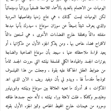
اليوميات من الاهتمام بالعديد بالأسماء اللامعة فلسفياً وروائياً وسينمائياً
لكن اليوميات ليست كذلك ، هي نتاج زمنها وتفاصيلها السردية
والذي يعرف شيئاً بسيطاً عن سوزان سونتاغ ، سيدرك بأنها مبدعة
منفلته دائماً ومحلقة خارج الفضاءات الأخرى ، هي تستعين دائماً
لاقتراح فضاء خاص بها . ومن يتذكر الجزء الأول من مذكراتها ، أو
يعيد قراءة ملاحظاته عنها ، سيجد بأن سونتاغ الصاخبة والضاجة
بتوترات الجسد وانقيادها الكلي لفلسفة نيتشه التي حررت الجسد تماماً
من ضوابط العقل الحاكمة عليه بقوة . وجعلت من هذا الفيلسوف
نموذجاً مقدساً لها . ويبدو لي بأن ديفيد ريف ، الابن الذي اعد
المذكرات ، قد أدرك ما تعنيه العلاقة بين سونتاغ ونيتشه وشوبنهاور
وهايدجر وكافكا . ظلت لاهثة وراء نيتشه ، لأنه منح جسدها طاقته
وحرره من هيمنات خارج المحيط الخاص وتميز الجزء الأول بقوته