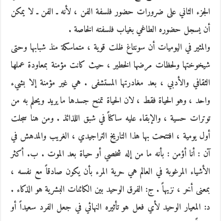
الجزء الثاني على ضرورات حضور فلسفة الفن ، لأنه ـ الفن ـ لا يمكن
أن يسجل حضوره الطاغي بغياب فلسفته الخاصة .
والمثير في اليوميات أن سونتاغ ظلت قوية ، متماسكة منذ شبابها وحتى
شيخوختها ولحظات مرضها الخطير ، حيث كانت مؤمنة بمعاودة عملها
الثقافي والأدبي ، بعد مغادرتها المستشفى . هي غير مؤمنة إلا بشيء
واحد ، وهو الحياة فقط ، لان الحياة تمنح جسدها ما يريد ويحلم به من
توترات حسية ، والإبقاء عليه ساكناً في شبق اللذائذ . ومن هنا سجلت
أول يومية ، افتتحت بها هذا التاريخ التراجيدي ، الغريب والمدهش في
آن : أنا أؤمن : بأنه ما من إله شخصي أو حياة بعد الموت . ب. أكثر
الأشياء المرغوبة في العالم هي حرية المرء بأن يكون صادقاً مع نفسه ،
بمعنى أخر ، نزيهاً . ج: الفرق الوحيد بين الكائنات البشرية هو الذكاء .
د: المعيار الوحيد لأي فعل هو تأثيره النهائي في جعل الفرد سعيداً أو