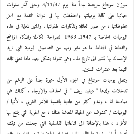
سوزان سونتاغ حريصة جداً منذ يوم 3/11/47 وحتى آخر سنوات
حياتها على كتابة يومياتها واحتفظت بها في خزانة ضخمة مع اعز
محفوظاتها ، من صور العائلة وتذكارات طفولتها . والمثير للغاية في هذه
اليوميات الخاصة بـ 1947ـ 1963 الصراحة الكاملة والذكاء الواضح
والفطنة في التقاط ما هو مثير ومهم من التفاصيل اليومية التي تريد
الإمساك بها لتشير الى تاريخ ما… وهي تدرك بشكل جيد ماذا تعني تلك
الثيمة بعد عشرات السنين.
وتظل يوميات سونتاغ في الجزء الأول مثيرة جداً على الرغم من
تدخلات ولدها ” ديفيد ريف ” في الحذف والإرجاء . كذلك هي
صادمة لنا ، وتبدو أكثر من عادية بالنسبة للآخر الغربي ، لأنها /
اليوميات / كشوف عن الحياة المعاشة هناك ، مع الحرية التي يتمتع بها
الأفراد ، هذا بالإضافة الى قناعاتها الفلسفية التي جعلت من نيتشه