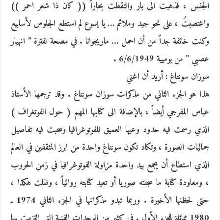
الجنس ، فذهبت الى بار والتقطت بحاراً (( كان ذا شعر احمر ))
واغتصبتُ ، على نحو جيد وملائم … يا يسوع لم استطع الجلوس لأسابيع
وكنت خائفة جداً من أن احمل … ماريجوانا . في مصحة لفترة ” انهيار
عصبي ” من يوميية 6/6/1949 .
سوزان سونتاغ : أريد أن اغني
هذا هو الجزء الثاني من مذكرات سوزان سونتاغ . وقد ترجمها الأستاذ
عباس المفرجي أيضاً ، بالإضافة الى كتابها المهم ( حول الفوتغراف )
الذي رسمت فيه حدود وعيها العميق للفوتوغرافيا وسحبت فيه تفاصيل
جماليات الصورة ، وتكاد تكون سونتاغ واحدة من ابرز المثقفين في العالم
الذي استطاع أن يجمع بيد واحدة مزاولة الفوتوغرافيا في زمن الحروب
، ومعاودة كتابة ما سجلته صوريا أو تعيد كتابته روائياً ، وظلت هكذا ،
حتى لحظنها الأخيرة . وربما تبدو مذكراتها في الجزء الثاني 1974 ـ
1980 مماثلة للجزء الأول . في كثير من الوحدات الفنية التي التزمت بها