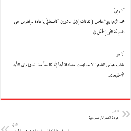
أنا وهِيَ
محمد الزهراوي*خاص ( ثقافات )إلى ..شيرين كاملتعاليْ يا غادة ..لِلجلوس معي
علىضِفّة النّهر لِنتأَمّل في…
أنا هو
طالب عباس الظاهر" لا... ليست مصادفة أبداً إنّا كنا معاً منذ البدئ والى الأبد
"أستميحك…
السابق
عودة الشعراء/ مسرحية
التالي