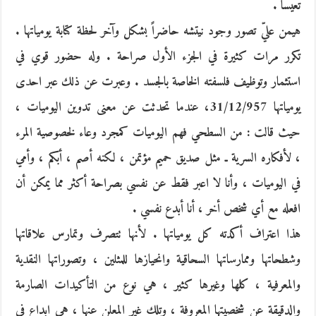
تعيساً .
هيمن عليّ تصور وجود نيتشه حاضراً بشكل وآخر لحظة كتابة يومياتها .
تكرر مرات كثيرة في الجزء الأول صراحة . وله حضور قوي في
استثمار وتوظيف فلسفته الخاصة بالجسد . وعبرت عن ذلك عبر احدى
يومياتها 31/12/957، عندما تحدثت عن معنى تدوين اليوميات ،
حيث قالت : من السطحي فهم اليوميات كمجرد وعاء لخصوصية المرء
، لأفكاره السرية ـ مثل صديق حميم مؤتمن ، لكنه أصم ، أبكم ، وأمي
في اليوميات ، وأنا لا اعبر فقط عن نفسي بصراحة أكثر مما يمكن أن
افعله مع أي شخص أخر ، أنا أبدع نفسي .
هذا اعتراف أكدته كل يومياتها . لأنها تتصرف وتمارس علاقاتها
وشطحاتها وممارساتها السحاقية وانحيازها للمثلين ، وتصوراتها النقدية
والمعرفية ، كلها وغيرها كثير ، هي نوع من التأكيدات الصارمة
والدقيقة عن شخصيتها المعروفة ، وتلك غير المعلن عنها ، هي ابداع في