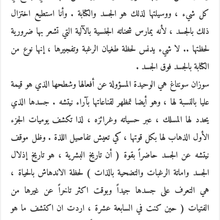
كل شيء ، ووسيلتها لذلك هو الجسد والكتابة . وأنا استطيع اختزال
ذلك بالجسد ، لأنه يمارس شحناته الجنسية بالآلية التي تشعر بها ضرورية
لحظتها .. لا شيء يدنس لحظة طغيان الرغبة وتفجيرها ، إنها نوع من
الكتابة بالجسد فوق الجسد .
سوزان سونتاغ هي الوحيدة المسؤولة عن أفعالها وشطحها الذي هو قيمة
عليا بالنسبة لها ، وهو أيضا تمظهر لقناعاتها بآراء نيتشه . جسدها الذي
يحدد لها المسلك ، عبر حسياته وغرائزه ، لذا تكشف يوميات الجزء
الأول الذهاب لها بكل قوتها ، كي تعيش تفاصيل اللذة . وظل موقف
نيتشه عن الجسد حاضراً بقوة ( أن تاريخ البشرية ، هو تاريخ إذلال
الجسد واماتة الرغبات والتضحية بالذات ) لحظة الاندهاش بالحياة ،
هي التعرف على جسدها جيداً وبوقت اكثر تاخراً عن غيرها من
الفتيات ( حين كنت في السابعة عشرة ، اردت ان اكتشف ما هو