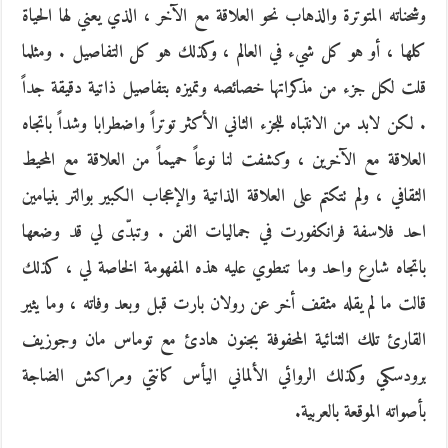
وشحناته المتوترة والذهاب نحو العلاقة مع الآخر ، الذي يعني لها الحياة
كلها ، أو هو كل شيء في العالم ، وكذلك هو كل التفاصيل . ومثلما
قلت لكل جزء من مذكراتها خصائصه وتميزه بتفاصيل ذاتية دقيقة جداً
. لكن لابد من الانتباه للجزء الثاني الأكثر توتراً واضطرابا وشداً باتجاه
العلاقة مع الآخرين ، وكشفت لنا نوعاً حميماً من العلاقة مع المحيط
الثقافي ، ولم تتكتم على العلاقة الذاتية والإعجاب الكبير بوالتر بنيامين
احد فلاسفة فرانكفورت في جماليات الفن . وتبدّى لي قد وضعها
باتجاه شارع واحد وما تنطوي عليه هذه المفهومة الخاصة لي ، كذلك
قالت ما لم يقله مثقف أخر عن رولان بارت قبل وبعد وفاته ، وما يثير
القارئ تلك الثنائية المحفوفة بجنون هادئ مع توماس مان وجوزيف
برودسكي وكذلك الروائي الألماني اليأس كانتي ومراكش الضاجة
بأصواته الموقعة بالعربية.