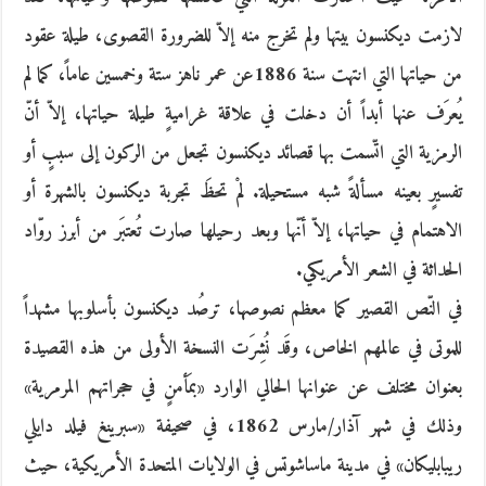
لازمت ديكنسون بيتها ولم تخرج منه إلاّ للضرورة القصوى، طيلة عقود
من حياتها التي انتهت سنة 1886عن عمر ناهز ستة وخمسين عاماً، كما لم
يُعرَف عنها أبداً أن دخلت في علاقة غراميةٍ طيلة حياتها، إلاّ أنّ
الرمزية التي اتّسمت بها قصائد ديكنسون تجعل من الركون إلى سببٍ أو
تفسيرٍ بعينه مسألةً شبه مستحيلة. لمْ تحظَ تجربة ديكنسون بالشهرة أو
الاهتمام في حياتها، إلاّ أنّها وبعد رحيلها صارت تُعتبَر من أبرز روّاد
الحداثة في الشعر الأمريكي.
في النّص القصير كما معظم نصوصها، ترصُد ديكنسون بأسلوبها مشهداً
للموتى في عالمهم الخاص، وقَد نُشِرَت النسخة الأولى من هذه القصيدة
بعنوان مختلف عن عنوانها الحالي الوارد «بمَأمنٍ في حجراتهم المرمرية»
وذلك في شهر آذار/مارس 1862، في صحيفة «سبرينغ فيلد دايلي
ريبابليكان» في مدينة ماساشوتس في الولايات المتحدة الأمريكية، حيث