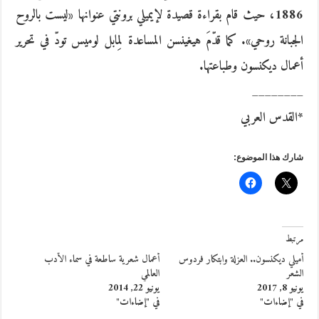
1886، حيث قام بقراءة قصيدة لإيميلي برونتي عنوانها «ليست بالروح
الجبانة روحي». كما قدّمَ هيغينسن المساعدة لِمابل لوميس تودّ في تحرير
أعمال ديكنسون وطباعتها.
________
*القدس العربي
شارك هذا الموضوع:
مرتبط
أميلي ديكنسون.. العزلة وابتكار فردوس
أعمال شعرية ساطعة في سماء الأدب
الشعر
العالمي
يونيو 8, 2017
يونيو 22, 2014
في "إضاءات"
في "إضاءات"