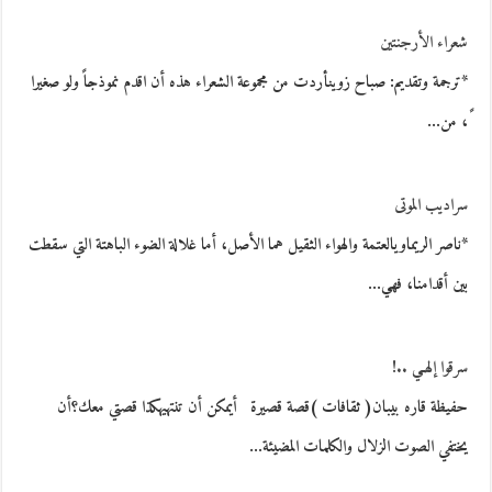
شعراء الأرجنتين
*ترجمة وتقديم: صباح زوينأردت من مجموعة الشعراء هذه أن اقدم نموذجاً ولو صغيرا
ً، من…
سراديب الموتى
*ناصر الريماويالعتمة والهواء الثقيل هما الأصل، أما غلالة الضوء الباهتة التي سقطت
بين أقدامنا، فهي…
سرقوا إلهـي ..!
حفيظة قاره بيبان( ثقافات )قصة قصيرة أيمكن أن تنتهيهكذا قصتي معك؟أن
يختفي الصوت الزلال والكلمات المضيئة…