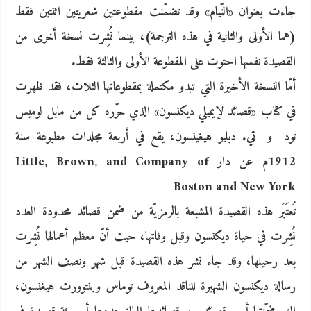
جاءت بعنوان «النّيام» وقد تضمّنت مقطوعتين شعريتين اثنتين فقط
(هما الأولى والثانية في هذه الترجمة)، بينما نُشِرت نسخة أخرى من
القصيدة نفسها احتوت على المقطوعة الأولى والثالثة فقط.
أمّا النسخة الأخيرة التي تبدو مكتملة بمقطوعاتها الثلاث، فقد ظهرت
في كتاب «قصائد لإيميلي ديكنسون» الذي حرّره كل من مابل لوميس
تود- و- تي. دبليو هيغينسون، يقع في أربعة مجلدات مطبوعة سنة
1912م عن دار Little, Brown, and Company of
Boston and New York
تُعتَبَر هذه القصيدة المشبعة بالرمزيّة من ضمن قصائد محدودة العدد
نُشِرت في حياة ديكنسون وقبل وفاتها، حيث أنّ معظم أعمالها نُشِرت
بعد رحيلها، وقد جاء نشر هذه القصيدة قبل شهر ونصف الشهر من
رسالة ديكنسون الشهيرة للناقد المعروف توماس وينتوورث هيغنسون،