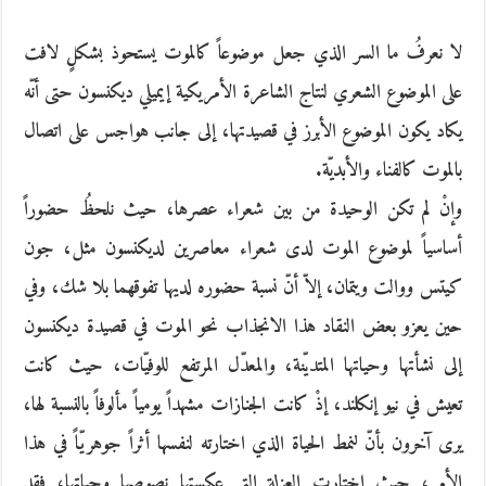
لا نعرفُ ما السر الذي جعل موضوعاً كالموت يستحوذ بشكلٍ لافت
على الموضوع الشعري لنتاج الشاعرة الأمريكية إيميلي ديكنسون حتى أنّه
يكاد يكون الموضوع الأبرز في قصيدتها، إلى جانب هواجس على اتصال
بالموت كالفناء والأبديّة.
وإنْ لم تكن الوحيدة من بين شعراء عصرها، حيث نلحظُ حضوراً
أساسياً لموضوع الموت لدى شعراء معاصرين لديكنسون مثل، جون
كيتس ووالت ويتمان، إلاّ أنّ نسبة حضوره لديها تفوقهما بلا شك، وفي
حين يعزو بعض النقاد هذا الانجذاب نحو الموت في قصيدة ديكنسون
إلى نشأتها وحياتها المتديّنة، والمعدّل المرتفع للوفيّات، حيث كانت
تعيش في نيو إنكلند، إذْ كانت الجنازات مشهداً يومياً مألوفاً بالنسبة لها،
يرى آخرون بأنّ لنمط الحياة الذي اختارته لنفسها أثراً جوهريّاً في هذا
الأمر، حيث اختارت العزلة التي عكستها نصوصها وحياتها، فقد