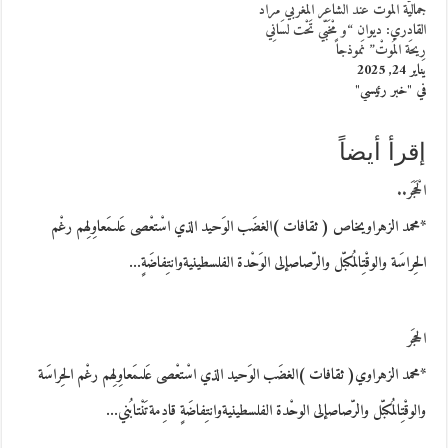
جماليّة الموت عند الشاعر المغربي مراد
القادري: ديوان “و مْخَبّي تَحْت لسَانِي
رِيحَة المُوتْ” نَموذجاً
يناير 24, 2025
في "خبر رئيسي"
إقرأ أيضاً
الْحَجَر..
*محمد الزهراويخاص ( ثقافات )الغضَب الوَحيد الذي اسْتعْصى عَلىمَعاوِلِهم رغْم
الحِراسَة والوقْتِالمُكبّل والرّصاصإلى الوَحْدة الفلسطينيةوانتِفاضَةٍ…
الحجَر
*محمد الزهراوي( ثقافات )الغضَب الوَحيد الذي اسْتعْصى عَلىمَعاوِلِهم رغْم الحِراسَة
والوقْتِالمُكبّل والرّصاصإلى الوحْدة الفلسطينيةوانتِفاضَةٍ قادِمةتَنْتابُني…