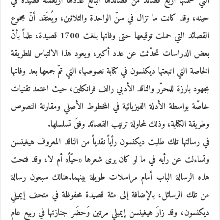
التي ضمّنتها أربع قصائد من قصائدها البالغ عددها أربعمئة قصيدة في
حينه، وقد كانت ما تزال في سنّ الواحدة والثلاثين، ويُعتَقد أنّ مجموع
القصائد التي حملت توقيعها حتى وفاتها بلغت 1700 قصيدة، علماً بأنّ
بعض الدراسات تحدّثت عن عدد أكبر، ويعود هذا الالتباس للطريقة
الخاصة التي اتبعتها ديكنسون في كتابة نصوصها، التي تمّ جمعها بعد وفاتها
بجهود بارزة للمحرّر والناقد الأدبي رالف فرانكلين، حيث اعتمد تقنيات
خاصّة بواسطة الأدلة الفيزيائية في المخطوط الأصلي ومقارنة النصوص
وطريقة الكتابة، وذلك لمحاولة ترتيب القصائد وفقَ تسلسلها.
في رسالتها تلك طلبت ديكنسون رأياً نقدياً من الناقد المعروف هيغينسن
وتساءلت عن رأيه في ما لو كان يرى شعرها «حيّاً» أم لا، وقد فتحت
هذه الرسالة الباب أمام مراسلات طويلة بينهما.هنالك سبعون رسالة
من تلك الرسائل، بالإضافة إلى مئة قصيدة محفوظة في متحف إيميلي
ديكنسون، وقد زارَ هيغينسن إيميلي مرتين وَحضَر جنازتها في ربيع عام