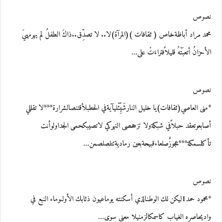
نصوص
محمد مراد أباظةخاص ( ثقافات )(المرآة)لا.. لا تصدِّق..ذاكَ الطفلُ لم يهرمهيَ
الأحزانُ أتعبَتْهُ قليلاًفتراءَتْ على…
نصوص
*منى العاصي(ثقافات)يا خليل النارشَيِّئْنيآيةفي الحطبلأقتنصالشرارة***لا تقللي
أصابعوتعقد حبلاًفي شبكةولا تزححصى النهركي لاتصيبكحمى الجداولوأنت
تأكلسمكة***عجوزٌصلعاءقبيحةبعين رماديةتتلصلصمن…
نصوص
*محمود حمد1ليكن لك الوطنالذي أسكنته يوماعيون ذئابك الأولىوماء النبع في
واديحاصره الغياب كاسمكالزمنيلا معنى سوى…