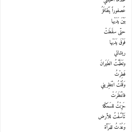
عندما أحبّتْني
عُصفوراً يَتَقافَزُ
بَيْنَ يَدَيْها
حتّى سقَطَتْ
فَوْقَ يَدَيْها
ريشاتي
وتَعَلَّمْتُ الطَيَرانَ
فَطِرْتُ
وَقُلْتُ انْتَظِريني
فانْتَظَرَتْ
حَزِنْتُ للسَمَكَة
تَأسَّفْتُ للأرض
وَعُدْتُ للمَرْأة