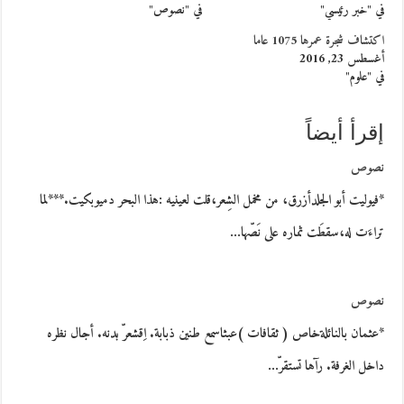
في "خبر رئيسي"
في "نصوص"
اكتشاف شجرة عمرها 1075 عاما
أغسطس 23, 2016
في "علوم"
إقرأ أيضاً
نصوص
*فيوليت أبو الجلدأزرق، من مخمل الشِعر،قلت لعينيه :هذا البحر دميوبكيت.***لما
تراءَت له،سقطَت ثماره على نَصّها…
نصوص
*عثمان بالنائلةخاص ( ثقافات )عبثاسمع طنين ذبابة. اِقشعرّ بدنه. أجال نظره
داخل الغرفة. رآها تستقرّ…