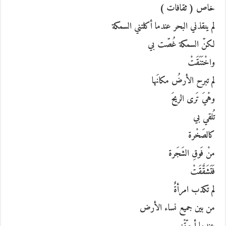
خاص ( ثقافات )
لم ينقذني البحر عندما أكلتني السمكة
لكنّ السمكة غُصّت بي
واخْتَنَقَتْ
لم تبرح الأرضُ مكانَها
وهْيَ تَرى الريحَ
تُلقي بي
كالصَخْرة
منْ فَوقِ الشَجَرة
فَتَشَقَّقَتْ
لم تكذب امرأةٌ
من بين جميع نساء الأرض