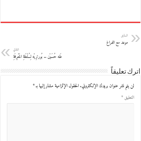
السابق
موعد مع الفراغ
التالي
طَه حُسَيْن .. بُورترِيْه لِسُلْطَةِ المَعْرِفَةِ
اترك تعليقاً
لن يتم نشر عنوان بريدك الإلكتروني.
الحقول الإلزامية مشار إليها بـ
*
التعليق
*