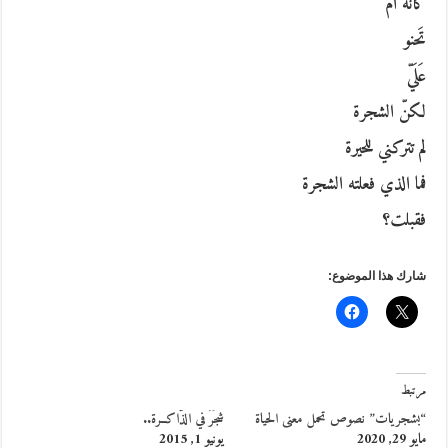
كَأنَّهُ أمٌّ
تَحنو
عَلَيّ
لكنّ الشجرة
لم تتركني للحيرة
فما الذي فعلته الشجرة
فقبلت؟
شارك هذا الموضوع:
مرتبط
“بشجريات” نصوص تحمل معنى الحياة
شجَرٌ في الذَّاكــرة..
مايو 29, 2020
يونيو 1, 2015