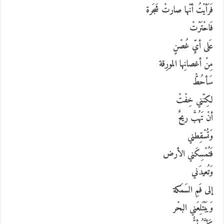
فَرَأيْتُ أنّها صارتْ شَجَرة
فَاحْتَرْتْ
عَلى أيِّ غُصْنٍ
مِنْ أغصانِها المورِقة
سَأحُطّْ
لكِنّني خِفْتْ
أنْ تَهُبَّ ريحٌ
وَتُسْقِطني
فَتُمْسِكَني الأرض
وَتُعيدَني
إلى فَمِ السَمَكة
وَيَبْتَلِعَني البحْر