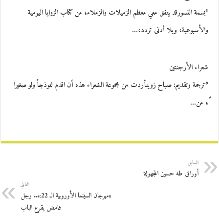
*بسمة النسورقد يتفق معي معظم الزميلات والزملاء، من كتاب الزوايا اليومية
والأسبوعية، وبلا أدنى تردد،…
شعراء الأرجنتين
*ترجمة وتقديم: صباح زوينأردت من مجموعة الشعراء هذه أن اقدم نموذجاً ولو صغيرا
ً، من…
السابق
أوراق طه حسين المجهولة
التالي
«مهرجان السينما الأوروبية الـ 22».. رجل
غامض يقرع الباب