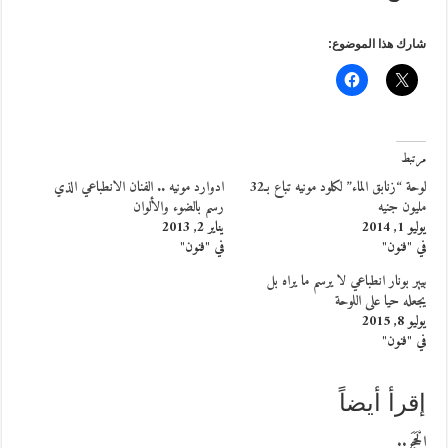
شارك هذا الموضوع:
مرتبط
لوحة “زنابق الماء” لكلود مونيه تباع بـ32
ادوارد مونيه .. الفنان الانطباعي الذي
مليون جنيه
رسم بالضوء والألوان
يوليو 1, 2014
يناير 2, 2013
في "فنون"
في "فنون"
بيير بونار انطباعي لا يرسم ما يراه بل
يجعله حيا على اللوحة
يوليو 8, 2015
في "فنون"
إقرأ أيضاً
الْحَجَر..