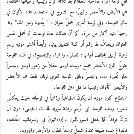
ففي لوحة المرأة صاحبة المظلة تُوجدُ ثلاثة ألوانٍ رئيسية وأطيافها المُختلفة،
هي الأبيض والأخضر والبنيّ، مع التدرج في استخدام هذه الألوان في
سائر اللوحة، وفي لوحة أخرى تحملُ عنوان : ” بُحيرة زنبق الماء” وقد
رسمها منيه أكثر من مرة، كما أنَّ هنالك عدة لوحات له تحمل نفس
العنوان ويُضافُ لها رقم أو كلمة للتمييز بينها، وأيضاً أشتهر مونيه برسم
زهرة الزنبق بمختلف ألوانها : الصفراء والحمراء والبنفسج!. في هذه اللوحة
يمتزجُ اللون الأخضر بجميع درجاته ليرسم حقلاً من زهور الزنبق وجسراً
يعلو بُحيرة ماء، والجسرُ وباقي اللوحة تحوي لونان فقط هما الأخضر
والأبيض كألوان رئيسية داخل متن اللوحة.
استطاع كلود مونيه أن يكونَ انطباعياً وذاتياً في لوحاته بحيث يعكسُ
شعوره وتلقيه للوحة التي تُرسم بريشة مُؤولة للحدث الطبيعي، دون أن
يتركَ فراغاً كما يفعل السورياليون والدادائيونَ في رسوماتهم المُختلفة،
فالفراغ عنده طبيعة ممتدة تشملُ توسعاً للحقول والأزهار والورود.