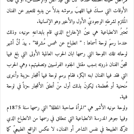
مراحل حياته المُختلفة عندما كان على قيد الفن والإحساس، أو في تلكَ
الأوقات التي مسكَ فيها اللهبَ برموشه بدلاً من يديهِ للتعبير عن الفنان
المُلتزم لشرطهِ الوجوديّ الأول والأخير وهو الإنسانية.
تُعتبرُ الانطباعية هي عينُ الإختراع الذي قام بابتداعهِ مونيه، وذلك
عندما رسمَ لوحة أسماها : ” انطباع عن شمس مُشرقة” . بيدَ أنَّ أشهر
لوحاته تلك اللوحة التي رسمها ابان الحرب العالمية الأولى التي بلغ فيها
شجنُ الفنان ذروته بسبب مقتل الجنود الفرنسيين وتصفيتهم، وهي الحرب
التي فقد فيها الفنان ابنه البكر، فقام برسم لوحة فيها أشجار حزينة وأخرى
مُنحنية أو مُحطمة، ليكونَ بذلك أول منْ أنطقَ الأشجار حزناً في لوحة
فنية.
ولوحة مونيه الأشهر هي “المرأة صاحبة المظلة” التي رسمها سنة 1875م
وفيها جوهر المدرسة الانطباعية التي تنطلق في رسمها من الانطباع الذي
تتركه الطبيعة في نفس الشاعر أو الفنان، لا عكس الواقع الطبيعيّ كما