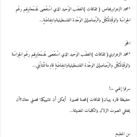
*محمد الزهراويخاص ( ثقافات )الغضَب الوَحيد الذي اسْتعْصى عَلىمَعاوِلِهم رغْم
الحِراسَة والوقْتِالمُكبّل والرّصاصإلى الوَحْدة الفلسطينيةوانتِفاضَةٍ…
الحجَر
*محمد الزهراوي( ثقافات )الغضَب الوَحيد الذي اسْتعْصى عَلىمَعاوِلِهم رغْم الحِراسَة
والوقْتِالمُكبّل والرّصاصإلى الوحْدة الفلسطينيةوانتِفاضَةٍ قادِمةتَنْتابُني…
سرقوا إلهـي ..!
حفيظة قاره بيبان( ثقافات )قصة قصيرة أيمكن أن تنتهيهكذا قصتي معك؟أن
يختفي الصوت الزلال والكلمات المضيئة…
من المطبخ