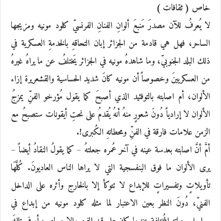
خاص ( ثقافات )
لا يُعرفُ للآن مصدرَ مَنبعَ ألوانِ الفنانِ الفرنسيّ كلود مونيه ومزيجها
الساحر، فهل هي قادمة من الجزائر إبان التحاقهِ بالخدمةِ العسكرية في
ذلك البلد الجنوبيّ، وما شاهدهُ مونيه في الجزائر يَختلفُ عن ما يراهُ غيرهُ
من العسكريينَ وخصوصاً أن مونيه كانَ شديد الحساسية والقشعريرة إزاء
الألوان، أم اصابته بالتوفئيد الذي أصبحَ كما يقول مُؤرخو الفنِّ يمزجُ
الألوان لا إرادياً دُونَ شعورٍ منهُ أنهُ يُقدمُ على نحتِ أيقونات ستصبحُ مع
الزمن علامات فارقة في الفنِّ ومحطاتهِ الكُبرى!.
أمَّ أنَّ اصابته بعدسة عينه في آخر عُمره جعلتهُ – كما يقولُ النقادُ أيضاً –
يرى الألوان ما فوق البنفسجية التي لا يراها الناس العاديونَ. كُلَّهَا
تأويلاتٍ وتفسيراتٍ للإبداع لا تتوكأ إلا بالخارج وأثره على الداخل
الفنيّ، دُونَ النظر بعين الاعتبار لما مثله كلود مونيه من إبداع في