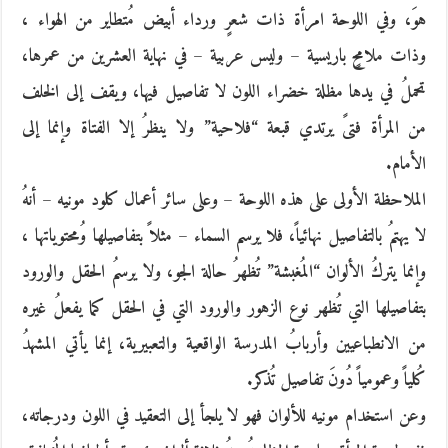
هوَ، وفي اللوحة امرأة ذات شعرٍ ورداء أبيض مُتطاير من الهواء ،
وذات ملامحٍ باريسية – وليس عربية – في نهاية العشرين من عمرها،
تحملُ في يدها مظلة خضراء اللون لا تفاصيل فيها، ويقف إلى الخلف
من المرأة فتىً يرتدي قبعة “فلاحية” ولا ينظرُ إلا الفتاة وإنما إلى
الأمام.
الملاحظة الأولى على هذه اللوحة – وعلى سائر أعمال كلود مونيه – أنهُ
لا يهتمُ بالتفاصيل نهائياً، فلا يرسم السماء – مثلاً بتفاصيلها وُمحتوياتها ،
وإنما يتركُ الألوان “المُغبشة” تُظهرُ حالة الجو، ولا يرسمُ الحقل والورود
بتفاصيلها التي تُظهر نوع الزهور والورود التي في الحقل كما يفعلُ غيره
من الانطباعيين وأربابُ المدرسة الواقعية والتعبيرية، إنما يأتي المشهدُ
كُلياً وعمومياً دُونَ تفاصيل تُذكر.
وعن استخدام مونيه للألوان فهو لا يلجأ إلى التعقيد في اللون ودرجاته،