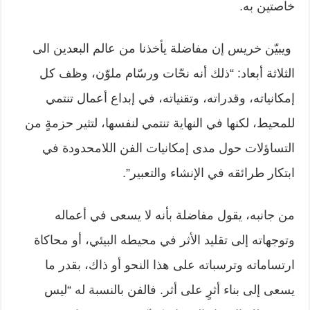
خاصتين به.
ويبيّن خريس إن مفاضلة يأخذنا من عالم البعدين الى
الثلاثة أبعاد: “ذلك أنه نحّات ورسّام ملوّن، وظف كل
إمكانياته، وقدراته، وتقنياته، في إبداع أعمال تنتمي
للمحيط، لكنها في النهاية تنتمي لنفسها، لتثير حزمةٍ من
التساؤلات حول مدى إمكانيات الفن اللامحدودة في
ابتكار طرائقه في الإنشاء والتعبير”.
من جانبه، يقول مفاضلة بأنه لا يسعى في أعماله
وتوجهاته إلى تقليد الأثر في محيطه البيئي، أو محاكاة
ارتساماته وترسباته على هذا النحو أو ذاك، بقدر ما
يسعى إلى بناء أثرٍ على أثر. فالفن بالنسبة له “ليس