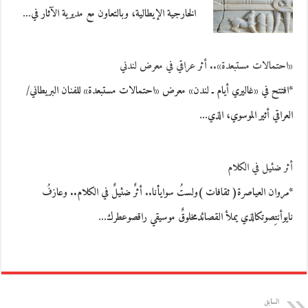
الخارجية الإيطالية، وبالتعاون مع مديرية الآثار في…
«احتمالات مستبعدة».. أثر عراقي في معرض لندني
*افتتح في «غاليري أيام ـ لندن» معرض «احتمالات مستبعدة» للفنان البريطاني/
العراقي أثير الموسوي، الذي…
أثر ضئيل في الكلام
*مروان العياصرة( ثقافات )ولستُ سوايأنا.. أثرٌ ضئيلٌ في الكلام.. وعازفُ
نايوأنتِصوتكالذي يملأ القصائدمخلوقٌ موسيقي راقصوعطرك…
السابق