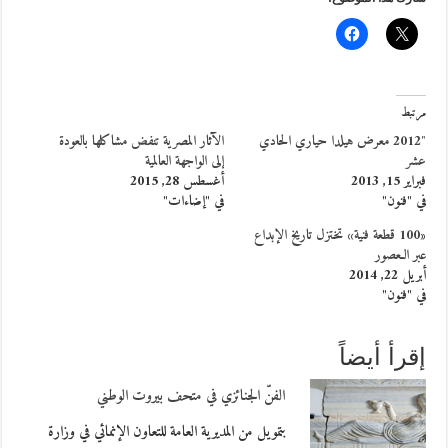
مرتبط
2012″ معرض هيلدا حياري الحادي
الآثار المصرية تنفض مشاكلها بالعودة
عشر
إلى الواجهة العالمية
فبراير 15, 2013
أغسطس 28, 2015
في "فنون"
في "إضاءات"
«100 قطعة فنية» تختزل تاريخ الإبداع
عبر الـعصور
أبريل 22, 2014
في "فنون"
إقرأ أيضاً
الفنّ الجنائزي في متحف بيروت الوطني
بتمويل من المديرية العامة للتعاون الإنمائي في وزارة