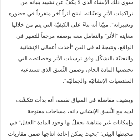
سوى ذلك الإنشاء الذي لا يكفّ عن تشييد بنيانه من
تراكمات الأثرٍ وتعيّناته، لينتج أثراً آخر متفرداً في حضوره
وتعبيراته”. مبيّنا أنه بناءً على الكيفيّة التي يتم من خلالها
معاينة “الأثر” والتعامل معه بوصفه مرجعاً للتعبير في
الواقع، ونتيجةً له في الفن “أخذت أعمالي الإنشائية
والنحتيّة بالتشكّل وفق ترسبات الأثر وخصائصه التي
تحتضنها المادة الخام، وضمن النِّسق الذي تستدعيه
المقتضيات الإنشائيّة والجماليّة”.
ويضيف مفاضلة في السياق نفسه، أنه بدأت تتكشّف
لديه مع النِّسق الإنشائي ذاته، مساحات مفتوحة
وإمكانات غير متناهية يحفلُ بها وجود المادة “الغفل” في
محيطها البيئي: “بحيث يمكن إعادة انتاجها ضمن مقاربات