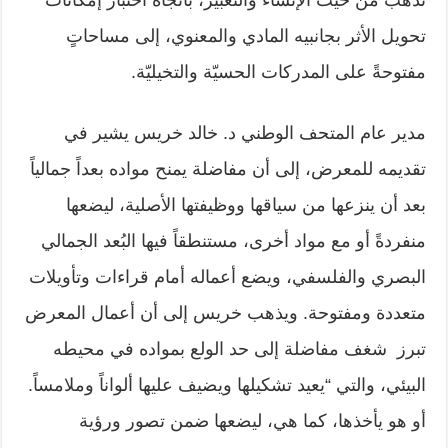
تذهب من حيث الإنشاء والتعبير، باتجاه اختبار إمكانات
تحويل الأثر بجانبيه المادي والمعنوي، إلى مساحاتٍ
مفتوحةً على المدركات الحسيّة والتخيليّة.
مدير عام المتحف الوطني د. خالد خريس يشير في
تقديمه للمعرض، إلى أن مفاضلة يمنح مواده بعداً جمالياً
بعد أن ينزعها من سياقها ووظيفتها الأصلية، ليضعها
منفردةً أو مع مواد أخرى، مستنطقاً فيها البُعد الجمالي
البصري والفلسفي، ويضع أعماله أمام قراءات وتأويلات
متعددة ومفتوحة. ويذهب خريس إلى أن أعمال المعرض
تبرز شغف مفاضلة إلى حد الولع بمواده في محيطه
البيئي، والتي “يعيد تشكيلها ويضيف عليها ألواناً وملامساً.
أو هو يأخذها، كما هي، ليضعها ضمن تصور ورؤية