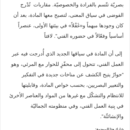
بصريّة تتّسم بالفرادة والخصوصيّة. مقاربات تُدْرج
الفوضى في سياق المعنى، لتصبح معها المادة، بعد أن
كان وجودها مبهماً و«غَفْلاً» في بيئتها الأولى، عنصراً
أساسياً وفعّالاً في حضوره الفني”. لافتاً
إلى أن المادة في سياقها الجديد الذي أُدرجت فيه عبر
العمل الفني، تتحول إلى محفّزٍ للحوار مع المرئي، وهو
“حوارٌ يتيح الكشف عن مناخات جديدة في التفكير
والتعبير البصريين، بحسب خواص المادة، وقابليتها
للانتظام والتشكّل مع غيرها من المواد والعناصر الأخرئ
في بِنية العمل الفني، وفي منظومته الجماليّة
والإنشائئّة”.
شارك هذا الموضوع: