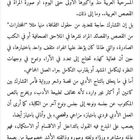
المسرحية العربية منذ بواكيرها الأولى حتى اليوم، أو صورة المرأة في
القصص العربية.. وما إلى ذلك.
بل إن التشارك حاجة للعديد من حقول الثقافة، منها مثلا “المختارات”
من القصص والقصائد المراد نشرها في الملاحق الصحافية أو في الكتب
الصادرة، والتي طالما كان يؤخذ عليها انفراد مثقف واحد باختيارها، في
حين أن فعالية كهذه تحتاج إلى تعدد في الآراء وتنوع في وجهات
النظر، ليتكامل المشهد أو يقارب التكامل جراء العمل الجماعي.
أما في ما يتعلق بالنتاج الأدبي من قصة وشعر ورواية فأمر التشارك بين
كاتبين أو أكثر غير وارد، لأنه مخالف لطبيعة الأدب، ويخرج بالنص
المكتوب عن جنسه ونوعه إلى جنس ونوع آخر من الكتابة، كما أرى أن
العمل الأدبي فردي بامتياز، مزاجي وشخصي، بل وأناني بامتياز أيضا.
يصعب على المبدع فيه القبول بالتداخل أو الاقتسام أو الاستكمال، فهو
عالمه ومشاعره ورؤاه ولغته وصوره وذائقته الأشد خصوصية من بصمة