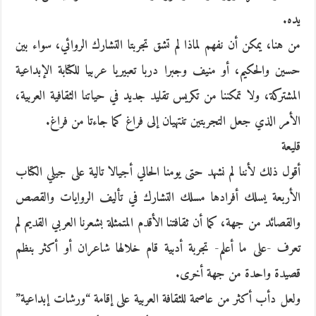
يده.
من هنا، يمكن أن نفهم لماذا لم تشق تجربتا التشارك الروائي، سواء بين
حسين والحكيم، أو منيف وجبرا دربا تعبيريا عربيا للكتابة الإبداعية
المشتركة، ولا تمكننا من تكريس تقليد جديد في حياتنا الثقافية العربية،
الأمر الذي جعل التجربتين تنتهيان إلى فراغ كما جاءتا من فراغ.
قليعة
أقول ذلك لأننا لم نشهد حتى يومنا الحالي أجيالا تالية على جيلي الكتاب
الأربعة يسلك أفرادها مسلك التشارك في تأليف الروايات والقصص
والقصائد من جهة، كما أن ثقافتنا الأقدم المتمثلة بشعرنا العربي القديم لم
تعرف -على ما أعلم- تجربة أدبية قام خلالها شاعران أو أكثر بنظم
قصيدة واحدة من جهة أخرى.
ولعل دأب أكثر من عاصمة للثقافة العربية على إقامة “ورشات إبداعية”