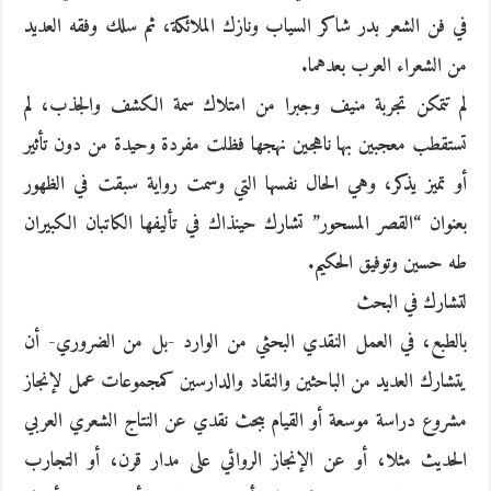
في فن الشعر بدر شاكر السياب ونازك الملائكة، ثم سلك وفقه العديد
من الشعراء العرب بعدهما.
لم تتمكن تجربة منيف وجبرا من امتلاك سمة الكشف والجذب، لم
تستقطب معجبين بها ناهجين نهجها فظلت مفردة وحيدة من دون تأثير
أو تميز يذكر، وهي الحال نفسها التي وسمت رواية سبقت في الظهور
بعنوان “القصر المسحور” تشارك حينذاك في تأليفها الكاتبان الكبيران
طه حسين وتوفيق الحكيم.
لتشارك في البحث
بالطبع، في العمل النقدي البحثي من الوارد -بل من الضروري- أن
يتشارك العديد من الباحثين والنقاد والدارسين كمجموعات عمل لإنجاز
مشروع دراسة موسعة أو القيام ببحث نقدي عن النتاج الشعري العربي
الحديث مثلا، أو عن الإنجاز الروائي على مدار قرن، أو التجارب