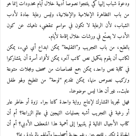
ودعوة شباب إليها كي ينتجوا نصوصا أدبية خلال أيام محدودات إنما هو
من باب التظاهرة الإعلامية والإعلانية، وليس رعاية جادة لأدب
الشباب، لأن الرعاية لا تكون في مواسم تنقضي، ناهيك عن كون
الأدب لا يصنّع في ورشات خلال إقامة لأيام.
بالطبع، من باب التجريب و”التقليعة” يمكن ابتداع أي شيء، يمكن
لكاتب أن يقوم بتكميل نص كاتب آخر، يمكن لأفراد أسرة أن يتشاركوا
في كتابة نص واحد، يمكن جمع قصاصات من صحف ومجلات متنوعة
وتركيب نصوص منها، يمكن تقديم “لوحة” من تلطيخ ولهو طفل
عابث.. غير أن هذا ليس موضوعنا.
فهل تجربتا التشارك لإنتاج رواية واحدة كانتا جراء نزوة أو خاطر عابر
أو رغبة في التجريب أشبه بعمليات التهجين في عالم الزراعة؟ أم أن
كتاب الأجيال التالية لم يتنبهوا إلى أهمية هذا المنعطف الأدبي؟ أم أن
الحياة لم تكتب للتجربتين رغم جدية أصحابهما وآمالهم بالريادة ربما؟