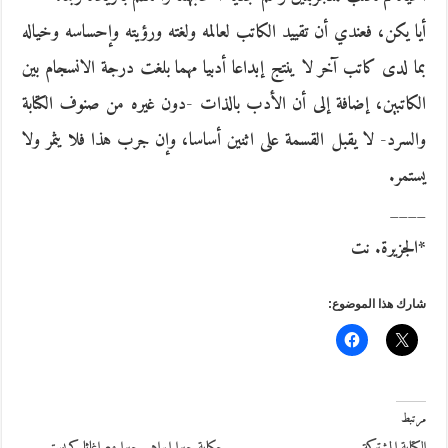
أيا يكن، فعندي أن تقييد الكاتب لعالمه ولغته ورؤيته وإحساسه وخياله
بما لدى كاتب آخر لا ينتج إبداعا أدبيا مهما بلغت درجة الانسجام بين
الكاتبين، إضافة إلى أن الأدب بالذات -دون غيره من صنوف الكتابة
والسرد- لا يقبل القسمة على اثنين أساسا، وإن جرب هذا فلا يثمر ولا
يستمر.
____
*الجزيرة. نت
شارك هذا الموضوع:
مرتبط
الكتابة المشتركة
حكاية جبرا إبراهيم جبرا مع اغاثا كريستي