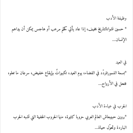
وظيفة الأدب
* حسين نشوانالتاريخ مخيف، إذا عاد يأتي كحلم مرعب أو هاجس يمكن أن يداهم
الإنسان…
في العيد
*بسمة النسورتتردّد في الفضاء، يوم العيد، تكبيراتٌ بإيقاع خفيض، سرعان ما تعلو،
فتحل في الأرواح…
الحرب في عباءة الأدب
*بروين حبيبعاش العالم العربي حروبا كثيرة، منها الحروب الخفية التي تشبه الحرب
الباردة وتحوّل حياة…