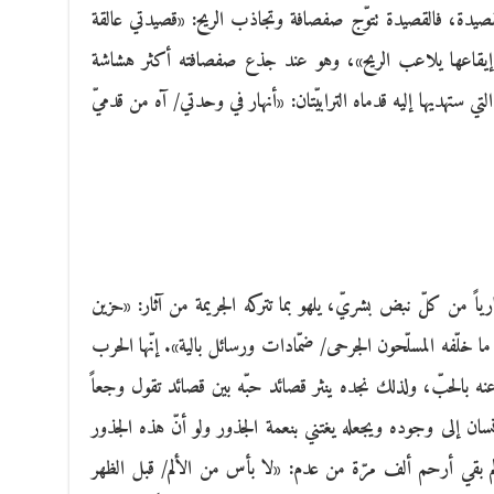
 والقصيدة، فالقصيدة تتوّج صفصافة وتجاذب الريح: «قصيدتي عالقة
ا/ إيقاعها يلاعب الريح»، وهو عند جذع صفصافته أكثر هشاشة
 التي ستهديها إليه قدماه الترابيّتان: «أنهار في وحدتي/ آه من قدميّ
ارياً من كلّ نبض بشريّ، يلهو بما تتركه الجريمة من آثار: «حزين
 خلّفه المسلّحون الجرحى/ ضمّادات ورسائل بالية». إنّها الحرب
ه بالحبّ، ولذلك نجده ينثر قصائد حبّه بين قصائد تقول وجعاً
لإنسان إلى وجوده ويجعله يغتني بنعمة الجذور ولو أنّ هذه الجذور
ألم بقي أرحم ألف مرّة من عدم: «لا بأس من الألم/ قبل الظهر