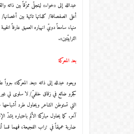
عبدالله إلى «خواء» ليتجلّى ممزّقاً بين ذاته
أعلى الصفصافة/ كلماتها تائهة بين أغصانه
منها، سامعاً دويّ انهياره العميق عارفاً الخيبة
الترابيّتين».
بعد المعركة
ويعود عبدلله إلى ذاته «بعد المعركة» جرواً ع
كجرو ضائع في زقاق خلفيّ/ لا سلوى لي غير ما
التي تستوطن الشاعر ويحاول طرد أشباحها عن
آخر. كما يحاول مباركة الألم باعتباره يشدّ ا
ضاربة عميقاً في تراب الفجيعة، فمهما قسا 