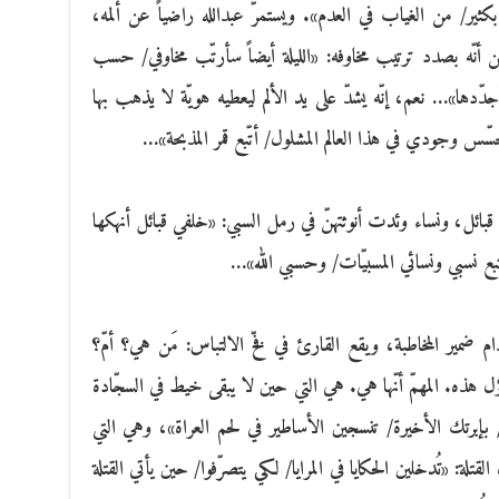
ير/ من الغياب في العدم». ويستمرّ عبدالله راضياً عن ألمه،
ن أنّه بصدد ترتيب مخاوفه: «الليلة أيضاً سأرتّب مخاوفي/ حسب
دها»… نعم، إنّه يشدّ على يد الألم ليعطيه هويّة لا يذهب بها
حسّس وجودي في هذا العالم المشلول/ أتّبع قمر المذبحة»…
بائل، ونساء وئدت أنوثتهنّ في رمل السبي: «خلفي قبائل أنهكها
تبع نسبي ونسائي المسبيّات/ وحسبي الله»…
ضمير المخاطبة، ويقع القارئ في فخّ الالتباس: مَن هي؟ أمّ؟
ؤل هذه. المهمّ أنّها هي. هي التي حين لا يبقى خيط في السجّادة
/ بإبرتك الأخيرة/ تنسجين الأساطير في لحم العراة»، وهي التي
قتلة: «تُدخلين الحكايا في المرايا/ لكي يتصرّفوا/ حين يأتي القتلة