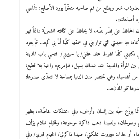
عذوذب شعر ويطلع من فم صاحبه متعثّراً بورد الأصابع: «ألمسي
بورد أصابعك».
محافظ على قِصَر نصّه، لا يحافظ على كثافته الشعريّة دائماً فهو
اه: «يا حبيبتي التي تواريني في عمقها كلّما ألمّ بي ألم»… ثمّ يعود
 تكتبني كلّما انفرط عقد عقلي/ يا حبيبتي/ افتحي باب المدينة
ن المرأة والمدينة عند عبدالله يسهل، فـ{مريم» راعية بلا قطيع:
ن أنفاسها، وهي تختصر مدن الدنيا بمساحة لا تتعدّى صدرها:
رها تنمو المدُن»…
إنّما يوزّع حبّه بين إنسان وأرض، وفي «ممتلكات خاصّة»، يظهر
ج وصولجان، ولصيدا ذهب ذاكرة موجوعة، وللخيام ظلام يؤلّف
رداء أو حذاء: «بيروت مملكتي/ صيدا ذاكرتي/ الخيام قبري/ وفي