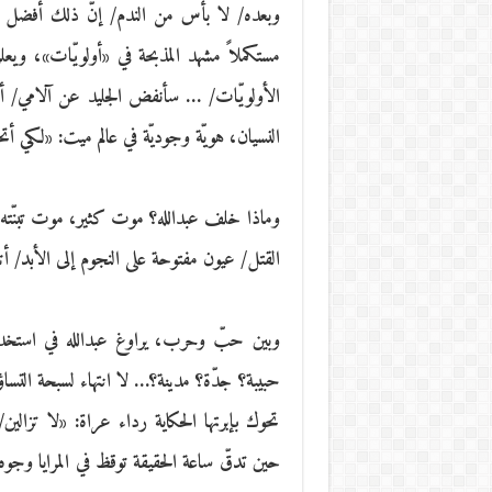
وبعده/ لا بأس من الندم/ إنّ ذلك أفضل بكث
مستكملاً مشهد المذبحة في «أولويّات»، ويعل
الأولويّات/ … سأنفض الجليد عن آلامي/ أجدّ
النسيان، هويّة وجوديّة في عالم ميت: «لكي أت
وماذا خلف عبدالله؟ موت كثير، موت تبنّته ق
القتل/ عيون مفتوحة على النجوم إلى الأبد/ أ
وبين حبّ وحرب، يراوغ عبدالله في استخدام 
حبيبة؟ جدّة؟ مدينة؟… لا انتهاء لسبحة التسا
تحوك بإبرتها الحكاية رداء عراة: «لا تزالين
حين تدقّ ساعة الحقيقة توقظ في المرايا وجوه ال