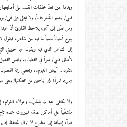
ويدها حين تعدّ خفقات القلب على أصابعها ي
قلبي/ ليصير الشّعر عذباً/ ولا تبخلي على فمي/ 
ومن نصّ إلى آخر، يلاحظ القارئ أنّ عبدالله ال
يبوح أحياناً ناسياً ما فيه من شاعر، فيقول لأنث
إلى الشاعر الذي فيه ويقول: «يا حبيبتي التي
لأطلق قلبي/ نسراً في الفضاء». وليس الفصل بي
«تقود… أبيض الغيوم»، وتعطي رئة الفصول م
«مريم امرأة تلد الياسمين من ضحكتها/ وعلى صد
ولا يكتفي عبدالله بالحبّ، وبمولاه الغرام، 
متشظّياً على أماكن عدة، فلبيروت عنده تا
قبراً، إضافة إلى مطارح لا تزال تحتفظ له ب