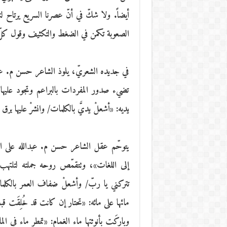
أيضاً. ولا شكّ في أنّ عصرنا السريع يرتاح ل
الصعوبة تكمن في الضغط والتكثيف وقول كلّ
في جديده الشعريّ، يلوذ الشاعر حسن م. عبدالله 
تضيء صدور المفردات بالبراعم وتجود عليها با
يديه: «أشعلْ يديَّ بالكلمات/ وانشرْ عليها برق ا
يتوحّم عقل الشاعر حسن م. عبدالله على ال
إلى اللغات»، وتتقمّص روحه جملته لتلتهب 
تتركني يا ربّ/ وأشعلْ ضفاف العمر بالكلمات»
مائها على مائه: «تحتار إن كانت قد خُلِقَت قب
وباركَت بأنوثتها ماء الغمام: «تمطر ماء في الما