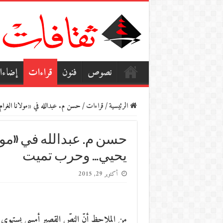
نصوص
فنون
قراءات
إضاء
الرئيسية
/
قراءات
/
حسن م. عبدالله في «مولانا الغ
حسن م. عبدالله في «مولا
يحيي… وحرب تميت
أكتوبر 29, 2015
من الملاحظ أنّ النصّ القصير أمسى يستهوي عد