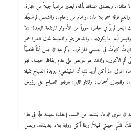
هناك». ويتعملق عبدالله بألمه، ليصير مرتدياً جبلاً من حجارة:
، والغيم فوقه صخر بلا ماء: «وغمام من رخام»، والشمس لم تسجّله
 البحر لم يرّ في خاطره سوراً من الأسوار المرتفعة البعيدة: «لا
لبحر أبعد ما يكون»… والشاعر ينمو والفجيعة تحت قنطرة عمر
تُ كبرَتْ في جسمي الهزائم»… وألم عبدالله ليس ألماً شخصيّاً
تبنّى ألم الآخرين، ولذلك هو حريص على عدم إيقاظ حبيبته، فهو
سماء الموتى: «لم أكن أريد لكِ أن تستيقظي/ جريدة الصباح ثقيلة
ّة»، وللمجازر أصحاب، وقاتلو الليل: «رفعوا الصباح على رؤوس
دالله سوى الدعاء ليشحذ من السماء إغفاءة لحبيبته علّه في هذا
تُ فلتَنَم حبيبتي قليلاً/ ريثما أكمل رواية بلاد جديدة». ويصل