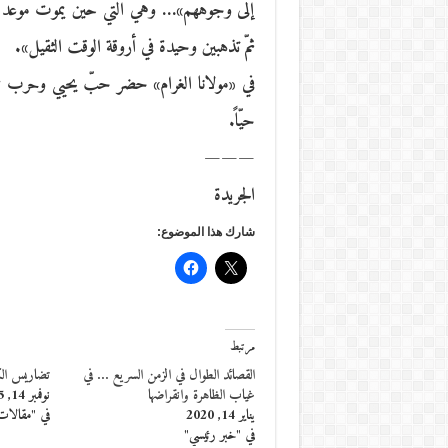
إلى وجوههم»… وهي التي حين يموت موعد القُب
ثمّ تذهبين وحيدة في أروقة الوقت الثقيل».
في «مولانا الغرام» حضر حبّ يحيي وحرب ت
حيّاً.
———
الجريدة
شارك هذا الموضوع:
مرتبط
القصائد الطوال في الزمن السريع … في
تضاريس الكت
غياب الظاهرة وانقراضها
نوفمبر 14, 2015
يناير 14, 2020
في "مقالات
في "خبر رئيسي"