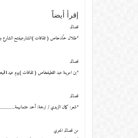
إقرأ أيضاً
قصائد
*طلال حمّادخاص ( ثقافات )الشارعيفتح الشارع وجه
قصائد
*بن اموينة عبد اللطيفخاص ( ثقافات )يوم عيد1قميص مبلل بالحنين.قنينة ماء.سيجارة الندم.وشرفة دامعة،تتدلى منها جماجم…
قصائد
*شعر: كمال الزبدي / ترجمة: أحمد عثمانهمة_______لا 
من قصائد المعري