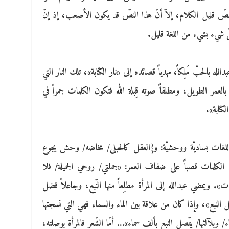
نصّ قليل الكلام، إلاّ أنّ هذا النصّ قد يكون الأصعب، إذ إنّ
 شيء بشيء من اللغة قليل.
بالحبّ مَلِكاً، مهدياً قصائده إلى «نار الكتابة»، تلك النار التي
لعمر الطويل، ومطلقاً صوته قِبلة الله فتكون الكلمات جمراً في
لكتابة».
لغات بساديّة ووحشيّة: و{العقل كالحبلى/ مخاضه/ وحش يجوع
الكلمات قصباً على ضفاف العمر: «جملتي/ روحي الجميلة/ فلا
. ويمضي عبدالله إلى المرأة مطلِعاً منها النّبع، وجاعلاً فضل
ل النبع»، وإذا كان من علاقة بين الماء والسماء فهي التي نسجتها
ء/ وبلآلئها/ يتّصل النبع بألف سماء»… أمّا الشّعر فالمرأة بوصلته،