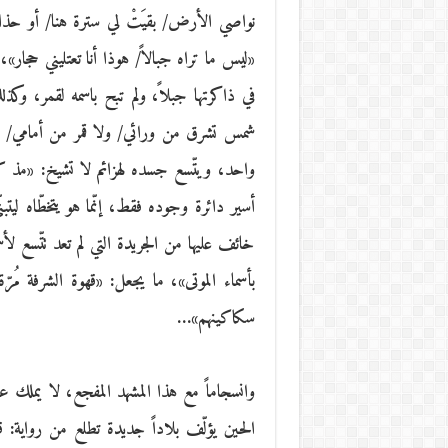
نواصي الأرض/ بقيَتْ لي سترة هنا/ أو حذاءٌ 
«ليس ما تراه جبالاً/ هوذا أنا تعتليني حجار»
في ذاكرتها جبلاً، ولم تبح باسمه لقمر، وكذلك
شمس تشرق من ورائي/ ولا قمر من أمامي/ وا
واحد، ويتّسع جسده لهزائم لا تشيخ: «مذ كبر
أسير دائرة وجوده فقط، إنّما هو يتخطّاه لي
خائف عليها من الجريدة التي لم تعد تتّسع لأ
بأسماء الموتى»، ما يجعل: «قهوة الشرفة مُر
سكاكينهم»…
وانسجاماً مع هذا المشهد المفجع، لا يملك عب
الحين يؤلّف بلاداً جديدة تطلع من رواية: قل