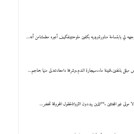
ه لي بابتسامة مناورةويديه بكفين ملوحتينفكيف أعبره مطمئنامن أنه…
موتى غير المجتثين .**الذين يبددون الثرواتالحقول المحروقة تخضر…