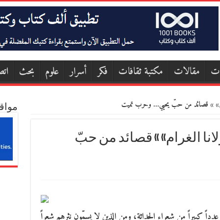
ات
مقالات
مكتبة ثقافات
فكر
أسرار
علوم
بحث
اتص
رام» » قصائد من حبّ يحيي… وحرب تميت
مواق
نا الغرام» » قصائد من حبّ
داً كبيراً من شعراء الحداثة، ومن الذين لا يسمّون نثرهم شعراً