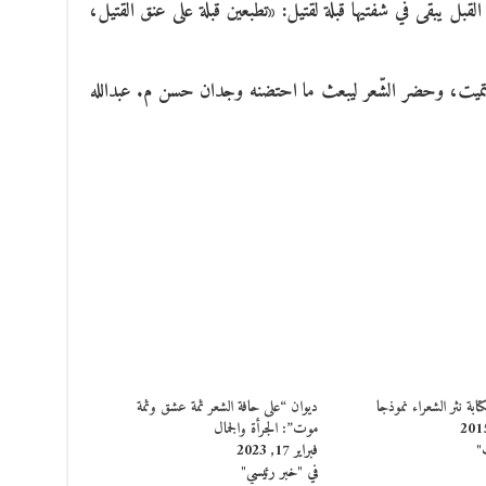
ل يبقى في شفتيها قبلة لقتيل: «تطبعين قبلة على عنق القتيل،
ميت، وحضر الشّعر ليبعث ما احتضنه وجدان حسن م. عبدالله
ابة نثر الشعراء نموذجا
ديوان “على حافة الشعر ثمة عشق وثمة
موت”: الجرأة والجمال
"
فبراير 17, 2023
في "خبر رئيسي"