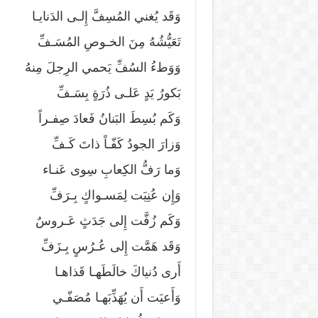
وَقَد يُغني المُسِفَّ إِلـى الدَنايـا
تَعَيُّشُهُ مِنَ الخـوصِ المُسَـفِّ
وَوَطءُ السُفِّ يَحمي الرِجلَ مِنهُ
بَكورُ يَدٍ عَلـى ذُرَةٍ بِسَـفِّ
وَكَم بُسِطَ البَنانُ فَعادَ صِفـراً
وَزارَ الجودُ كَفّـاً ذاتَ كَـفِّ
وَما رَفُّ الكِعابِ سِوى عَنـاء
وَإِن عُنِيَت لِمَسـواكٍ بِـرَفِّ
وَكَم زُفَّت إِلى جَدَثٍ عَـروسٌ
وَقَد هَمَّت إِلى عُـرُسٍ بِـزَفِّ
أَرى دُنياكَ خالَطَهـا قَذاهـا
وَأَعيَت أَن يُهَذِّبَهـا مُصَفّـي