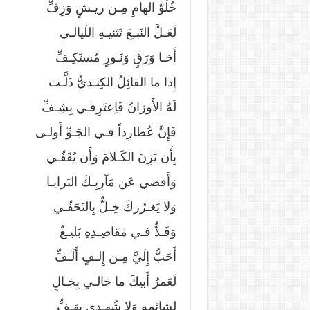
خُلُوَّ الهامِ مِـن ريـشٍ وَزِفِّ
لَعَـلَّ النَبـعَ تَثنيـهِ اللَيالـي
أَخـا وَرَقٍ وَنَـورٍ مُستَكِـفِّ
إِذا ما القائِلُ الكِنـديُّ ذَلَّـت
لَهُ الأَوزانُ فَاِعتَرِفـي بِشِـفِّ
فَإِنَّ عُطارِداً فـي الجَـوِّ أَولـى
بِأَن يَزِنَ الكَـلامَ وَأَن يُقَفّـي
وَأَقصي عَن مَآرِبِـكَ البَرايـا
وَلا يَغـرُركَ خِـلٌّ بِالتَحَفّـي
وَفَـذٌّ فـي مَقاصِـدِهِ بَليـغٌ
أَحَبُّ إِلَيَّ مِـن إِلـفٍ أَلَـفِّ
لَعَمرُ أَبيكَ ما خالـي بِخـالٍ
لِشائِمِهِ وَلا شُهـدي بِهَـفِّ