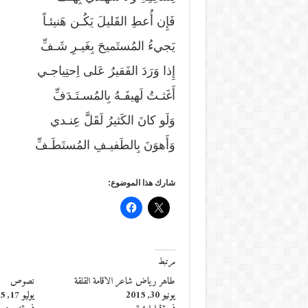
فَإِن أُعطِ القَليلَ يَكُـن هَنيئـاً
يَجيءُ المُستَميحَ بِغَيـرِ شَـفِّ
إِذا وَرَدَ الفَقيرُ عَلى اِحتِياجـي
أَغَثـتُ لَهيفَـهُ بِالمُسـتَـدَفِّ
وَلَو كانَ الكَثيرُ لَقَلَّ عِنـدي
وَأَهوَنَ بِالطَفيـفِ المُستَطَـفِّ
شارك هذا الموضوع:
مرتبط
طاهر رياض شاعر الاقامة القلقة
نصوص
يونيو 30, 2015
يوليو 17, 2015