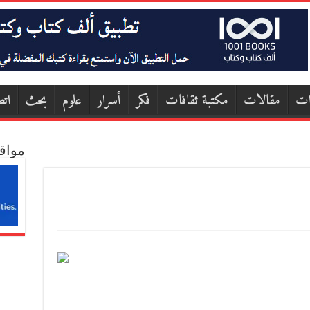
ات
مقالات
مكتبة ثقافات
فكر
أسرار
علوم
بحث
اتص
مواق