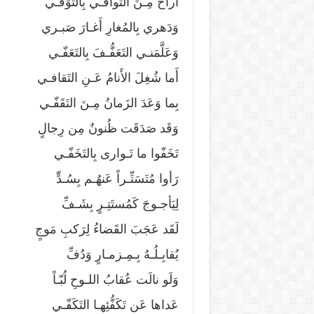
أَراحَ مِـنَ التَوافـي بِالتَوَفّـي
وَدَهري بِالمُغارِ أَغـارَ صَبـري
وَعَلَّمَنـي التَعَفُّـفَ بِالتَعَفّـي
أَما شُغِلَ الأَنامُ عَـنِ التَقافـي
بِما وَعَدَ الزَمانُ مِـنَ التَقَفّـي
وَقَد صَدَقَت ظُنونٌ مِن رِجالٍ
تَخَفّوا ما تَـوارى بِالتَخَفّـي
رَأوا مُتَسَتِّـراً عَنهُـم بِسُـدٍّ
لِيَأجـوجَ كَمُستَتِـرٍ بِشَـفِّ
لَقَد عَجَبَ القَضاءُ لِرَكبِ مَوجٍ
يُقابِـلُـهُ بِـمِـزمـارٍ وَدُفِّ
وَلَو نالَت عُقابُ اللـوحِ لُبّـاً
عَداها عَن تَكَفُّئِهـا التَكَفّـي