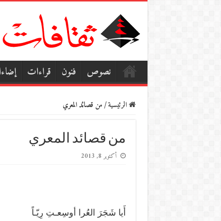
نصوص
فنون
قراءات
إضاء
الرئيسية
/
من قصائد المعري
من قصائد المعري
أكتوبر 8, 2013
أَيا شَجَرَ العُرا أوسِعـتِ رِيّـاً