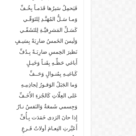
فَيَحمِلُ سَيرُها قَدَمـاً بِخُـفِّ
وَمـا سَـلُّ المُهَنَّـدِ لِلتَوَقّـي
كَسَـلِّ المَشرِفيَّـةِ لِلتَشَفّـي
وَلَيسَ الخَمسُ ضارِبَةً بِسَيـفٍ
نَظيرَ الخِمسِ ضارِبَـةً بِـدُفِّ
أَباغي حَظِّـهِ بِقَنـاً وَخَيـلٍ
كَباغيـهِ بِمُنـوالٍ وَحَــفِّ
وَما الجَبَلُ الوَقـورُ لِجاذِبيـهِ
عَلى العِلّاتِ كَالجُزءِ الأَخَـفِّ
وَجِسمي شَمعَةٌ وَالنَفسُ نـارٌ
إِذا حانَ الرَدى خَمَدَت بِـأُفِّ
أَعَيَّرتِ النِعـامَ أولاتُ فَـرعٍ