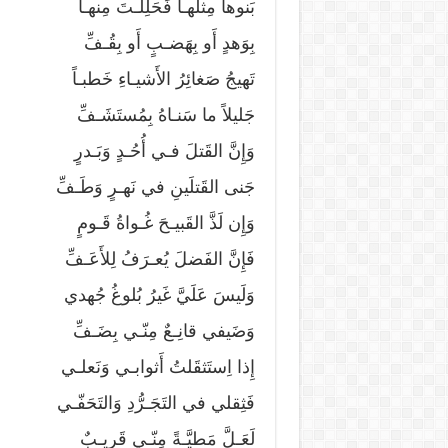
بَنوها مِثلُهـا فَحَلِلـتَ مِنهـا
بِوَهدٍ أَو بِهَضـبٍ أَو بِقُـفِّ
تَهيجُ صَغائِرُ الأَشيـاءِ خَطبـاً
جَليلاً ما سَنـاهُ بِمُستَشَـفِّ
وَإِنَّ القَتلَ فـي أُحُـدٍ وَبَـدرٍ
جَنى القَتلَينِ في نَهـرٍ وَطَـفِّ
وَإِن لَذَّ القَبيـحَ غُـواةُ قَـومٍ
فَإِنَّ الفَضلَ يُعـرَفُ لِلأَعَـفِّ
وَلَيسَ عَلَيَّ غَيرُ بُلوغُ جُهدي
وَضَيفي قانِـعٌ مِنّـي بِضَـفِّ
إِذا اِستَثقَلتُ أَثوابـي وَنَعلـي
فَثِقلي في التَجَـرُّدِ وَالتَحَفّـي
لَعَـلَّ مَطيَّـةً مِنّـي قَريـبٌ