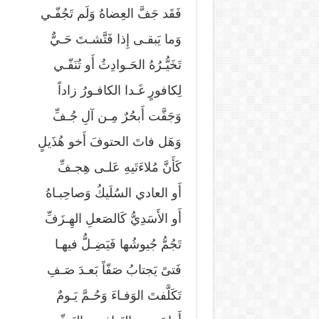
فَقَد جَفَّ العِضاهُ وَلَم تَجُفّـي
وَما يَبقـى إِذا فَتَّشـتَ حَـيٌّ
تَخَيُّـرُهُ الحَـوادِثُ أَو تُنَفّـي
لِكافورٍ غَـدا الكافـورُ زاداً
وَجَفَّت أَبحُرٌ مِـن آلِ جُـفِّ
وَهَل فاتَ الحتوفَ أَخو هُذَيلٍ
كَأَنَّ مُلاءَتَيهِ عَلـى هِجـفِّ
أَو العادي السُلَيكُ وَصاحِبـاهُ
أَو الأَسَدِيُّ كَالصَعلِ الهِـزَفِّ
تَجُمُّ جُيوشُها فَيَضِـلُّ فيهـا
فَتىً يَجتابُ صَفّاً بَعـدَ صَـفِ
تَكَلَّفتَ الوَفـاءَ وَحُـمَّ يَـومٌ