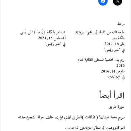
مرتبط
طبعة ثانية من “نساء في الجحيم” للروائية
فلنستمر بالكتابة فإنّ لها أثرا لن يُنسى
عائشة بنور
أغسطس 15, 2021
يناير 15, 2017
في "خبر رئيسي"
في "خبر رئيسي"
ريم بنا.. شخصية فلسطين الثقافية للعام
2016
مارس 14, 2016
في "إضاءات"
إقرأ أيضاً
سيرة طريق
مريم جمعة عبدالله*( ثقافات )الطريق الذي توارى خلف حرقة الشجوناحترته
النوافذووهبت له ستائر العزلةحين تداعت…