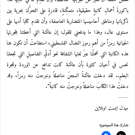
باكورةَ أعمالِ كاتبةٍ حقيقيةٍ، متمكِّنةٍ، قادرةٍ على التحرُّك بحرية بين
ذكرياتها ومناطق أحاسيسها المتضاربة العاصفة، وأن تقدم كتابا أدبيا على
مستوى عال، وهذا ما يدفعني للقول: إن عائشة التي أعطتنا بتجربتها
الحياتية رمزاً من أهم رموز النضال الفلسطيني، استطاعتْ أن تكون هنا
هذه الكاتبة التي تحملُنا عبرَ لغتها الشفافة نحو أدقِّ التفاصيلِ التي تجعلنا
نحس في أحيان كثيرة بأن عائشة كانت تدافع عن الوردة وشجرة
البطم.. لقد دخلت عائشةُ السجنَ مناضلةً وخرجتْ منه رمزاً، وقد
دخلتْ هذا الكتابَ مناضلةً وخرجتْ منه كاتبةً”.
——
ميدل ايست اونلاين
شارك هذا الموضوع: