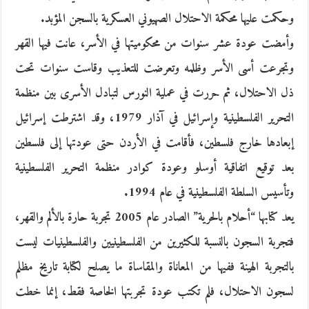
وحكمت عليها محكمة الاحتلال الصهيوني العسكرية بالسجن المؤبد.
وأمضت عودة عشر سنوات من محكوميتها في الأسر، عانت فيها القهر
وتجرعت أسى الأسر وظلمه وتعرضت للتعذيب وقاست سنوات تحت
ذل الاحتلال، ثم حررت في عملية النورس لتبادل الأسرى بين منظمة
التحرير الفلسطينية وإسرائيل في آذار 1979، وقد اشترطت إسرائيل
إبعادها خارج فلسطين، فأقامت في الأردن حتى عودتها إلى فلسطين
بعد توقيع اتفاقية أوسلو وعودة كوادر منظمة التحرير الفلسطينية
وتأسيس السلطة الفلسطينية في عام 1994.
يعد كتابها “أحلام بالحرية” الصادر عام 2005 تجربة حارة بالألم والقهر،
فتجربة السجون بالنسبة للكثيرين من الفلسطينيين والفلسطينيات ليست
بالتجربة الهينة ففيها من المعاناة والمقاساة ما يصلح لكتابة تاريخ مظلم
لسجون الاحتلال، فلم تكتب عودة تجربتها الخاصة فقط، إنما خطت