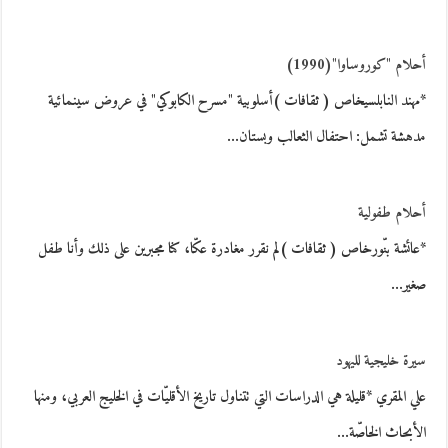
أحلام "كوروساوا"(1990)
*مهند النابلسيخاص ( ثقافات )أسلوبية "مسرح الكابوكي" في عروض سينمائية
مدهشة تشمل: احتفال الثعالب وبستان…
أحلام طفولية
*عائشة بنّورخاص ( ثقافات )لم نقرر مغادرة عكّا، كنا مجبرين على ذلك وأنا طفل
صغير…
سيرة خليجية لليهود
علي المقري *قليلة هي الدراسات التي تتناول تاريخ الأقليّات في الخليج العربي، ومنها
الأبحاث الخاصّة…