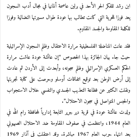
ابن رشد للفكر الحر الأحد في برلين عاصمة ألمانيا في مجال أدب السجون
يعد فوزا للحرية التي كانت تطالب بها عودة طوال مسيرتها النضالية وفوزا
للكلمة المقاومة والجسد المقاوم.
فقد عانت المناضلة الفلسطينية مرارة الاعتقال وظلم السجون الإسرائيلية
حيث جاء بيان الجائزة بهذا الخصوص “إن عائشة عودة عاشت مرارة
الحكم العسكري الإسرائيلي وظلم سجونه، وأبعدت إلى الأردن ثم عادت
إلى أرض الوطن بعد توقيع اتفاقات أوسلو وحرصت على كتابة تجربتها
ونقلت الكثير عن فظاعة التعذيب الجسدي والنفسي خلال الاستجواب
والحبس المتواصل في سجون الاحتلال”.
ولدت عائشة عودة في قرية دير جرير التابعة إدارياً لمحافظة رام الله في
العام 1944، وانتظمت في صفوف المقاومة ضد الاحتلال الصهيوني
بعد انتهاء حرب العام 1967 مباشرة. وقد اعتقلت في آذار 1969