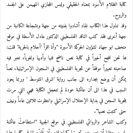
كتابة الظلام الأسود بمعناه الحقيقي وليس المجازي المهيمن على الجسد
والروح.
وقد تناول هذا الكتاب نقاد أشادوا بفنيته من جهة وبشجاعة الكاتبة من
جهة أخرى فقد كتب الناقد الفلسطيني الدكتور عادل الأسطة في موقع
متحف ابو جهاد لشؤون الحركة الأسيرة “وأنا اقرأ ‘أحلام بالحرية’ قلت:
ها نحن ننجح أخيراً في كتابة نص ناضج فنيا وأدبيا ولغوياً، تعبر فيه
صاحبته تعبيراً موفقاً عن تجربة الفلسطيني في السجون الإسرائيلية، نصاً
يمكن أن يوضع بجداره الى جانب رواية ‘شرق المتوسط ‘ وربما يعود
السبب في هذا الى أن عائشة عودة لم تتعجل الكتابة فهي التي مرت
بتجربة السجن في بداية الإحتلال الإسرائيلي وانتظرت ثلاثين عاماً ونيف
حتى كتبت نصها”.
وكتب الشاعر والروائي الفلسطيني في موقع الجبهة “استطاعتْ عائشة
لحسن حظنا أن تعبر عن تجربتها كمناضلة، وأن تُقدِّم لنا في كتابها هذا