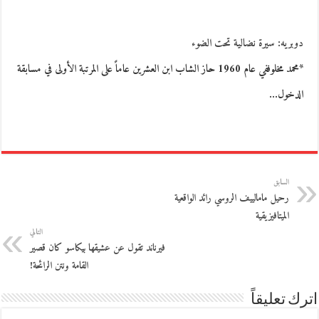
دوبريه: سيرة نضالية تحت الضوء
*محمد مخلوففي عام 1960 حاز الشاب ابن العشرين عاماً على المرتبة الأولى في مسابقة
الدخول…
السابق
رحيل مامالييف الروسي رائد الواقعية
الميتافيزيقية
التالي
فيرناند تقول عن عشيقها بيكاسو كان قصير
القامة ونتن الرائحة!
اترك تعليقاً