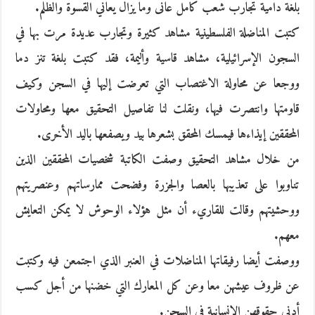
بلغة دامية تجارب شعب كامل عانى وما يزال يعاني القسوة والظلم.
كتبت المناضلة الفلسطينية مشاهد كثيرة وتجارب عديدة مرت بها في
السجون الإسرائيلية، مشاهد قاسية وأليمة، فقد كتبت بلغة تنز دما
ووجعا عن محاولة الاغتصاب التي تعرضت إليها في السجن وكيف
قاومتها وانتصرت فيها، ونقلت لنا تفاصيل التحقيق معها ومحاولات
المحققين إيذاءها فيمسك المحقق بشعرها بيد ويصفعها باليد الأخرى.
من خلال مشاهد التحقيق وصفت الكاتبة شخصيات المحققين الذين
تناوبوا على تعذيبها بالعصا والجزرة وفضحت ممارساتهم وعنصريتهم
ووحشيتهم وقالت للقاريء أن مثل هؤلاء الوحوش لا يمكن التعايش
معهم.
ووصفت أيضا رفيقاتها المناضلات في العنبر الذي اجتمعن فيه وكتبت
عن ظروف عيشهن معا وعن كل المعارك التي خضنها من أجل كسب
أدنى حقوقهن الإنسانية في السجن.