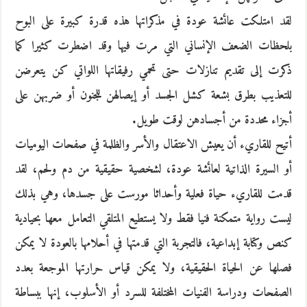
لقد امتلكت عائشة عودة في مذكراتها هذه قدرة كبيرة على البوح
بلحظات الضعف الإنساني التي مرت فيها وقد اضطرت كثيرا كما
ذكرت إلى تقديم تنازلات حتى تحمي رفيقاتها اللواتي كن يتعرضن
للتعذيب بطرق بشعة كشل الجسد أو إيصالهن للجنون أو ضربهن على
أجزاء محددة من أجسادهن لوقت طويل.
أتيح للقاريء أن يعيش الاعتقال والأسر والظلمة في صفحات اليوميات
أو السيرة الذاتية لعائشة عودة، لشخصية حقيقية من دم ولحم، لقد
قدمت للقاريء حياة فعلية وأحداثا مورست على جسدها، وهي بذلك
ليست رواية متمكنة فنيا فقط ولا يستطيع المتلقي التعامل معها بحيادية
كنص وكتابة إبداعية، فالتجربة التي قدمتها في أحلامها بالعودة لا يمكن
فصلها عن الحياة الحقيقية، ولا يمكن قياس حرارتها الموجعة بعدد
الصفحات ودراسة الفنيات المختلفة للسرد أو الأسلوب، إنها ببساطة