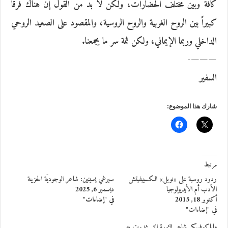
كافة وبين مختلف الحضارات، ولكن لا بدّ من القول إن هناك فرقاً
كبيراً بين الروح الغربية والروح الروسية، والمقصود على الصعيد الروحي
الداخلي وربما الإيماني، ولكن ثمة سر ما يجمعنا.
———-
السفير
شارك هذا الموضوع:
مرتبط
ردود روسية على «نوبل» الكسييفيتش
سيرغي يسينين: شاعر الوجوديّة الحزينة
الأدب أم الأيديولوجيا
ديسمبر 6, 2025
أكتوبر 18, 2015
في "إضاءات"
في "إضاءات"
ماياكوفسكي شاعر الثورة التي غدرت به