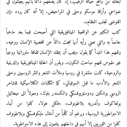
أبطاله من واقع حياته الرهيب، إذ كان يصفهم دائما بأنهم يعيشون في
ضواحي وأزقة موسكو وحتى في المراحيض. إلا أنه كان يردد «إن
الفوضى تجلب النظام».
كتب الكثير عن الواقعية الميتافيزيقية التي أصبحت فيما بعد مذهباً
خاصاً به والتي تعني برأيه أنها تبحث دائماً عن شخصية الإنسان ووعيه،
ولفهم هذا المبدأ كما يقول «يجب أن يملك الإنسان ثقافة ماورائية ووعياً
غير ملموس لفهم مباحث الكون». ويقرر أن الحالة الميتافيزيقية والدينية
والروحية، كانت منتشرة في روسيا وملأت الشعر والنثر الروسيين وحتى
الشعر والأدب ما قبل السوفياتي، كما الكتابات الكلاسيكية للشاعر
الروسي بوشكين ودوستويوفسكي والكسندر بلوك، وصولاً الى ميخائيل
بولغاكوف وأندريه بلاطونوف، «فكل هولاء كانوا من أبناء
الامبراطورية الروسية، وبرغم أن كتّاباً من أمثال مايكوفسكي وبلاطونوف
كانوا من الثوريين إلا أنهم في داخلهم ينتمون إلى هذه الامبراطوية.