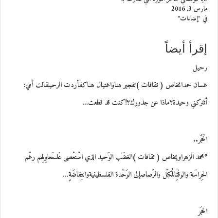
مارس 3, 2016
في "إضاءات"
إقرأ أيضاً
رحيل
غسان حمدانخاص ( ثقافات )تفجير هناواغتيال هناكفأردت الرحيلقالت أمي:
أتتركني وحيدة؟ماذا عن جذورك؟!كنت قد قطعت…
الْحَجَر..
*محمد الزهراويخاص ( ثقافات )الغضَب الوَحيد الذي اسْتعْصى عَلىمَعاوِلِهم رغْم
الحِراسَة والوقْتِالمُكبّل والرّصاصإلى الوَحْدة الفلسطينيةوانتِفاضَةٍ…
الحجَر