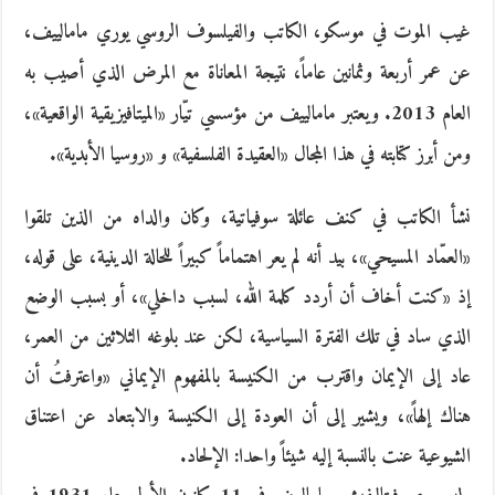
غيب الموت في موسكو، الكاتب والفيلسوف الروسي يوري مامالييف،
عن عمر أربعة وثمانين عاماً، نتيجة المعاناة مع المرض الذي أصيب به
العام 2013. ويعتبر مامالييف من مؤسسي تيّار «الميتافيزيقية الواقعية»،
ومن أبرز كتابته في هذا المجال «العقيدة الفلسفية» و «روسيا الأبدية».
نشأ الكاتب في كنف عائلة سوفياتية، وكان والداه من الذين تلقوا
«العمّاد المسيحي»، بيد أنه لم يعر اهتماماً كبيراً للحالة الدينية، على قوله،
إذ «كنت أخاف أن أردد كلمة الله، لسبب داخلي»، أو بسبب الوضع
الذي ساد في تلك الفترة السياسية، لكن عند بلوغه الثلاثين من العمر،
عاد إلى الإيمان واقترب من الكنيسة بالمفهوم الإيماني «واعترفتُ أن
هناك إلهاً»، ويشير إلى أن العودة إلى الكنيسة والابتعاد عن اعتناق
الشيوعية عنت بالنسبة إليه شيئاً واحدا: الإلحاد.