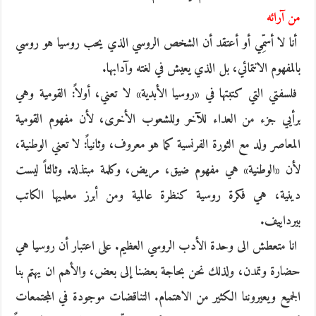
من آرائه
أنا لا أسمِّي أو أعتقد أن الشخص الروسي الذي يحب روسيا هو روسي
بالمفهوم الانتمائي، بل الذي يعيش في لغته وآدابها.
فلسفتي التي كتبتها في «روسيا الأبدية» لا تعني، أولاً: القومية وهي
برأيي جزء من العداء للآخر وللشعوب الأخرى، لأن مفهوم القومية
المعاصر ولد مع الثورة الفرنسية كما هو معروف، وثانياً: لا تعني الوطنية،
لأن «الوطنية» هي مفهوم ضيق، مريض، وكلمة مبتذلة. وثالثاً ليست
دينية، هي فكرة روسية كنظرة عالمية ومن أبرز معلميها الكاتب
بيرداييف.
انا متعطش الى وحدة الأدب الروسي العظيم. على اعتبار أن روسيا هي
حضارة وتمدن، ولذلك نحن بحاجة بعضنا إلى بعض، والأهم ان يهتم بنا
الجميع ويعيروننا الكثير من الاهتمام. التناقضات موجودة في المجتمعات