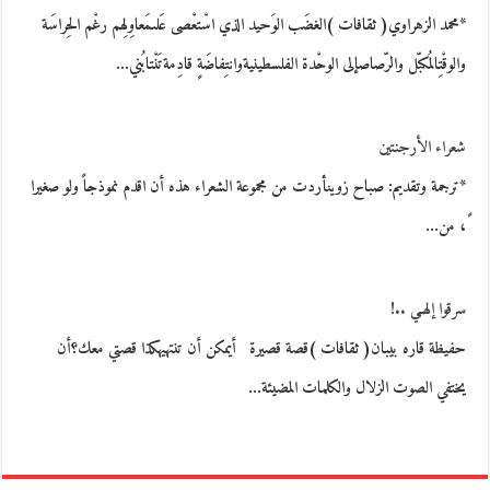
*محمد الزهراوي( ثقافات )الغضَب الوَحيد الذي اسْتعْصى عَلىمَعاوِلِهم رغْم الحِراسَة
والوقْتِالمُكبّل والرّصاصإلى الوحْدة الفلسطينيةوانتِفاضَةٍ قادِمةتَنْتابُني…
شعراء الأرجنتين
*ترجمة وتقديم: صباح زوينأردت من مجموعة الشعراء هذه أن اقدم نموذجاً ولو صغيرا
ً، من…
سرقوا إلهـي ..!
حفيظة قاره بيبان( ثقافات )قصة قصيرة أيمكن أن تنتهيهكذا قصتي معك؟أن
يختفي الصوت الزلال والكلمات المضيئة…