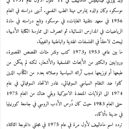
ولد يوري فيتاليفيش مامالييف في 11 كانون الأول عام 1931 في
موسكو، وكان والده يمارس مهنة الطب النفسي. أنهى دراسته في العام
1956 في معهد «تقنية الغابات» في موسكو، وتابع دراسته في مادة
الرياضيات في المدارس المسائية، ثم انصرف الى ممارسة الكتابة الأدبية،
ليبحث لاحقاً في الفلسفات الهندية والباطنية والغيبيّة.
ما بين عامي 1953 و1973 كتب ونشر مئات القصص القصيرة،
وروايتين والكثير من الأبحاث الفلسفية والأشعار. لكنه لم يتكمن من
طبعها أو توزيعها بسبب آرائه السياسية وصلاته بعدد من الكتّاب الذين
كانوا ضد النظام السياسي السوفياتي. غادر الاتحاد السوفياتي في عام
1974 الى الولايات المتحدة الاميركية وبقي هناك من العام 1975
حتى العام 1983 حيث كان دَّرس الأدب الروسي في جامعة كورنيليا
في مدينة «أتاكا».
تردد اسم مامالييف لأول مرة في عام 1975 في مجلتي «الموجة الثالثة»