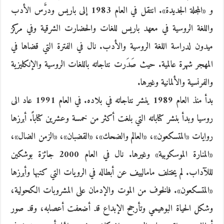
و «المجلة الجديدة». انتقل في العام 1983 إلى باريس ودرَّس الأدب
واللغة الروسية في معهد باريس للغات والحضارت الشرقية وفي مركز
ميدون لدراسة اللغة الروسية والأدب. نال في الفترة التي قضاها في
المهجر شهرة عالمية. حيث صَدَرت نتاجاته باللغات الروسية والإنكليزية
والفرنسية والألمانية وغيرها.
بدأ منذ العام 1989 ينشر نتاجاته في بلاده. في العام 1991 عاد الى
روسيا وبدأ بنشر كتاباته التي بلغت أكثر من خمسة وعشرين كتاباً. أبرزها
روايات «المتسكعون»، «العالم والضحك»، «القضبان»، «الزمن الضال»،
«المنارة الموسكوبية» وغيرها. نال في العام 2000 جائزة بوشكين
لللآداب. لم يختلف مامالييف عن أبطاله في الرويات التي كتبها وأبرزها
«المتسكعون». فالخوف من الموت والإدمان على المشروبات الكحولية،
وشكل الحياة البوهيمي وتأرجح الإبداع قد أضعفت أعصابه، وقد صور