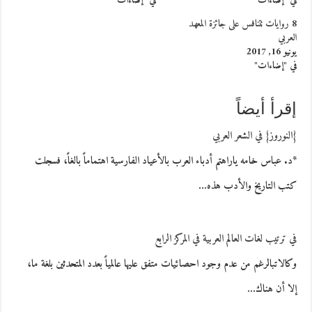
في "إضاءات"
في "إضاءات"
8 روايات تتنافس على جائزة المعهد
العربي
يونيو 16, 2017
في "إضاءات"
إقرأ أيضاً
{النوروز} في الشعر العربي
*د. عباس خامه ياراهتم أدباء العرب بالأعياد الفارسية اهتماماً بالغاً، فسجلت
كتب التاريخ والأدب هذه…
في ترتيب لغات العالم العربية في المركز الرابع
وكالاتبالرغم من عدم وجود احصائيات متفق عليها عالمياً بعدد المتحدثين بلغة ما،
إلا أن هناك…