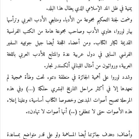
يمنية في ظل المد الإسلامي الذي يطال هذا البلد.
وضمت لجنة التحكيم مجموعة من الأدباء ومتابعي الأدب العربي وترأسها
بيار لوروا، هاوي الأدب وصاحب مجموعة هامة من الكتب الفرنسية
القديمة لكبار الكتاب. ومن أعضاء اللجنة أيضا جيل جوتييه السفير
الفرنسي السابق في دول عربية عدة والمتابع للأدب العربي باللغة
العربية، وروائيون من أمثال اللبناني ألكسندر نجار.
وشدد لوروا على أهمية الجائزة في منطقة «تنوء تحت وطأة همجية لم
نعهدها إلا في أكثر مراحل التاريخ البشري حلكة (…) وفي هذه
المرحلة تصبح أصوات المبدعين وخصوصا الكتاب أساسية، وعلينا إعلاء
هذه الأصوات حتى لا تنطفئ (..) أنها أصوات لا تهادن».
وأضاف: «هدف جائزتنا أيضا المساهمة ولو على قدر متواضع بمساعدة