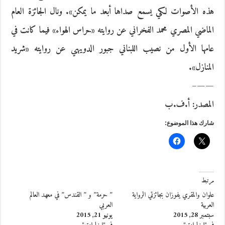
هذه الأصوات لكي يسمع صداها أبعد ما يمكن». ونال الجائزة العام
الماضي المصري محمد الفخراني عن روايته «حراس الهواء» فيما كانت في
عامها الأول من نصيب اللبناني جبور الدويهي عن روايته «شريد
المنازل».
——–
المصدر: أ.ف.ب
شارك هذا الموضوع:
مرتبط
علوان والمقري يفوزان بجائزتي الرواية
” حرمة” و ” القندس” في معهد العالم
العربية
العربي
سبتمبر 28, 2015
يونيو 21, 2015