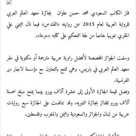
فاز الكاتب السعودي محمد حسن علوان بجائزة معهد العالم العربي
للرواية العربية لعام 2015 عن روايته «القندس» فيما نال اليمني علي
المقري تنويها خاصا من لجة التحكيم على كتابه «حرمة».
وسلمت الجوائز المخصصة لأفضل راوية عربية مترجمة أو مكتوبة في مقر
معهد العالم العربي في باريس. وهي تمنح بالتعاون مع مؤسسة لاجار دير
الفرنسية.
وتصل قيمة الجائزة الأولى إلى عشرة آلاف يورو بينما يمنح مبلغ خمسة
آلاف يورو للفائز بجائزة التنويه. وقد تنافست على الجائزة سبع روايات
عربية من لبنان والجزائر والسعودية واليمن والمغرب وفلسطين.