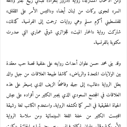
ومن الأعمال المشاركة، رواية «دروز بلغراد» للبناني ربيع جابر و«لغة
السر» لنجوى بركات من لبنان أيضا، و«التبس الأمر على اللقلق»
للفلسطيني أكرم مسلم وهي روايات ترجمت إلى الفرنسية. كذلك،
شاركت رواية «الحمار الميت» للجزائري شوقي عماري التي صدرت
مكتوبة بالفرنسية.
وقد بنى محمد حسن علوان أحداث روايته على خلفية قصة حب معقدة
بين الولايات المتحدة والرياض، كاشفا طبيعة العلاقات من جيل والد
بطل الرواية «غالب» إلى جيله وفاضحًا الزيف الذي يسيطر على هذه
العلاقات في المجتمع السعودي الذي يجبر الكثير من أفراده على عيش
الحياة الحقيقية في السر كما تكشفه الرواية. واستخدم الكاتب لغة رشيقة
اقتبست الكثير من خفة اللغة السينمائية ومن سلاسة الرواية
الأمريكية.وقال علوان لوكالة فرانس برس بعد تسلمه الجائزة «كانت