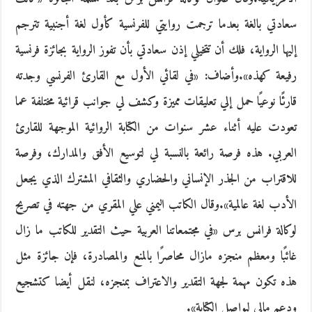
سعادتي بالغة بعدما ترجمت روايتي للفرنسية كأول لغة أجنبية تترجم
إليها الرواية، فلك أن تتخيلي إذن سعادتي بأن تفوز الرواية بجائزة فرنسية
رفيعة كهذه».وأضاف: «في لقائي الأول مع القارئ الفرنسي وجدته
قارئًا نوعيًا حمل إلي تعليقات مميزة وكشف لي جوانب قرائية مختلفة عما
تعودت عليه أثناء عشر سنوات من الكتابة الروائية الموجهة للقارئ
العربي. هذه فرصة رائعة بالنسبة لي لتوسيع الأفق والمدارك، وفرصة
للاقتراب من الجذر الإنساني والحضاري والثقافي المشترك الذي يجعل
الأدب لغة عالمية».وقال الكاتب اليمني علي المقري من جهته في تصريح
لوكالة فرانس برس «في مجتمعاتنا العربية حيث التقدير للكاتب ما زال
غائبًا ومعظم منجزه مازال محاصرًا بالمنع والمصادرة، فإن جائزة مثل
هذه تكون مهمة لجهة التقدير والاعتراف بمنجزه، لنقل أيضا كتشجيع
ودعم مالي ليواصل الكتابة».