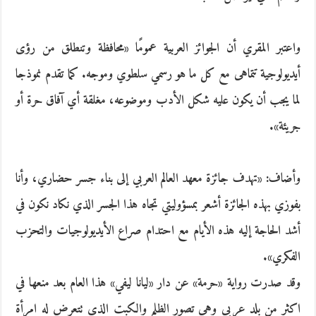
واعتبر المقري أن الجوائز العربية عمومًا «محافظة وتنطلق من رؤى
أيديولوجية تتماهى مع كل ما هو رسمي سلطوي وموجه. كما تقدم نموذجا
لما يجب أن يكون عليه شكل الأدب وموضوعه، مغلقة أي آفاق حرة أو
جريئة».
وأضاف: «تهدف جائزة معهد العالم العربي إلى بناء جسر حضاري، وأنا
بفوزي بهذه الجائزة أشعر بمسؤوليتي تجاه هذا الجسر الذي نكاد نكون في
أشد الحاجة إليه هذه الأيام مع احتدام صراع الأيديولوجيات والتحزب
الفكري».
وقد صدرت رواية «حرمة» عن دار «ليانا ليفي» هذا العام بعد منعها في
اكثر من بلد عربي وهي تصور الظلم والكبت الذي تتعرض له امرأة