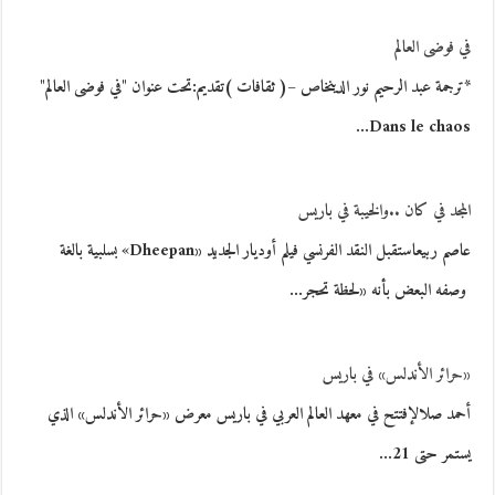
في فوضى العالم
*ترجمة عبد الرحيم نور الدينخاص –( ثقافات )تقديم:تحت عنوان "في فوضى العالم"
Dans le chaos…
المجد في كان ..والخيبة في باريس
عاصم ربيعاستقبل النقد الفرنسي فيلم أوديار الجديد «Dheepan» بسلبية بالغة
وصفه البعض بأنه «لحظة تحجر…
«حرائر الأندلس» في باريس
أحمد صلالإفتتح في معهد العالم العربي في باريس معرض «حرائر الأندلس» الذي
يستمر حتى 21…