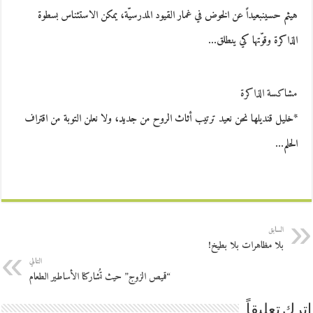
هيثم حسينبعيداً عن الخوض في غمار القيود المدرسيّة، يمكن الاستئناس بسطوة
الذاكرة وقوّتها كي ينطلق…
مشاكسة الذاكرة
*خليل قنديلها نحن نعيد ترتيب أثاث الروح من جديد، ولا نعلن التوبة من اقتراف
الحلم…
السابق
بلا مظاهرات بلا بطيخ!
التالي
“قميص الزوج” حيث تُشاركنا الأساطير الطعام
اترك تعليقاً