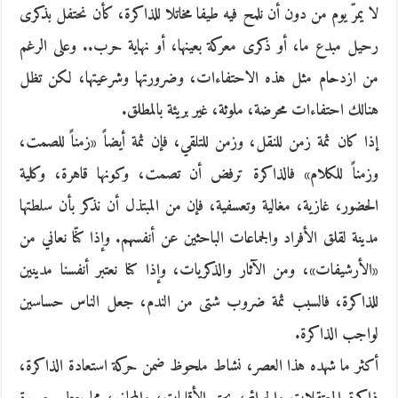
لا يمرّ يوم من دون أن نلمح فيه طيفا مخاتلا للذاكرة، كأن نحتفل بذكرى
رحيل مبدع ما، أو ذكرى معركة بعينها، أو نهاية حرب.. وعلى الرغم
من ازدحام مثل هذه الاحتفاءات، وضرورتها وشرعيتها، لكن تظل
هنالك احتفاءات محرضة، ملوثة، غير بريئة بالمطلق.
إذا كان ثمة زمن للنقل، وزمن للتلقي، فإن ثمة أيضاً «زمناً للصمت،
وزمناً للكلام» فالذاكرة ترفض أن تصمت، وكونها قاهرة، وكلية
الحضور، غازية، مغالية وتعسفية، فإن من المبتذل أن نذكر بأن سلطتها
مدينة لقلق الأفراد والجماعات الباحثين عن أنفسهم. وإذا كنّا نعاني من
«الأرشيفات»، ومن الآثار والذكريات، وإذا كنا نعتبر أنفسنا مدينين
للذاكرة، فالسبب ثمة ضروب شتى من الندم، جعل الناس حساسين
لواجب الذاكرة.
أكثر ما شهده هذا العصر، نشاط ملحوظ ضمن حركة استعادة الذاكرة،