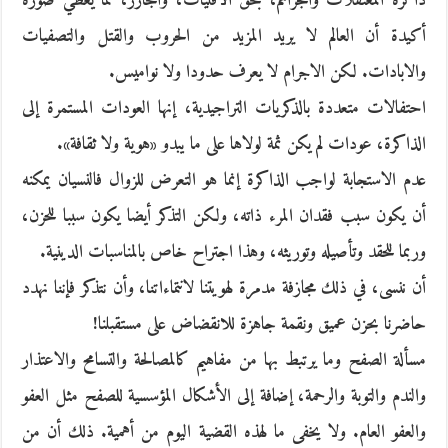
ذاكرة المعتقلات والجرائم، بحق الأقليات، والمجازر، مما يعطي صورة
أكيدة أن العالم لا يريد المزيد من الحروب والقتل والتصفيات
والابادات. لكن الاجرام لا يعرف حدودا ولا نواميس.
احتفالات متعددة بالذكريات التراجيدية، إنها العودات المستمرة إلى
الذاكرة، عودات لم يكن ثمة لولاها على ما يبدو «هوية ولا ثقافة».
عدم الاستجابة لواجب الذاكرة إنما هو التعرض للزوال فالنسيان يمكنه
أن يكون سبب فقدان المرء ذاته، ولكن التذكر أيضا يكون سببا للحزن،
وربما للحقد وتأصيله وتوريثه، وهذا اجتراح خاص بالمناسبات الدينية.
أن ننسى، في ذلك مجازفة مدمرة لهويتنا لانتماءاتنا، وأن نتذكر فإننا نهدد
حاضرنا بحزن عميق ونقمة جاهزة للانقضاض على مستقبلنا!
مسألة الصفح وما يرتبط بها من مفاهيم كالمصالحة والتسامح والاعتذار
والندم والتوبة والرحمة، إضافة إلى الأشكال المؤسسية للصفح مثل العفو
والعفو العام. ولا يخفى ما لهذه القضية اليوم من أهمية. ذلك أن من