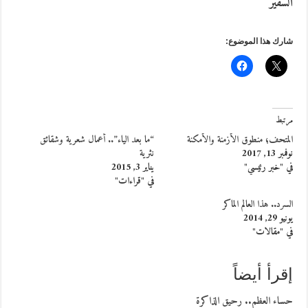
السفير
شارك هذا الموضوع:
مرتبط
المتحف؛ منطوق الأزمنة والأمكنة
“ما بعد الياء”.. أعمال شعرية وشقائق
نوفمبر 13, 2017
نثرية
في "خبر رئيسي"
يناير 3, 2015
في "قراءات"
السرد.. هذا العالم الماكر
يونيو 29, 2014
في "مقالات"
إقرأ أيضاً
حساء العظم.. رحيق الذاكرة