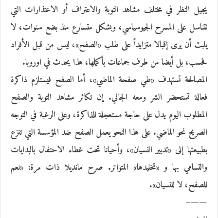
يجيل النظر في مختلف مشاهد التوبة والاعتراف أو الاعتذارات التي
تتناسل على المسرح الجيوسياسي، وبشكل متسارع منذ بضع سنوات، لا
يلبث أن يرى إقبالا متزايداً على طلب «الصفح»، ليس من قبل الأفراد
فحسب، بل أيضا من طرف جماعات بأكملها، هذا يحدث في اوروبا.
المصالحة تستهدف «طي صفحة الماضي»، أما الصفح فيستلزم ذاكرة
فعالة تستحضر الشر ومعه الجاني. إن تكاثر مشاهد التوبة والصفح
المطلوب اليوم يدل على حاجة مستعجلة للذاكرة، وعلى الرغبة في التوجه
الصريح نحو الماضي. على هذا النحو يعمل الصفح ضد المؤسسة التي تنزع
بطبيعتها إلى «تدبير النسيان»، وأحيانا تحت غطاء الاحتفال بالبدايات
والتسامي بها و «تخليدها» المتواتر. صرح مانديلا ذات مرة: «نعم
للصفح، لا للنسيان».
——–