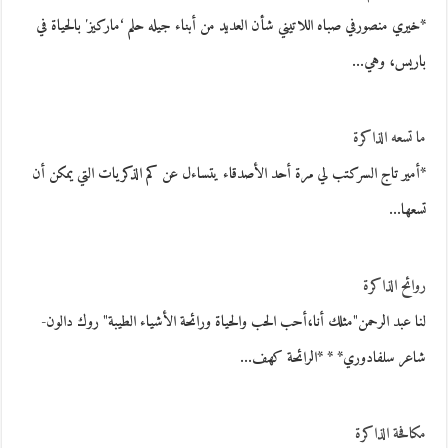
*خيري منصورفي صباه اللاتيني شأن العديد من أبناء جيله حلم ‘ماركيز′ بالحياة في
باريس، وهي…
ما تسعه الذاكرة
*أمير تاج السركتب لي مرة أحد الأصدقاء يتساءل عن كم الذكريات التي يمكن أن
تسعها…
روائح الذاكرة
لنا عبد الرحمن"مثلك أنا،أحب الحب والحياة ورائحة الأشياء الطيبة" روك دالون-
شاعر سلفادوري* * *الرائحة كهف…
مكافحة الذاكرة