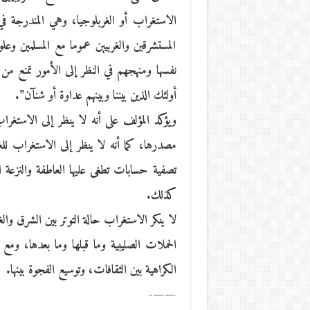
الاستغراب أو الغربلوجيا، وهي المندرجة ف
المستشرقين والغربيين عموما مع المسلمين وعل
نفسها ومنهجهم في النظر إلى الأمور تمنع من
أولئك الذين بيننا وبينهم عداوة أو شنآن”.
ويؤكد المؤلف على أنه لا ينظر إلى الاستغراب
مصدرها، كما أنه لا ينظر إلى الاستغراب للغ
تصفية حسابات تطغى عليها العاطفة والنزعة 
كذلك.
لا ينكر الاستغراب حالة التوتر بين الشرق وا
الحملات الصليبية وما قبلها وما بعدها، ومع
الكراهية بين الثقافات، وتوسيع الفجوة بينها.
——-