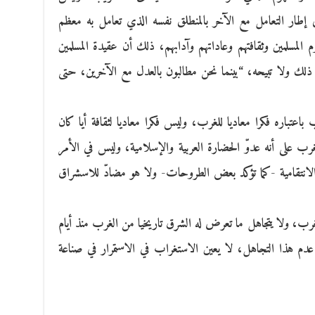
ي إطار التعامل مع الآخر بالمنطلق نفسه الذي تعامل به معظم
وم المسلمين وثقافتهم وعاداتهم وآدابهم، ذلك أن عقيدة المسلمين
 ذلك ولا تبيحه، “بينما نحن مطالبون بالعدل مع الآخرين، حتى
 باعتباره فكرا معاديا للغرب، وليس فكرا معاديا لثقافة أيا كان
رب على أنه عدوّ الحضارة العربية والإسلامية، وليس في الأمر
الانتقامية -كما تؤكد بعض الطروحات- ولا هو مضادّ للاسشراق
لغرب، ولا يتجاهل ما تعرض له الشرق تاريخيا من الغرب منذ أيام
 عدم هذا التجاهل، لا يعين الاستغراب في الاستمرار في صناعة