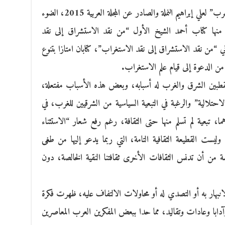
يسلط كتاب “الاستغراب: المنهج في فهمنا للغرب” لعلي إبراهيم النملة والصادر عن المجلة العربية 2015، الضوء
 منها كتاب أحمد الشيخ الأول “من نقد الاستشراق إلى نقد
 “من نقد الاستشراق إلى نقد الاستغراب”، كتابان امتازا بتنوع
من الدعوة إلى قيام علم الاستغراب.
لقطبين الشرق والغرب له أسبابه، وبعض هذه الأسباب مفتعلة،
الاحتلالية” والرغبة في التبعية السياسية من الشرقيين للغرب، في
ا، تبعية لم تسلم منها حتى الثقافة، رغم رفع شعار “الاستثناء
ليست القطيعة الثقافية التامة، التي ربما يدعو إليها من طغى
ة من أن تدنس الثقافات الأخرى ثقافتنا النقية الخالصة، دون
بهار به أو التصدي له أو محاولات الالتفاف عليه، ظهرت فكرة
آدابا وعادات وتقاليد، مما حدا ببعض المفكرين العرب المعاصرين