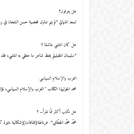
هل يعرفون؟
لسعد المنهالي *لم يتم تناول شخصية حسن الشحاذ في 
هل كان المتنبي عاشقا ؟
*سليمان الخليليلم يحظ شاعر ما حظي به المتنبي، فقد
الغرب والإسلام السياسي
محمد الخوليهذا الكتاب " الغرب والإسلام السياسي، لمؤل
هل نكتب أكثر ممّا نقرأ.. ؟
محمّد محمّد الخطّابي*- غرناطة(ثقافات)إشكالية مثيرة