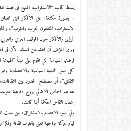
– بصورة مكثفة- على الأفكار التي انطلق
الاستغراب: المثقفون العرب والغرب”، والثاني
الرؤى والأفكار حول الموقف العربي والغربي 
ويرى المؤلف أن التشاحن السائد الآن في ا
فرضتها السياسة التي تقوم على مبدأ “الهيمنة 
كل صور التبعية السياسية والاقتصادية وغيرهم
الثقافي”، أو مصطلح الحدود بين الثقافات، و
عندهم الحماس الانتمائي بروح دفاعية متوجس
إغفال التماس الحكمة أينما كانت.
وفي ضوء الاهتمام بالاستشراق، من حيث الان
قيام حركة مواجهة تعنى بالغرب ثقافة وفكرا و