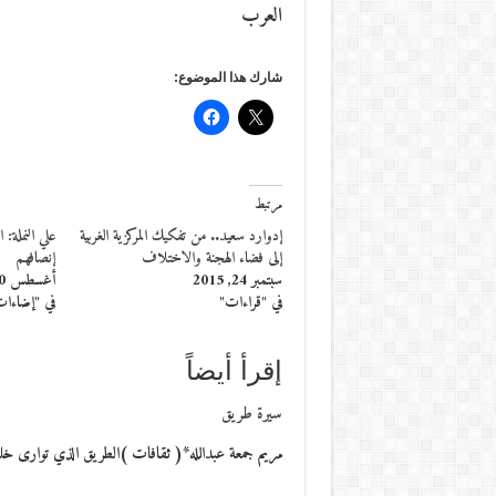
العرب
شارك هذا الموضوع:
مرتبط
إدوارد سعيد.. من تفكيك المركزية الغربية
علي النملة: 
إلى فضاء الهجنة والاختلاف
إنصافهم
سبتمبر 24, 2015
أغسطس 10, 2014
في "قراءات"
في "إضاءا
إقرأ أيضاً
سيرة طريق
مريم جمعة عبدالله*( ثقافات )الطريق الذي توارى خل