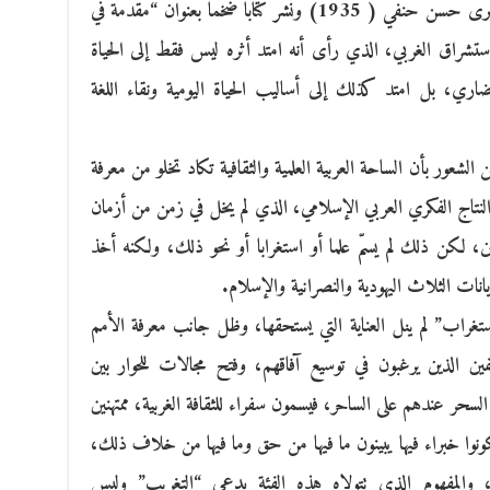
إلى أن يدعوا إلى قيام علم الاستغراب، إذ انبرى حسن حنفي ( 1935) ونشر كتابا ضخما بعنوان “مقدمة في
استشراق الغربي، الذي رأى أنه امتد أثره ليس فقط إلى الحياة
لحضاري، بل امتد كذلك إلى أساليب الحياة اليومية ونقاء اللغة
لشعور بأن الساحة العربية العلمية والثقافية تكاد تخلو من معرفة
النتاج الفكري العربي الإسلامي، الذي لم يخل في زمن من أزمان
ين، لكن ذلك لم يسمّ علما أو استغرابا أو نحو ذلك، ولكنه أخذ
انات الثلاث اليهودية والنصرانية والإسلام.
استغراب” لم ينل العناية التي يستحقها، وظل جانب معرفة الأمم
ن الذين يرغبون في توسيع آفاقهم، وفتح مجالات للحوار بين
لسحر عندهم على الساحر، فيسمون سفراء للثقافة الغربية، ممتهنين
يكونوا خبراء فيها يبينون ما فيها من حق وما فيها من خلاف ذلك،
 والمفهوم الذي تتولاه هذه الفئة يدعى “التغريب” وليس