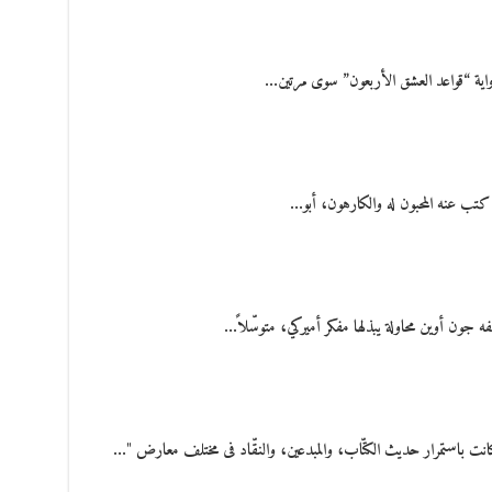
رواية “قواعد العشق الأربعون” سوى مرتين…
 كتب عنه المحبون له والكارهون، أبو…
فه جون أوين محاولة يبذلها مفكر أميركي، متوسّلاً…
 كانت باستمرار حديث الكتّاب، والمبدعين، والنقّاد فى مختلف معارض "…