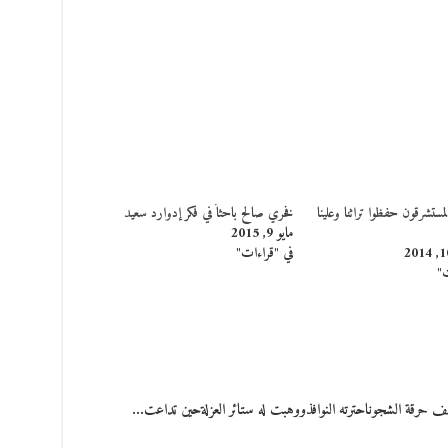
المستشرقون حفظوا تراثنا وعلينا
فخري صالح باحثاً في فكر إدوارد سعيد
مايو 9, 2015
في "قراءات"
ت"
ف حرقة الشجوناحترته النوافذووهبت له ستائر العزلةحين تداعت…