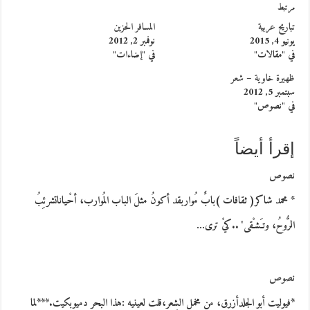
مرتبط
تباريح عربية
المسافر الحزين
يونيو 4, 2015
نوفمبر 2, 2012
في "مقالات"
في "إضاءات"
ظهيرة خاوية – شعر
سبتمبر 5, 2012
في "نصوص"
إقرأ أيضاً
نصوص
* محمد شاكر( ثقافات )بابٌ مُواربقد أكونُ مثلَ الباب المُوارب، أحْياناتشرئِبُ
الرُّوحُ، وتـَشـْقى' ..كيْ ترى…
نصوص
*فيوليت أبو الجلدأزرق، من مخمل الشِعر،قلت لعينيه :هذا البحر دميوبكيت.***لما