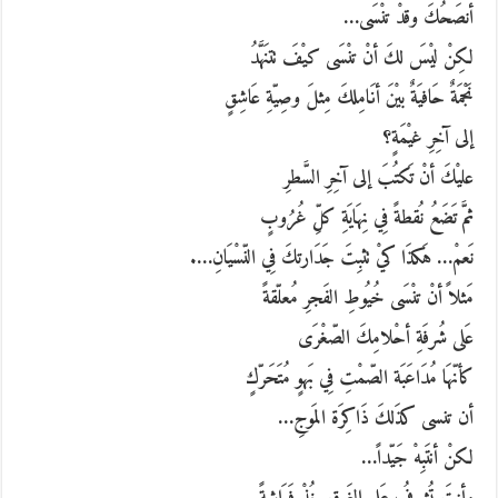
أنصَحُكَ وقدْ تنْسَى…
لكِنْ ليْسَ لكَ أنْ تنْسَى كيْفَ تتنَهَّدُ
نَجْمَةٌ حَافيَةٌ بيْنَ أنَامِلكَ مِثلَ وصِيّةِ عَاشِقٍ
إلى آخِرِ غيْمَةٍ؟
عليْكَ أنْ تَكتُبَ إلى آخِرِ السَّطرِ
ثمَّ تَضَعُ نُقطةً فِي نِهَايَةِ كلِّ غُرُوبٍ
نَعمْ… هَكذَا كيْ تثبِتَ جَدَارتكَ فِي النّسْيَانِ….
مَثلاً أنْ تنْسَى خُيُوطِ الفَجرِ مُعلّقةً
عَلى شُرفَةِ أحْلامِكَ الصّغْرَى
كأنّهَا مُدَاعَبَة الصّمْتِ فِي بَهوٍ مُتَحَرّكٍ
أن تنسى كذَلكَ ذَاكِرَة المَوجِ…
لكنْ أنتَبِهْ جَيّداً…