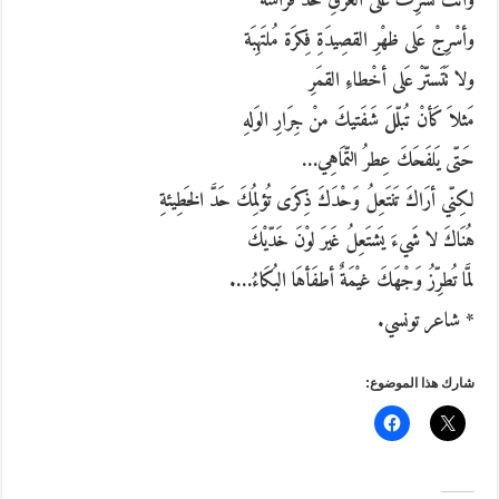
وأنتَ تُشرِفُ عَلى الغَرقِ خُذْ فَرَاشةً
وأسْرِجْ عَلى ظهْرِ القصِيدَةِ فِكرَة مُلتَهِبَة
ولا تَتَستّرْ عَلى أخْطاءِ القمَرِ
مَثلاَ كَأنْ تُبلّلَ شَفَتيكَ منْ جِرَارِ الوَلهِ
حَتّى يَلفَحَكَ عِطرُ التّمَاهِي…
لكِنّي أرَاكَ تَنتَعِلُ وَحْدَكَ ذِكرَى تُؤلِمُكَ حَدَّ الخَطِيئةِ
هُنَاكَ لا شَيءَ يَشتَعِلُ غَيرَ لوْنَ خَدّيْكَ
لمَّا تُطرِّزُ وَجْهَكَ غيْمَةٌ أطفَأهَا البُكَاءُ….
* شاعر تونسي.
شارك هذا الموضوع: