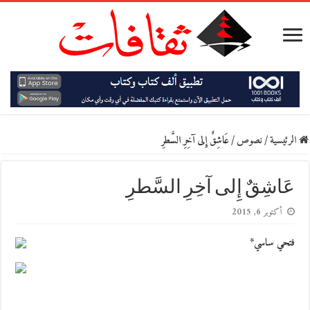
الرئيسية
/
نصوص
/
عَاشِقٌ إِلى آخِرِ السَّطرِ
عَاشِقٌ إِلى آخِرِ السَّطرِ
أكتوبر 6, 2015
فتحي ساسي*