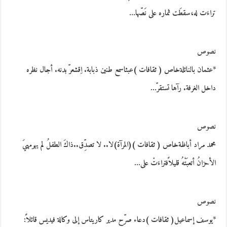
تراءَت له،سقطَت ثماره على نَصّها…
نصوص
*عثمان بالنائلةخاص ( ثقافات )عبثاسمع طنين ذبابة. اِقشعرّ بدنه. أجال نظره
داخل الغرفة. رآها تستقرّ…
نصوص
محمد مراد أباظةخاص ( ثقافات )(المرآة)لا.. لا تصدِّق..ذاكَ الطفلُ لم يهرمهيَ
الأحزانُ أتعبَتْهُ قليلاًفتراءَتْ على…
نصوص
*يوسف إسماعيل( ثقافات )دعاء صرّح مدير كاريتاس إلى وكالة فيديس قائلاً: