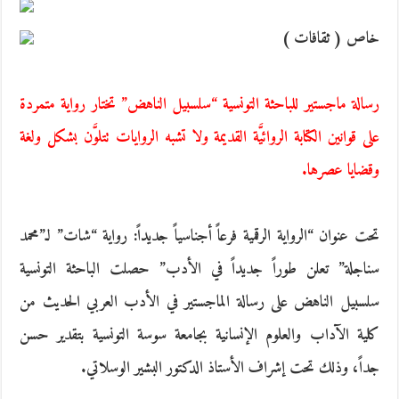
خاص ( ثقافات )
رسالة ماجستير للباحثة التونسية “سلسبيل الناهض” تختار رواية متمردة
على قوانين الكتابة الروائيَّة القديمة ولا تشبه الروايات تتلوَّن بشكل ولغة
وقضايا عصرها.
تحت عنوان “الرواية الرقمية فرعاً أجناسياً جديداً: رواية “شات” لـ”محمد
سناجلة” تعلن طوراً جديداً في الأدب” حصلت الباحثة التونسية
سلسبيل الناهض على رسالة الماجستير في الأدب العربي الحديث من
كلية الآداب والعلوم الإنسانية بجامعة سوسة التونسية بتقدير حسن
جداً، وذلك تحت إشراف الأستاذ الدكتور البشير الوسلاتي.