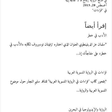
في مديح الرواية’ إنتاج ما لا حاجة إليه
أغسطس 28, 2015
في "قراءات"
إقرأ أيضاً
الأدب في خطر
*سلمان عز الدينينطوي العنوان الذي اختاره تزفيتان تودوروف لكتابه «الأدب في
خطر» على مفاجأة، إذ…
قراءات في الرواية النسوية العربية
*يتمحور كتاب "قراءات في الرواية النسوية العربية" للناقد سليم النجار حول موضوع
النسوية العربية والرواية…
الرواية والإيديولوجيا في البحرين