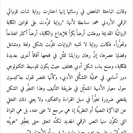
وقالت الباحثة الناهض في رسالتها إنها اختارت رواية شات للروائي
الرقمي الأردني محمد سناجلة لأنها: “رواية تمرَّدت على قوانين الكتابة
الروائيَّة القديمة ووطئت أرضاً بكراً للإبداع والكتابة، أرضاً أكثر انفتاحاً
وتحرُّراً، فكانت رواية لا تشبه الروايات تلوَّنت بشكل ولغة ومشاغل
وقضايا عصرها، إنَّ رهان روايتنا تمثَّل في فتحها آفاقاً أخرى جديدة
للكتابة، وصنع بناء؛ شكل أدبي مختلف حيث يكون للوسيط التكنولوجي
دور أساسي في عمليَّة التشكُّل الأدبي، وكأنَّها تنتصر لقول جاكبسون
حول معيار الأدبية المتمثِّل في طريقة التأليف وهذا التغيُّر في الشكل
يقتضي ضرورة تغيُّراً في سبل القراءة والتفكير، ولا يعني ذلك التخلي
عن الذاكرة النصيَّة أو النظريَّة إذ هي مرجع لا غنى عنه، بل هي النواة
التي تكوَّن منها النص الرقمي الجديد لكنَّه انعتق حتى يحقِّق “هويَّته
النصيَّة” – على حد تعبير جون ماري شيفر – أو الأجناسية”.