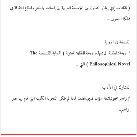
( ثقافات )في إطار التعاون بين المؤسسة العربية للدراسات والنشر وقطاع الثقافة في
مملكة البحرين…
الفلسفة في الرواية
* ترجمة: لطفية الدليميهذه ترجمة للمقالة المعنونة ( الرواية الفلسفية The
Philosophical Novel ) التي…
التشارك في الأدب
*إبراهيم صموئيلثمة سؤال قديم يتجدد: لماذا لم تتمكن التجربة الكتابية التي قام بها جبرا
إبراهيم…