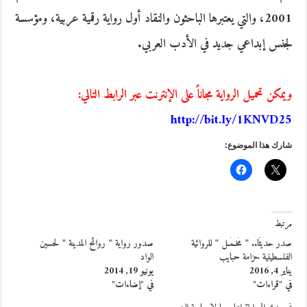
2001، والتي يعتبرها الباحثون والنقاد أول رواية رقمية عربية، ومؤسسة
لجنس إبداعي جديد في الأدب العربي.
ويمكن تحميل الرواية مجاناً على الإنترنت عبر الرابط التالي:
http://bit.ly/1KNVD25
شارك هذا الموضوع:
مرتبط
صدر حديثًا.. ” مُخـمَـل ” للروائية
صدور رواية ” روائح المدينة ” لحسين
الفلسطينية حزامة حبايب
الواد
يناير 4, 2016
يونيو 19, 2014
في "قراءات"
في "إضاءات"