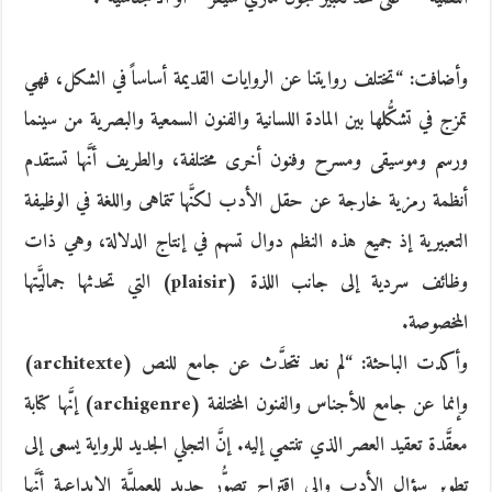
وأضافت: “تختلف روايتنا عن الروايات القديمة أساساً في الشكل، فهي
تمزج في تشكُّلها بين المادة اللسانية والفنون السمعية والبصرية من سينما
ورسم وموسيقى ومسرح وفنون أخرى مختلفة، والطريف أنَّها تستقدم
أنظمة رمزية خارجة عن حقل الأدب لكنَّها تتماهى واللغة في الوظيفة
التعبيرية إذ جميع هذه النظم دوال تسهم في إنتاج الدلالة، وهي ذات
وظائف سردية إلى جانب اللذة (plaisir) التي تحدثها جماليَّتها
المخصوصة.
وأكدت الباحثة: “لم نعد نتحدَّث عن جامع للنص (architexte)
وإنما عن جامع للأجناس والفنون المختلفة (archigenre) إنَّها كتابة
معقَّدة تعقيد العصر الذي تنتمي إليه. إنَّ التجلي الجديد للرواية يسعى إلى
تطوير سؤال الأدب وإلى اقتراح تصوُّر جديد للعمليَّة الإبداعية أنَّها