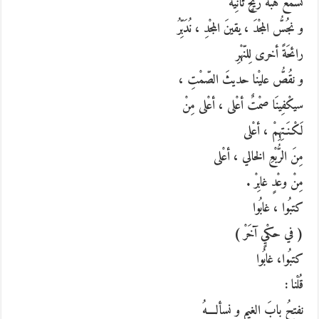
نسْمَعُ هَبّةَ ريحٍ ثانِيَةً
و نجُسُّ المجْدَ ، يقينَ المجْدِ ، نُدَبِّرُ
رائحَةً أخرى لِلنّهْرِ
و نقُصُّ عليْنا حديثَ الصّمْتِ ،
سيكْفِينَا صمْتٌ أعْلى ، أعْلى مِنْ
لَكْـنَـتِهِمْ ، أعْلى
مِنَ الرُّبْعِ الخالي ، أعْلى
مِنْ وعْدٍ غابِرْ .
كتبُوا ، غابُوا
( في حكْيٍ آخَرْ )
كتبُوا، غابُوا
قُلْنا :
نفتحُ بابَ الغيم و نسألــــهُ