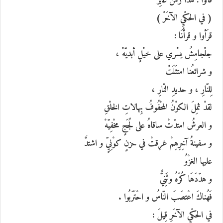
قالُوا : هذا زمنٌ عابِرْ
( في الحكْيِ الآخَرْ )
قرَأوا و قرأْنَا :
جلْجامِشُ يسْري على خيْلٍ أبديّهْ ،
و شرائعُنا امتثَلَتْ
لِلنّارِ ، و حديدِ النّارِ ،
لقدْ ثمِلَ الكوْنُ المحْفُوفُ بِهالاتِ الخلْقِ
و العرشُ امتدّتْ ساقاهُ على لُجَجٍ مخْفِيّهْ
و سفينةُ آخِرِهِمْ غرِقتْ في حزنٍ كوْنِيٍّ و اشتدَّ
عليها الغزْوُ
و هدّدَهَا كُرْهُ وثَنِيٌّ
فَهُناكَ اعْتصَبَ النّاسُ و احْتَرَبُوا .
في الحكْيِ الآخَرِ قِيلَ :