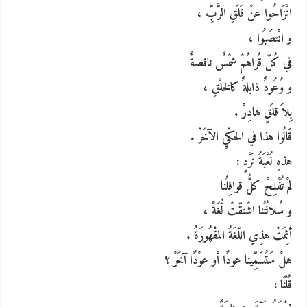
انْزَاحُوا عنْ قَلَقِ الرَّبِّ ،
و انْتصَبُوا ،
في كُلّ قُراهُمْ شمْسٌ ناقصةٌ
و وُعُودٌ ذابلةٌ كالخلْقِ ،
بِلاَ قلَقٍ هادِرْ .
قَالُوا هذا في الحكْيِ الآخَرْ .
هذهِ لُعْبَةُ نَرْدٍ :
لمْ تُفْلِحْ كلُّ قوافِلُنا
و سُلالُتُنا اشْتقّتْ لُّغَةً ،
أثِمَتْ هذِي اللّغَةُ المقْهُورَةُ .
هلْ سَتُسَمِّينا عودًا أو عوْدًا آخَرْ ؟
قُلْنَا :