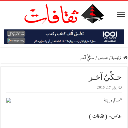
الرئيسية
/
نصوص
/
حـكْيٌ آخـر
حـكْيٌ آخـر
يوليو 17, 2015
*سـالم وريثـة
خاص- ( ثقافات )