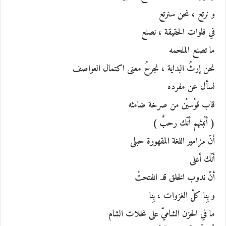
و نرتع ، نحن سنرتع
في فلوات الحقيقة ، نصنع
ما تصنع الملحمه
نحن إرثُ البداية ، نجرحُ معنى اكتمال العواصف
نسأل عن مفرده
قاب قوْسيْن من صرخة ضامئه
( أنْبئهم أنّك رحبٌ )
أنّ مزامير اللغة المقهورة حبلى
أنّك أعلى
أنّ ندوب الخلق قد انفتحتْ
و بِنا كلّ الغزوات ، بِنا
ما في الحزن الشاميّ على نخلات الشام