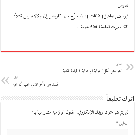
نصوص
*يوسف إسماعيل( ثقافات )دعاء صرّح مدير كاريتاس إلى وكالة فيديس قائلاً:
"لقد دمّرت العاصفة 500 خيمة…
السابق
“هوامش كحل” هواية ام غواية ؟ قراءة نقدية
التالي
الجسد هو الآخر الذي يجب أن نحبه
اترك تعليقاً
لن يتم نشر عنوان بريدك الإلكتروني.
الحقول الإلزامية مشار إليها بـ
*
التعليق
*