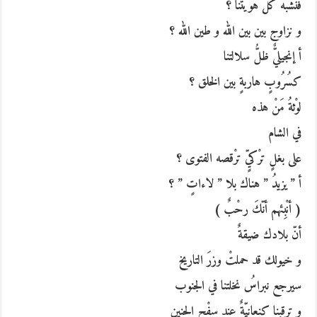
فنشبهَ كلّ هويّتنا ؟
و نزاوج بين بين الله و طين الله ؟
أ إنجيليٌّ ظلُّ سلالتنا
كسُرُوبٍ هاربةٍ بين الخلق ؟
لوْثةُ مَنْ هذه
في الشام
على بغلٍ ترْكيٍّ ترْقصه الفتوى ؟
أ ” يزيدُ ” هناك بلا ” لاءاتٍ ” ؟
( أنْبِئهم أنّكَ رحْبٌ )
أنّ بلادك ضيقةٌ
و خيولك قد حملتْ وزرَ التاريخ
سيرجع نبراسُ نخلتنا في الجنوب
و ترقبنا كنعانيّةٌ عند سفْح الحنين