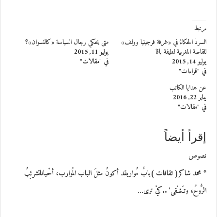
مرتبط
السردُ الحكَاءُ في «غرفة فرجينيا وولف»
متى يحكي رجال السياسة «كالنسوان»؟
للقاصة المغربية لطيفة باقا
يوليو 11, 2015
يوليو 14, 2015
في "مقالات"
في "قراءات"
عن هدايا الكاتب
يناير 22, 2016
في "مقالات"
إقرأ أيضاً
نصوص
* محمد شاكر( ثقافات )بابٌ مُواربقد أكونُ مثلَ الباب المُوارب، أحْياناتشرئِبُ
الرُّوحُ، وتـَشـْقى' ..كيْ ترى…