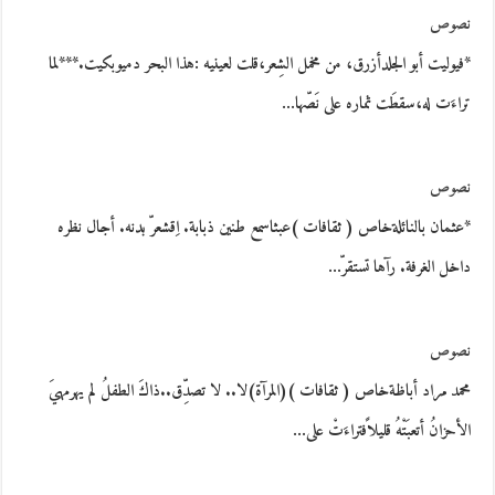
نصوص
*فيوليت أبو الجلدأزرق، من مخمل الشِعر،قلت لعينيه :هذا البحر دميوبكيت.***لما
تراءَت له،سقطَت ثماره على نَصّها…
نصوص
*عثمان بالنائلةخاص ( ثقافات )عبثاسمع طنين ذبابة. اِقشعرّ بدنه. أجال نظره
داخل الغرفة. رآها تستقرّ…
نصوص
محمد مراد أباظةخاص ( ثقافات )(المرآة)لا.. لا تصدِّق..ذاكَ الطفلُ لم يهرمهيَ
الأحزانُ أتعبَتْهُ قليلاًفتراءَتْ على…