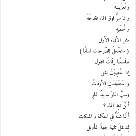
و نُعرّيـــه
و لنا سرٌّ فوق الماء نقدحُهُ
و نُسمّيهِ
مثل الأنباء الأولى
( سنجْعلُ للصّرخات لسانًا )
طلْسمُنا رفّاتُ القول
إذا خُصِيَتْ لغتي
و اسْتعْجَمَتِ الأوقاتُ
وسبَّ النارَ حديدُ النارِ
أ لَنْ نعِدَ الماء ؟
أ لَنا شبَهٌ في الحكمة و الملكات
لِندخلَ ثانية جهةَ التأويل