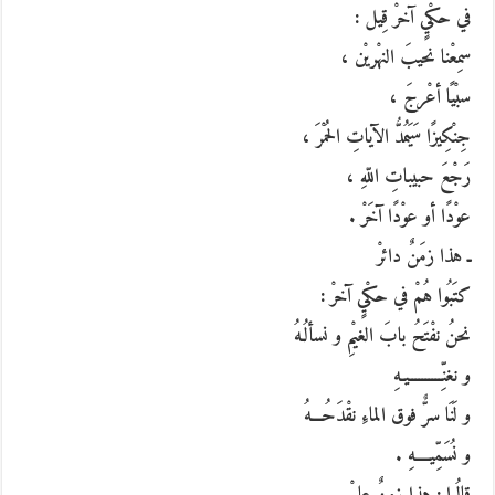
في حكْيٍ آخرْ قِيل :
سمِعْنا نحيبَ النهْريْن ،
سبْيًا أعْرجَ ،
جِنْكِيزًا سَيَمُدُّ الآياتِ الحُمْرَ ،
رَجْعَ حبيباتِ اللّهِ ،
عوْدًا أو عوْدًا آخَرْ .
ـ هذا زمَنٌ دائرْ
كتَبُوا هُمْ في حكْيٍ آخرْ :
نحنُ نفْتَحُ بابَ الغيْمِ و نسألُـهُ
و نغنِّــــــــــيـهِ
و لَنَا سرٌّ فوق الماءِ نقْدَحُـــهُ
و نُسَمِّيــــهِ .