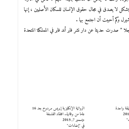
ة بشكل لا يصدق في مجال حقوق الإنسان للسكان الأصليين ، إنها
شيرل وكم أحببت أن اجتمع بها .
ا ” صدرت حديثا عن دار نشر فابر أند فابر في المملكة المتحدة
يقة واحدة
الروائية الإنكليزية إيريس مردوخ بعد 16
عاما من وفاتها.. افتقاد الفلسفة
"
ديسمبر 7, 2015
في "إضاءات"