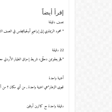
إقرأ أيضاً
نصف دقيقة
* محمود الريماوي إلى إبراهيم أولحيانيجلس في الصف ا
22 دقيقة
*فجر يعقوبمن «حلّل» شريط إحراق الطيار الأردني م
أغنية واحدة
نجوى الزهار*هي اغنية واحدة , من أي مكان ؟ من 
دقيقة واحدة مع كاثرين أوفلين