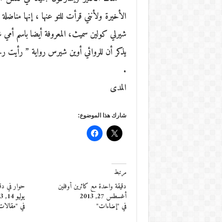
الأخيرة ولأنني قرأت للتو عنها ، إنها مناضل
شيرلي كولين سميث، المعروفة أيضا باسم أمي 
يذكر أن للروائي أوين شيرس رواية ” رأيت رجل
.
المدى
شارك هذا الموضوع:
مرتبط
دقيقة واحدة مع كاثرين أوفلين
حوار في دق
أغسطس 27, 2013
يوليو 14, 2013
في "إضاءات"
في "مقالات