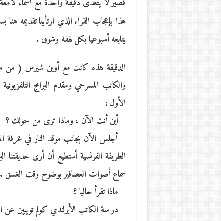
قصير لا يتعدى دقيقة واحدة مع أسماء لامع
هذا بإعجاب القراء الذي ارتأينا تقديمه هنا ب
يتابعه أسبوعيا بكل لهفة وشوق .
والكاتب المسرحي ومقدم البرامج التلفزيونية
الأول :
– أين أنت الآن ، وماذا ترى من حولك ؟
– أجلس الآن بجانب موقد النار في غرفة المعي
الطريقة الفرنسية أستطيع أن أرى حديقتنا البري
سماع أصوات العصافير بوضوح وقت الغسق .
– ماذا تقرأ حاليا ؟
– دراسة الكاتب الأيرلندي كولم تويبين عن ا