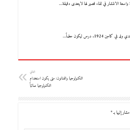
 واسعة الانتشار في لقاء قصير لها لايتعدى دقيقة…
1924. درس ليكون معلماً…
التالي
التكنولوجيا والفنانون: متى يكون استخدام
التكنولوجيا صائباً
مشار إليها بـ
*