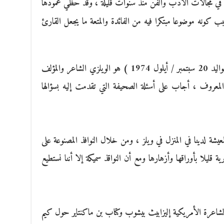
ة في مجالات الأدب والفن منذ سنوات قليلة ، وقد حظي عمودها
سبب كونه موضوعا مبتكرا فيه من الفائدة والمتعة ما يجعل القارئ
الدقيقة هذه كانت مع أوين شيرس ( من مواليد 20 سبتمبر / أيلول 1974 ) هو الويلزي الشاعر والمؤلف
 المعروف ، أجاب على أسئلة الصحيفة التي تقدمت إليه بسؤالها
شة لدينا في المنزل في ويلز ، ومن خلال النوافذ المصنوعة على
ة قليلا بأوراقها وأزهارها ومع أن النواقذ سميكة إلا أننا نستطيع
لشاعرة الأمريكية إليزابيث بيشوب وكتاب بن ماكنتاير حول كيم