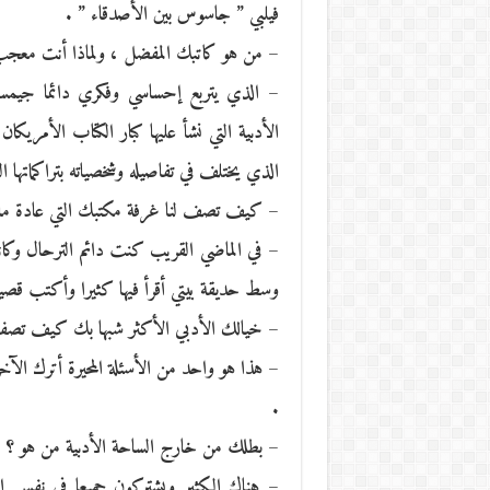
فيلبي ” جاسوس بين الأصدقاء ” .
– من هو كاتبك المفضل ، ولماذا أنت معجب
– الذي يتربع إحساسي وفكري دائما جيمس 
الأدبية التي نشأ عليها كبار الكتاب الأمريكا
الذي يختلف في تفاصيله وشخصياته بتراكماتها ا
– كيف تصف لنا غرفة مكتبك التي عادة ما تم
– في الماضي القريب كنت دائم الترحال وكانت
وسط حديقة بيتي أقرأ فيها كثيرا وأكتب قصيدة
– خيالك الأدبي الأكثر شبها بك كيف تصفه
– هذا هو واحد من الأسئلة المحيرة أترك الآخ
.
– بطلك من خارج الساحة الأدبية من هو ؟
– هناك الكثير ويشتركون جميعا في نفس ا