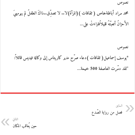
نصوص
محمد مراد أباظةخاص ( ثقافات )(المرآة)لا.. لا تصدِّق..ذاكَ الطفلُ لم يهرمهيَ
الأحزانُ أتعبَتْهُ قليلاًفتراءَتْ على…
نصوص
*يوسف إسماعيل( ثقافات )دعاء صرّح مدير كاريتاس إلى وكالة فيديس قائلاً:
"لقد دمّرت العاصفة 500 خيمة…
السابق
فصل من رواية الصّدع
التالي
حين يُعاقب المكان