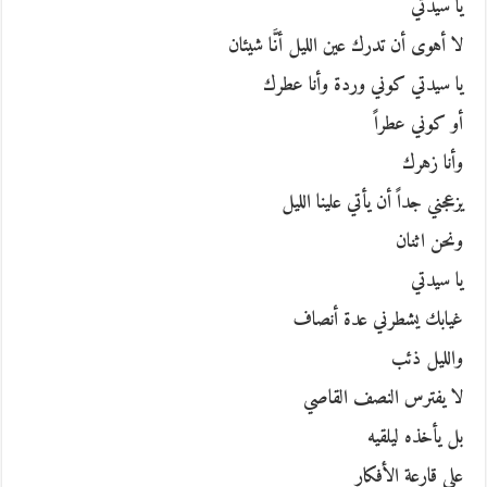
يا سيدتي
لا أهوى أن تدرك عين الليل أنَّا شيئان
يا سيدتي كوني وردة وأنا عطرك
أو كوني عطراً
وأنا زهرك
يزعجني جداً أن يأتي علينا الليل
ونحن اثنان
يا سيدتي
غيابك يشطرني عدة أنصاف
والليل ذئب
لا يفترس النصف القاصي
بل يأخذه ليلقيه
على قارعة الأفكار