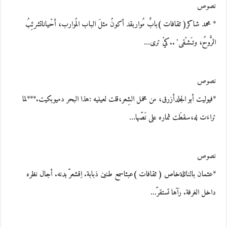
نصوص
* محمد شاكر( ثقافات )بابٌ مُواربقد أكونُ مثلَ الباب المُوارب، أحْياناتشرئِبُ
الرُّوحُ، وتـَشـْقى' ..كيْ ترى…
نصوص
*فيوليت أبو الجلدأزرق، من مخمل الشِعر،قلت لعينيه :هذا البحر دميوبكيت.***لما
تراءَت له،سقطَت ثماره على نَصّها…
نصوص
*عثمان بالنائلةخاص ( ثقافات )عبثاسمع طنين ذبابة. اِقشعرّ بدنه. أجال نظره
داخل الغرفة. رآها تستقرّ…