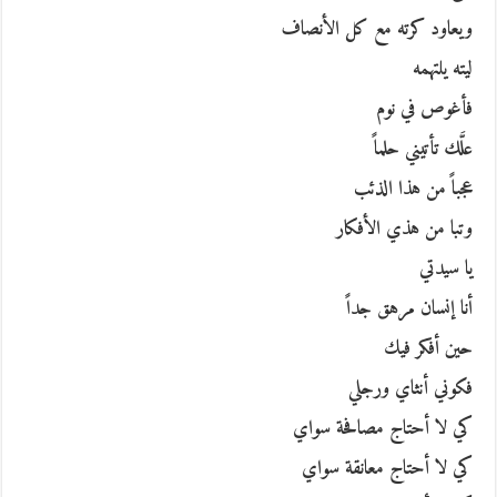
ويعاود كرته مع كل الأنصاف
ليته يلتهمه
فأغوص في نوم
علَّك تأتيني حلماً
عجباً من هذا الذئب
وتبا من هذي الأفكار
يا سيدتي
أنا إنسان مرهق جداً
حين أفكر فيك
فكوني أنثاي ورجلي
كي لا أحتاج مصافحة سواي
كي لا أحتاج معانقة سواي