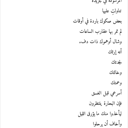
المرسومة في جريدة
تناولتِ عليها
بعض صكوك باردة في أوقات
لم تمر بها عقارب الساعات
وشال أوهموك ذات دفء
أنه إرثك
لجدتك
وخالتك
وعمتك
أسرعي قبل الغسق
فإن البحارة ينتظرون
ليأخذوا منك ما يؤرق الليل
وأخاف أن يرحلوا