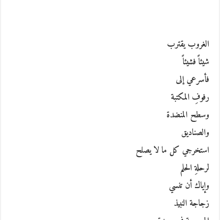
الغروب يقترب
شيئاً فشيئاً
فأسرعي إلى
رفوفِ المكتبة
وسطح المنضدة
والصناديق
استخرجي كل ما لا يصلح
لرحلةِ الحلم
وإياك أن تنسي
زجاجة النبيذ