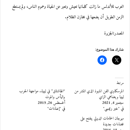
العرب للأندلس ما زالت كلماتها تعيش وتعبر عن الحياة وهموم الناس، ولم يستطع
الزمن الطويل أن يضعها في مخازن الظلام.
المصدر:الجزيرة
شارك هذا الموضوع:
مرتبط
المرسكاوي الفن المنبوذ الذي انتشر من
“الهاشتاق” في ليبيا.. مواجهة الحرب
ليبيا ويضاهي الراي
واليأس والموت
سبتمبر 4, 2021
أغسطس 26, 2015
في "خبر رئيسي"
في "إضاءات"
مهرجان الحمامات الدولي ينفتح على
فضاءات جديدة