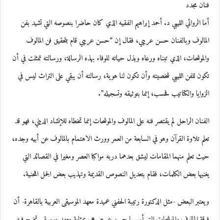
فنان مجدد
أما الروائي الليبي د. أحمد إبراهيم الفقيه الذي كان حاضرا بنصوصه التي تشيد بفن
المالوف وبالفنان حسن عريبي، فقال إن “حسن عريبي قام بتحقيق فن المالوف
والموشحات، الذي تبناه ورعاه وبذل حياته للوفاء بهذه الرسالة، ورسالته تمثلت في أن
تكون للفن الليبي شخصيته وأن تكون لنا هوية، رسالته أن يبقي على التراث ليس في
الزوايا والكتاتيب فحسب، إنما بتوثيقه وتسجيله”.
الفنان الراحل لم يقتصر فنه على المالوف والموشحات إنما تخطاه للإنشاد الديني، فهو قد
تعلم تلاوة القرآن وهو في السابعة من العمر وورث الاهتمام بالمالوف عن أبيه وجده،
حيث تعلم منهما المقامات ليشق بعدهما دربه مواكبا العصر ومغيرا في القصائد التي
يغنيها بعض الكلمات، فقام بتعديل النصوص القديمة وتهذيب بعض الجمل اللحنية.
ويعتبر البعض -مثل الدكتورة رتيبة الحفني عميدة معهد الموسيقى العربية بالقاهرة- أن
فرقة المالوف والموشحات التي أسسها حسن عريبي هي بمثابة معهد موسيقي تخرج فيه