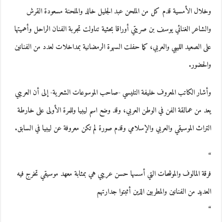
وخلال الأمسية قدم كل من الملحن عبد الجليل خالد والملحنة مسعودة القرش
والشاعر الغنائي يوسف بن صريتي أوراقا بحثية تناولت تجربة الفنان الراحل وأهميتها
على الصعيد الليبي والعربي، كما حفلت السهرة الرمضانية بمداخلات لعدد من الفنانين
والحضور.
وأشار الكاتب المعروف خليفة التليسي -صاحب الموسوعات الشعرية- إلى أن العريبي
يعد من عمالقة الفن في الوطن العربي، وقد وضع اسم ليبيا وللمرة الأولى على خارطة
التراث الموسيقي والعربي والإسلامي وقدم صورة لم تكن معروفة عن ليبيا في السابق.
“
فرقة المالوف والموشحات التي أسسها حسن عريبي هي بمثابة معهد موسيقي تخرج فيه
العديد من الفنانين والمطربين الذين أثبتوا جدارتهم
“