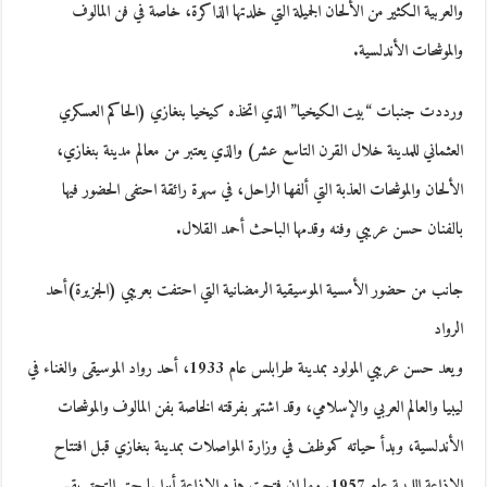
والعربية الكثير من الألحان الجميلة التي خلدتها الذاكرة، خاصة في فن المالوف
والموشحات الأندلسية.
ورددت جنبات “بيت الكيخيا” الذي اتخذه كيخيا بنغازي (الحاكم العسكري
العثماني للمدينة خلال القرن التاسع عشر) والذي يعتبر من معالم مدينة بنغازي،
الألحان والموشحات العذبة التي ألفها الراحل، في سهرة رائقة احتفى الحضور فيها
بالفنان حسن عريبي وفنه وقدمها الباحث أحمد القلال.
جانب من حضور الأمسية الموسيقية الرمضانية التي احتفت بعريبي (الجزيرة)أحد
الرواد
ويعد حسن عريبي المولود بمدينة طرابلس عام 1933، أحد رواد الموسيقى والغناء في
ليبيا والعالم العربي والإسلامي، وقد اشتهر بفرقته الخاصة بفن المالوف والموشحات
الأندلسية، وبدأ حياته كموظف في وزارة المواصلات بمدينة بنغازي قبل افتتاح
الإذاعة الليبية عام 1957. وما إن فتحت هذه الإذاعة أبوابها حتى التحق بقسم