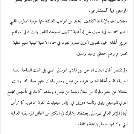
الموسيقى فيها كمستشار فني.
وخلال عمله بالإذاعة اكتشف العديد من المواهب الغنائية منها موهبة المطرب الليبي
الشهير محمد صدقي، حيث لحن له أغنية “كيف نوصفك للناس وانت غالي”. وقدم
عريبي ألحانه الجميلة لمطربين آخرين صاروا نجوما في سماء الأغنية الليبية منهم عطية
محسن وإبراهيم حفظي وسيد بومدين.
ولم تقتصر ألحان الفنان الراحل على المشهد الموسيقي الليبي بل شملت الساحة الفنية
العربية، فقدم ألحانا لفنانين عرب من تونس ومصر ولبنان بينهم سعاد محمد وهدى
سلطان من مصر ونازك من لبنان ونعمة من تونس، وساهم كذلك في تأسيس المجمع
العربي للموسيقى وتولى رئاسته دورتين في أوائل سبعينيات القرن الماضي، كما ترأس
أيضا المؤتمر العالمي للموسيقى بطشقند وشارك في الكثير من المحافل الموسيقية العالمية
التي ترك فيها بصمة إبداعية واضحة.