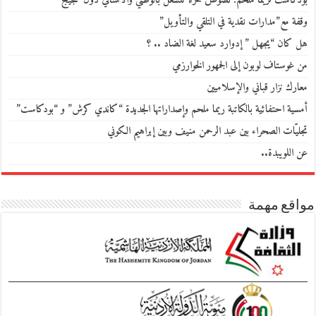
بودكاست لريما ملحم: نصوص حرّة تنشغل بالوطني والانساني دون ضجيج
وقفة مع”مدارات نقدية في التلقي والتأويل”
هل كان “يجهل ” إدوارد سعيد لغة الضاد .. ؟
من غوستاف لوبون إلى الجمهور الخوارزمي
معارك نزار قباني والإسلاميين
أمسية احتفائية بالكاتبة ريما ملحم وإصداراتها الجديدة “كاندي كرش” و “بودكاست”
تجليّات الصحراء بين عبد الرحمن منيف وبين إبراهيم الكوني
عن اللويبدة..
مواقع مهمة