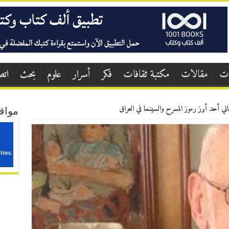
ات
مقالات
مكتبة ثقافات
فكر
أسرار
علوم
بحث
اتص
اني أحد أبرز رموز المسرح والسينما في العراق
مواق