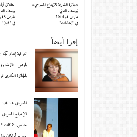
«جائزة الشارقة للإبداع المسرحي»
ليوسف العاني
يوسف العان
مارس 4, 2014
مارس 18, 2014
في "إضاءات"
في "فنون"
إقرأ أيضاً
العراقية إنعام كجه 
باريس - فازت رواية
بالجائزة الكبرى للر
المسرحي عبدالمجيد
الإخراج المسرحي
خاص- ثقافات * عب
مسرح أرلكان بالم