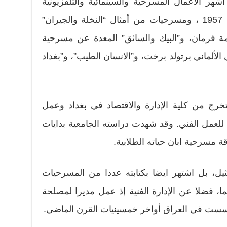
هر الأعمال المسرحية والسينمائية والتلفزيونية
العراقية، كفيلم “سعيد افندي” عام 1957 ، ومسرحيات من أمثال “النخلة والجيران”
عمة فرمان، و”البيك والسائق” المعدة عن مسرحية
 الألماني برتولد برخت، و”الانسان الطيب”، و”بغداد
العاني في بغداد عام 1927 وتخرج من كلية الإدارة والاقتصاد في بغداد وعمل
يا للعمل الفني. وقد شهدت دراسته الجامعية بدايات
ة مسرحية ابان حياته الطلابية.
يل، بل اشتهر ايضا بكتابته عددا من المسرحيات
ما، فضلا عن الإدارة الفنية إذ عمل مديرا لمصلحة
أسست في العراق أواخر خمسينيات القرن الماضي.