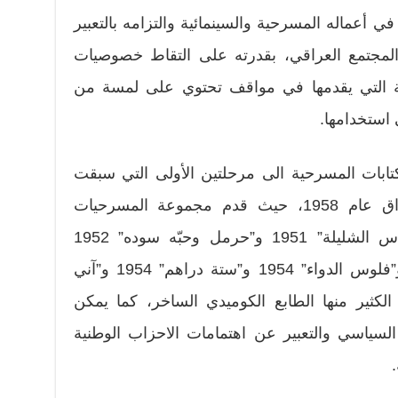
ي أعماله المسرحية والسينمائية والتزامه بالتعبير
مجتمع العراقي، بقدرته على التقاط خصوصيات
بية التي يقدمها في مواقف تحتوي على لمسة من
 استخدامها.
تابات المسرحية الى مرحلتين الأولى التي سبقت
الاطاحة بالنظام الملكي في العراق عام 1958، حيث قدم مجموعة المسرحيات
الاجتماعية القصيرة من أمثال “رأس الشليلة” 1951 و”حرمل وحبّه سوده” 1952
“أكبادنا” 1953و”تؤمر بيك” 1953 و”فلوس الدواء” 1954 و”ستة دراهم” 1954 و”آني
1، وغلب على الكثير منها الطابع الكوميدي الساخر، كما يمكن
ياسي والتعبير عن اهتمامات الاحزاب الوطنية
.