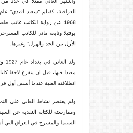
واشتهر العاني ممثلا في عدد من أش
1968 عن رواية الكاتب غائب ط
بونتيلا وتابعه ماتي للكاتب المسرحي
الأزل بين الجد والهزل” وغيرها.
ولد 
معيدا فيها، قبل ان يتفرغ لاحقا كل
انطلاقته الفنية عندما أسس أول فرق
ولم يقتصر نشاط العاني على التمث
وممارسته للكتابة النقدية عن السين
السينما والمسرح في العراق التي 