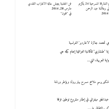
إنطلاق أيام الشارقة المسرحية 24 بتكريم
فن الخشبة يعيش حالة الاغتراب النقدي
ي وعائشة عبد الرحمن
مارس 28, 2014
في "فنون"
جي تحصد جائزة 'لاغاردير' الفرنسية
 "طشاري" للكاتبة العراقية إنعام كجه جي
واية العربية، التي…
 شكير يرسم ملامح مسرح بيتر بروك ويؤطر ورشة
دالحق ميفراني في إطار مشروع توطين فرقة
ركب الثقافي بني…