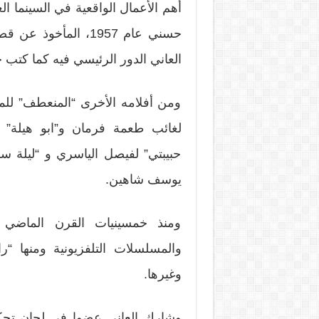
أهم الأعمال الواقعية في السينما ا
حسني عام 1957، الم
العاني الدور الرئيسي فيه كما كتب ح
ومن أفلامه الأخرى “المنعطف” ل
لغائب طعمة فرمان و”ابو هيلة” 
حبيبتي” لفيصل الياسري و “ليلة س
يوسف شاهين.
ومنذ خمسينيات القرن الماضي ك
والمسلسلات التلفزيونية ومنها “را
وغيرها.
وشارك العاني عضوا في لجان تحكيم