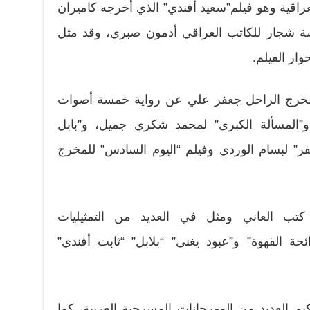
لعراقية وهو فيلم”سعيد أفندي” الذي أخرجه كاميران
أخوذ عن قصة شجار للكاتب العراقي أدمون صبري، وقد مثل
وار الفيلم.
لمخرج الراحل جعفر علي عن رواية خمسة أصوات
و”المسألة الكبرى” لمحمد شكري جميل، و”بابل
فر” لبسام الوردي وفيلم “اليوم السادس” للمخرج
تب العاني ومثل في العديد من التمثيليات
ئحة القهوة” و”عبود يغني” “بلابل” “ثابت أفندي”
 العديد من المهرجانات المسرحية العربية، كما