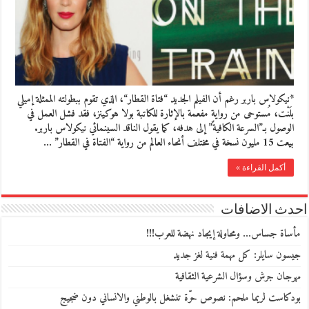
*نيكولاس باربر رغم أن الفيلم الجديد “فتاة القطار“، الذي تقوم ببطولته الممثلة إميلي
بلَنْت، مُستوحى من روايةٍ مفعمة بالإثارة للكاتبة بولا هوكينز، فقد فشل العمل في
الوصول بـ”السرعة الكافية” إلى هدفه، كما يقول الناقد السينمائي نيكولاس باربر.
بيعت 15 مليون نسخة في مختلف أنحاء العالم من رواية “الفتاة في القطار” …
أكمل القراءة »
احدث الاضافات
مأساة جساس… ومحاولة إيجاد نهضة للعرب!!!
جيسون سايلر: كل مهمة فنية لغز جديد
مهرجان جرش وسؤال الشرعية الثقافية
بودكاست لريما ملحم: نصوص حرّة تنشغل بالوطني والانساني دون ضجيج