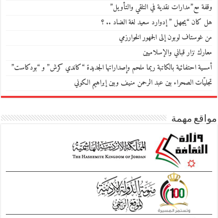
وقفة مع”مدارات نقدية في التلقي والتأويل”
هل كان “يجهل ” إدوارد سعيد لغة الضاد .. ؟
من غوستاف لوبون إلى الجمهور الخوارزمي
معارك نزار قباني والإسلاميين
أمسية احتفائية بالكاتبة ريما ملحم وإصداراتها الجديدة “كاندي كرش” و “بودكاست”
تجليّات الصحراء بين عبد الرحمن منيف وبين إبراهيم الكوني
مواقع مهمة