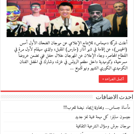
أعلنت شركة «ميماس» للإنتاج الإعلامي عن مهرجان الضحك الأول أمس
(الخميس)، عن إقامة في شهر أذار (مارس) المقبل، والذي سيقام لأول مرة في
القطاع المحاصر. وجاء الإعلان عن المهرجان خلال حفل فني تضمن عروضاً
مسرحية، وكوميدية داخل مطعم الروتس في غزة، وشارك في الحفل الفنان
الكوميدي الكوري الشهير ونهو تشونغ …
أكمل القراءة »
احدث الاضافات
مأساة جساس… ومحاولة إيجاد نهضة للعرب!!!
جيسون سايلر: كل مهمة فنية لغز جديد
مهرجان جرش وسؤال الشرعية الثقافية