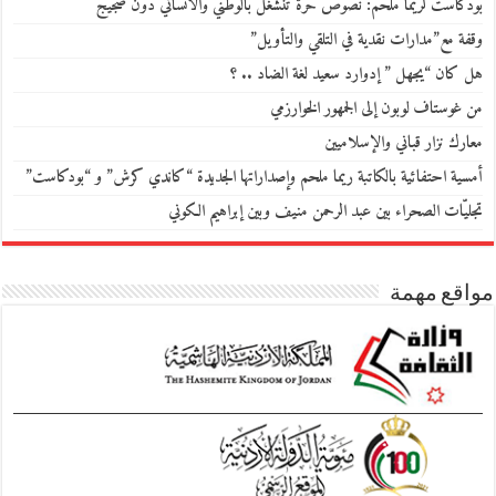
بودكاست لريما ملحم: نصوص حرّة تنشغل بالوطني والانساني دون ضجيج
وقفة مع”مدارات نقدية في التلقي والتأويل”
هل كان “يجهل ” إدوارد سعيد لغة الضاد .. ؟
من غوستاف لوبون إلى الجمهور الخوارزمي
معارك نزار قباني والإسلاميين
أمسية احتفائية بالكاتبة ريما ملحم وإصداراتها الجديدة “كاندي كرش” و “بودكاست”
تجليّات الصحراء بين عبد الرحمن منيف وبين إبراهيم الكوني
مواقع مهمة