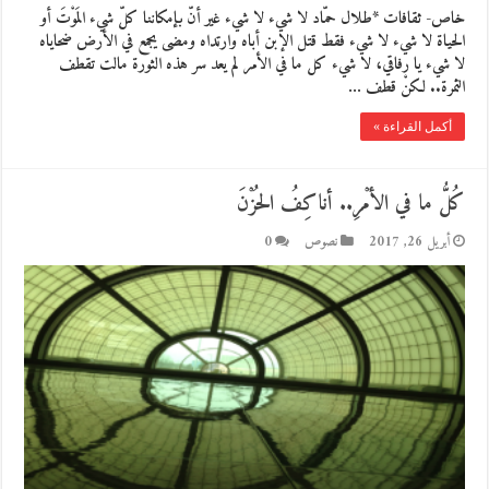
خاص- ثقافات *طلال حمّاد لا شيء لا شيء غير أنّ بإمكاننا كلّ شيء المَوْتَ أو
الحياة لا شيء لا شيء فقط قتل الإبن أباه وارتداه ومضى يجمع في الأرض ضحاياه
لا شيء يا رفاقي، لا شيء كل ما في الأمر لم يعد سر هذه الثورة مالت تقطف
الثمرة.. لكنْ قطف …
أكمل القراءة »
كُلُّ ما في الأمْرِ.. أناكِفُ الحُزْنَ
أبريل 26, 2017
نصوص
0