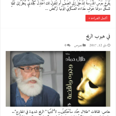
يَقْرَعَ جَرَسُ المَدْرَسة لِتَدْخُلَ إلى الصَفِّ أو لِتَقولَ لك اعْتَدِلْ كجُنْديٍّ يَنْظُرُ إلى نَمْلَةٍ
تتسلَّقُ دونَما خَوْفٍ حذاءَهُ العَسْكَريّ الدُنْيا تركَضُ …
أكمل القراءة »
في هبوب الريح
مايو 12, 2017
نصوص
0
خاص- ثقافات *طلال حمّاد سأعْتَكِفُ.. لأكْتُبَها ” الريح شديدة في الخارج”..