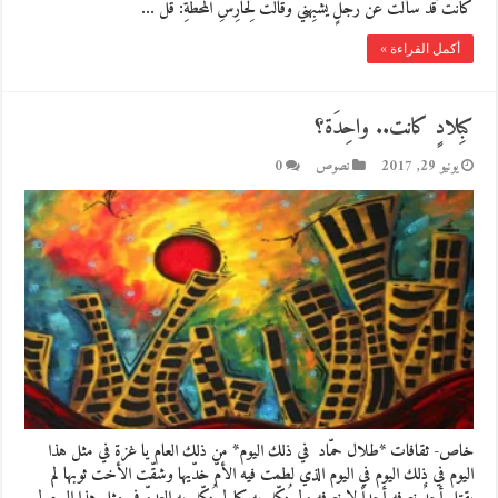
كانَتْ قدْ سَألَتْ عَنْ رَجُلٍ يُشْبِهُني وَقالَتْ لِحارِسِ المَحَطَّةِ: قُلْ …
أكمل القراءة »
كبِلادٍ كانت.. واحِدَة؟
يونيو 29, 2017
نصوص
0
خاص- ثقافات *طلال حمّاد في ذلك اليوم* من ذلك العام يا غزة في مثل هذا
اليوم في ذلك اليوم في اليوم الذي لطمت فيه الأمّ خدّيها وشقّت الأخت ثوبها لم