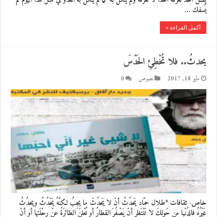
يقتل أحدٌ نعرفه أحداً لا نعرفه ولم يُنكّل به كما لم يُنكّل به العدوّ في مثل هذا اليوم لم
يُسفك …
أكمل القراءة »
يحدثُ.. فلا تُخْطِئِ الحَدْسَ
مايو 18, 2017
نصوص
0
خاص- ثقافات *طلال حمّاد يَحدُثُ أنْ لا يَحدُثَ ما يجِبُ لكنّهُ يَحْدُثُ ويحدُثُ
غَيْرُهُ فالدُنْيا من حَولِكَ لا تَنْتَظِر أنْ يَصْفُرَ القِطارُ أو تُعْلِنَ الطائِرَةُ عنْ رِحْلَتِها أو أنْ