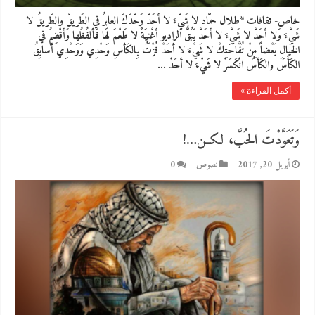
خاص- ثقافات *طلال حمّاد لا شَيْءَ لا أحَدْ وَحْدَكَ العابِرُ في الطَريقْ والطَريقُ لا
شَيْءَ وَلا أحَدْ لا شَيْءَ لا أحَدْ يَبُقُّ الراديو أغْنِيَةً لا طَعْمَ لها فَألفُظُها وَأقْضِمُ في
الخَيالِ بَعْضاً مِنْ تُفَّاحَتِكْ لا شَيْءَ لا أحَدْ فُزْتُ بِالكَأسِ وَحْدِي وَوَحْدِي أسابِقُ
الكَأْسَ والكَأسُ انْكَسَرْ لا شَيْءَ لا أحَدْ …
أكمل القراءة »
وَتَعَوَّدْتَ الحُبَّ، لكــن…!
أبريل 20, 2017
نصوص
0