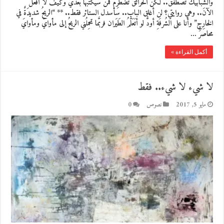
والشبابيك تصطفق.. لكنّ الحرائق تضطرِمُ فمن سيكتبها بعدي وكيف لا أفعل
الآنَ.. وهي روايتي؟ لن أغلق الباب.. سأسدل الستائر فقط.. ** “الريحُ شديدَةٌ في
الخارِجِ” وأنا على الشُرفَةِ أودُّ لو أتَعَلَّمُ الطَيَران فربَّما تحمِلُني الريحُ إلى مأوايَ ومأوايَ
محاصرٌ …
أكمل القراءة »
لا شيء لا شيء.. فقط
مايو 5, 2017
نصوص
0