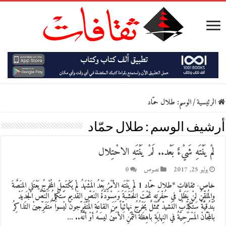
الرئيسية
/
الوسم:
طلال حمّاد
أرشيف الوسم :
طلال حمّاد
لمْ يَنْتَهِ شَيْءٌ بَعْد.. لَمْ يَنْتَهِ الاحْتِلال
يوليو 25, 2017
نصوص
0
خاص- ثقافات *طلال حمّاد 1 لمْ يَنْتَهِ الأمْرُ بَعْدُ المَشْهَدُ لمْ يَكْتَمِلْ المُخْرِجُ يَعْتَلي المِنَصَّةَ
والمُلقِّنُ لنْ يَظَلَّ في حُفْرَتِهِ تَحْتَ الخَشَبَة وَمِسْوَدَّةُ النَصِّ القَديمِ سَتُكْمِلُ النَصَّ الجَديدْ
بُنْدُقِيَّةٌ سَتُكَذِّبُ النَشيدْ مُمَثلٌ يَخْرُجُ نِهائِيّاً مِنَ القاعَة المُتَفَرِّجونَ ليْسوا مُتَفَرِّجينْ التَذاكِرُ
بالمَجّانْ المَسْرَحِيَّةُ في النِهايَةِ باهِظَةُ الثَمَنِ الأمينُ ليسَهُ أوْ أنًّهُ.. …