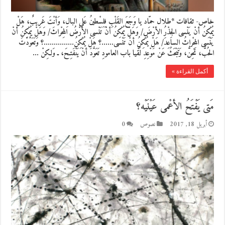
خاص- ثقافات *طلال حمّاد يا وَجَعَ القَلْبِ فِلِسْطينُ عَلى البالِ، وَأنْتَ غَريبٌ، هَلْ
يُمْكِنُ أنْ يَنْسى الجِذْرُ الأرْضَ/ وَهَلْ يُمْكِنُ أنْ تَنْسى الأرْضُ المِحْراثَ/ وَهَلْ يُمْكِنُ أنْ
يَنْسى المِحْراثُ الساعِدَ/ هَلْ يُمْكِنُ أنْ تَنْسى……؟ هَلْ يُمْكِنُ……………؟ وَتَعَوَّدْتَ
الحُبَّ، تَحِنُّ، وَتَبْحَثُ عَنْ مَوْعِدِ لُقْيا باب العامودِ تَعَوَّدَ أنْ يَنْفَتِحَ، ـ وَلكِنْ …
أكمل القراءة »
مَتى يَفْتَحُ الأعْمى عَيْنَيْه؟
أبريل 18, 2017
نصوص
0