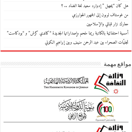
هل كان “يجهل ” إدوارد سعيد لغة الضاد .. ؟
من غوستاف لوبون إلى الجمهور الخوارزمي
معارك نزار قباني والإسلاميين
أمسية احتفائية بالكاتبة ريما ملحم وإصداراتها الجديدة “كاندي كرش” و “بودكاست”
تجليّات الصحراء بين عبد الرحمن منيف وبين إبراهيم الكوني
مواقع مهمة