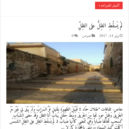
أكمل القراءة »
لمْ يَسقُطِ الظِلُّ على الظِلِّ
يوليو 14, 2017
نصوص
0
خاص- ثقافات *طلال حمّاد 1 قُبَيْلَ الظَهيرَةِ بِقَليلٍ فَرَّ السَرابُ وَلَمْ يَبْقَ لي غَيْرَ حَرِّ
الطَريقْ وَظِلِّ عودٍ نَجا مِنَ الحَريقْ وَسْطَ حَقْلٍ يَبابْ أنا الظِلُّ وَقَدْ مَضَى الشَبَابُ
كَسُحُبٍ تَخالُها ضَباباً وَهْيَ تَمْضي كأنَّها ضَبابُ 2 لمْ يَسقُطِ الظِلُّ على الظِلِّ الشَمْسُ
أكَلَتْ كَبِدَ السَماءِ وَرَمَتْني بالحِجارَةِ كيْ لا …