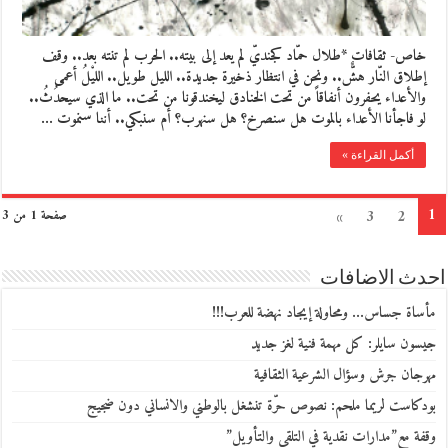
خاص- ثقافات *طلال حمّاد كجنديّ لم يعد إلى بيته.. الحرب لم تنته بعد.. وقف
إطلاق النّار هشٌّ.. ونحن في انتظار ذخيرة جديدة.. الليل طويل.. الليْلُ أعمى
والأعداء يحفرون أنفاقاً من تحت الخنادق ليخندقونا من تحت.. ما الذي سيحدُثُ..
لو فاجأنا الأعداء بالموت هل سنصرخ؟ هل سنهرب؟ أم سنبكي.. أننا سنموت …
أكمل القراءة »
1
»
3
2
صفحة 1 من 3
احدث الاضافات
مأساة جساس… ومحاولة إيجاد نهضة للعرب!!!
جيسون سايلر: كل مهمة فنية لغز جديد
مهرجان جرش وسؤال الشرعية الثقافية
بودكاست لريما ملحم: نصوص حرّة تنشغل بالوطني والانساني دون ضجيج
وقفة مع”مدارات نقدية في التلقي والتأويل”