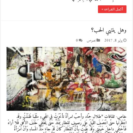
أكمل القراءة »
وهل ينتهي الحب؟
يوليو 8, 2017
نصوص
0
خاص- ثقافات *طلال حمّاد وأحبّ امرأةً تأخّرَتْ في المَجيءِ مِثْلَما ظَنَنْتُ وقَدِ
انْتَظَرْتُها حتّى انْتَصَفَ اللَيْلُ عَلى رَصيفٍ لِقِطارٍ يَمْتَدُّ حَتّى يَخْتَفي خَلْفَ الأُفُقِ فَلا أراهْ
فَأخْتَفي داخِلَ خَيْبَتي وَقَدْ عَلِمْتُ بِأنَّ القِطارَ كانَ قَدْ جاءَ مُنْذُ المَساءِ وَأنّ امْرَأةً