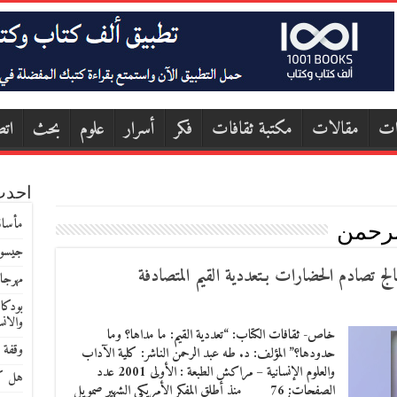
ات
مقالات
مكتبة ثقافات
فكر
أسرار
علوم
بحث
اتص
احدث
مأساة
الرحمن
جيسون
الج تصادم الحضارات بـتعددية القيم المتصادفة
مهرجا
بودكا
والان
خاص- ثقافات الكتاب: “تعددية القيم: ما مداها؟ وما
وقفة 
حدودها؟” المؤلف: د. طه عبد الرحمن الناشر: كلية الآداب
والعلوم الإنسانية – مراكش الطبعة : الأولى 2001 عدد
هل كا
الصفحات: 76 منذ أطلق المفكر الأمريكي الشهير صمويل