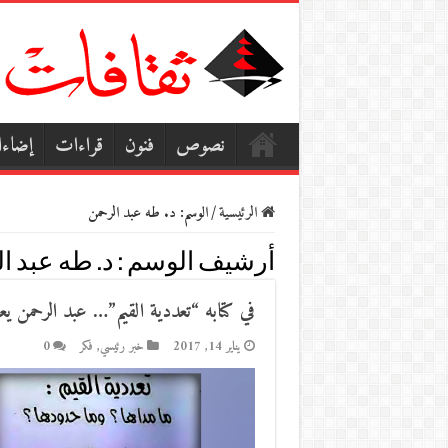
نصوص
فنون
قراءات
إضاء
الرئيسية
/
الوسم:
د. طه عبد الرحمن
أرشيف الوسم :
د. طه عبد 
في كتابه “تعددية القيم”… عبد الرحمن يع
يناير 14, 2017
خبر رئيسي
,
فكر
0