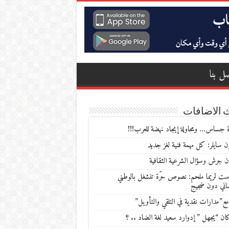
ل بنا
 الاضافات
 جساس… ومحاولة إيجاد نهضة للعرب!!!
 سايلر: كل مهمة فنية لغز جديد
ن جرش وسؤال الشرعية الثقافية
ست لريما ملحم: نصوص حرّة تنشغل بالوطني
ساني دون ضجيج
مع”مدارات نقدية في التلقي والتأويل”
ن “يجهل ” إدوارد سعيد لغة الضاد .. ؟