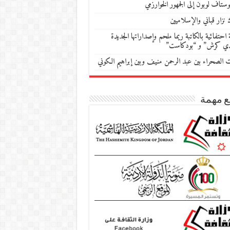
ستاف لوبون إلى الجمهور الخوارزمي
 نزار قباني والإسلاميين
احتفائية بالكاتبة ريما ملحم وإصداراتها الجديدة
دي كرش” و “بودكاست”
ات الصحراء بين عبد الرحمن منيف وبين إبراهيم الكوني
ع مهمة