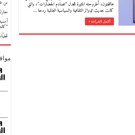
من غو
هانتجتون، أُطروحته المثيرة للجدل “تصادم الحضارات”، والتي
كانت حديث الدوائر الثقافية والسياسية العالمية ردحا …
معارك
أمسية 
أكمل القراءة »
“كان
تجليّ
مواق