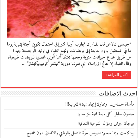
*جيمس غالاغر قال علماء إن تجارب أولية تشير إلى احتمال تكوين أجنة بشرية يوما
ما في المستقبل بدون حاجة إلى بويضات. ونجح العلماء في توليد فأر بصحة جيدة
عن طريق خداع حيوانات منوية وجعلها تعتقد أنها تُجري تخصيبا لبويضات طبيعية.
وقال العلماء إن نتائج الدراسة، التي نشرتها دورية “نيتشر كوميونيكيشنز” …
أكمل القراءة »
احدث الاضافات
مأساة جساس… ومحاولة إيجاد نهضة للعرب!!!
جيسون سايلر: كل مهمة فنية لغز جديد
مهرجان جرش وسؤال الشرعية الثقافية
بودكاست لريما ملحم: نصوص حرّة تنشغل بالوطني والانساني دون ضجيج