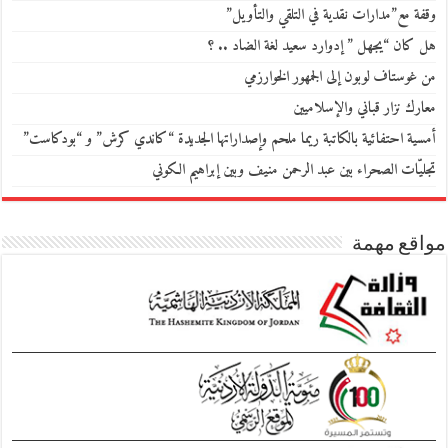
وقفة مع”مدارات نقدية في التلقي والتأويل”
هل كان “يجهل ” إدوارد سعيد لغة الضاد .. ؟
من غوستاف لوبون إلى الجمهور الخوارزمي
معارك نزار قباني والإسلاميين
أمسية احتفائية بالكاتبة ريما ملحم وإصداراتها الجديدة “كاندي كرش” و “بودكاست”
تجليّات الصحراء بين عبد الرحمن منيف وبين إبراهيم الكوني
مواقع مهمة