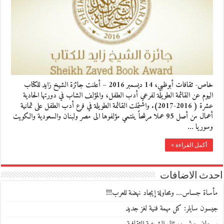
خاص- ثقافات أبوظبي، 14 ديسمبر 2016 – أعلنت جائزة الشيخ زايد للكتاب
اليوم عن القائمة الطويلة لفرعي أدب الطفل، والمؤلف الشاب في دورتها الحادية
عشرة ( 2016-2017). واشتملت القائمة الطويلة في فرع أدب الطفل على ثمانية
أعمال من أصل 95 عملا مرشحاً ينتمي مؤلفوها الى مصر ولبنان والسعودية والكويت
وسوريا …
أكمل القراءة »
احدث الاضافات
مأساة جساس… ومحاولة إيجاد نهضة للعرب!!!
جيسون سايلر: كل مهمة فنية لغز جديد