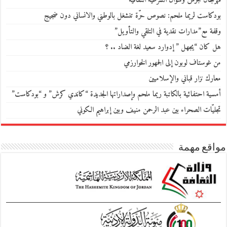
مهرجان جرش وسؤال الشرعية الثقافية
بودكاست لريما ملحم: نصوص حرّة تنشغل بالوطني والانساني دون ضجيج
وقفة مع”مدارات نقدية في التلقي والتأويل”
هل كان “يجهل ” إدوارد سعيد لغة الضاد .. ؟
من غوستاف لوبون إلى الجمهور الخوارزمي
معارك نزار قباني والإسلاميين
أمسية احتفائية بالكاتبة ريما ملحم وإصداراتها الجديدة “كاندي كرش” و “بودكاست”
تجليّات الصحراء بين عبد الرحمن منيف وبين إبراهيم الكوني
مواقع مهمة