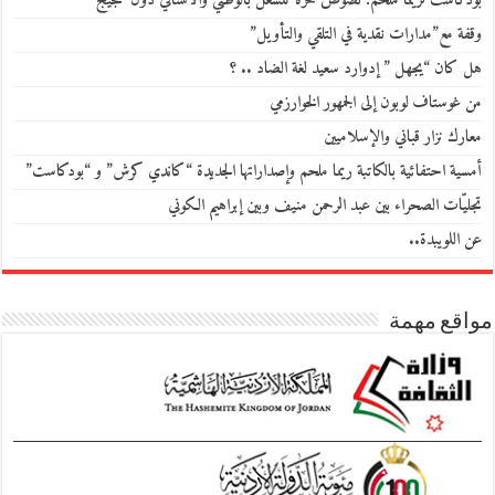
بودكاست لريما ملحم: نصوص حرّة تنشغل بالوطني والانساني دون ضجيج
وقفة مع”مدارات نقدية في التلقي والتأويل”
هل كان “يجهل ” إدوارد سعيد لغة الضاد .. ؟
من غوستاف لوبون إلى الجمهور الخوارزمي
معارك نزار قباني والإسلاميين
أمسية احتفائية بالكاتبة ريما ملحم وإصداراتها الجديدة “كاندي كرش” و “بودكاست”
تجليّات الصحراء بين عبد الرحمن منيف وبين إبراهيم الكوني
عن اللويبدة..
مواقع مهمة