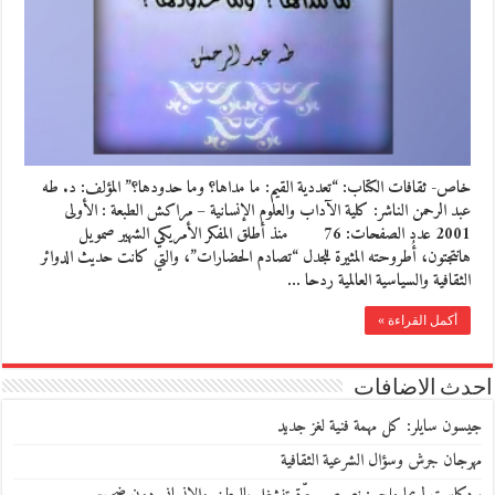
خاص- ثقافات الكتاب: “تعددية القيم: ما مداها؟ وما حدودها؟” المؤلف: د. طه
عبد الرحمن الناشر: كلية الآداب والعلوم الإنسانية – مراكش الطبعة : الأولى
2001 عدد الصفحات: 76 منذ أطلق المفكر الأمريكي الشهير صمويل
هانتجتون، أُطروحته المثيرة للجدل “تصادم الحضارات”، والتي كانت حديث الدوائر
الثقافية والسياسية العالمية ردحا …
أكمل القراءة »
احدث الاضافات
جيسون سايلر: كل مهمة فنية لغز جديد
مهرجان جرش وسؤال الشرعية الثقافية