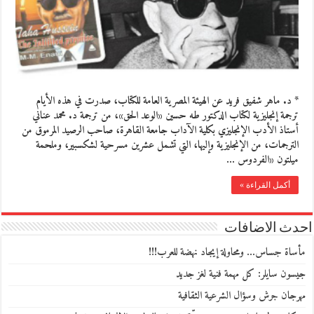
* د. ماهر شفيق فريد عن الهيئة المصرية العامة للكتاب، صدرت في هذه الأيام
ترجمة إنجليزية لكتاب الدكتور طه حسين «الوعد الحق»، من ترجمة د. محمد عناني
أستاذ الأدب الإنجليزي بكلية الآداب جامعة القاهرة، صاحب الرصيد المرموق من
الترجمات، من الإنجليزية وإليها، التي تشمل عشرين مسرحية لشكسبير، وملحمة
ميلتون «الفردوس …
أكمل القراءة »
احدث الاضافات
مأساة جساس… ومحاولة إيجاد نهضة للعرب!!!
جيسون سايلر: كل مهمة فنية لغز جديد
مهرجان جرش وسؤال الشرعية الثقافية