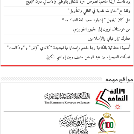
بودكاست لريما ملحم: نصوص حرّة تنشغل بالوطني والانساني دون ضجيج
وقفة مع”مدارات نقدية في التلقي والتأويل”
هل كان “يجهل ” إدوارد سعيد لغة الضاد .. ؟
من غوستاف لوبون إلى الجمهور الخوارزمي
معارك نزار قباني والإسلاميين
أمسية احتفائية بالكاتبة ريما ملحم وإصداراتها الجديدة “كاندي كرش” و “بودكاست”
تجليّات الصحراء بين عبد الرحمن منيف وبين إبراهيم الكوني
مواقع مهمة