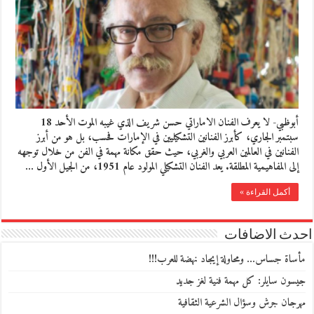
أبوظبي- لا يعرف الفنان الاماراتي حسن شريف الذي غيبه الموت الأحد 18
سبتمبر الجاري، كأبرز الفنانين التشكيليين في الإمارات فحسب، بل هو من أبرز
الفنانين في العالمين العربي والغربي، حيث حقق مكانة مهمة في الفن من خلال توجهه
إلى المفاهيمية المطلقة. يعد الفنان التشكيلي المولود عام 1951، من الجيل الأول …
أكمل القراءة »
احدث الاضافات
مأساة جساس… ومحاولة إيجاد نهضة للعرب!!!
جيسون سايلر: كل مهمة فنية لغز جديد
مهرجان جرش وسؤال الشرعية الثقافية