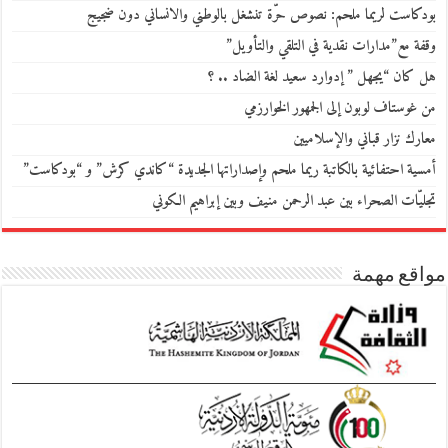
بودكاست لريما ملحم: نصوص حرّة تنشغل بالوطني والانساني دون ضجيج
وقفة مع”مدارات نقدية في التلقي والتأويل”
هل كان “يجهل ” إدوارد سعيد لغة الضاد .. ؟
من غوستاف لوبون إلى الجمهور الخوارزمي
معارك نزار قباني والإسلاميين
أمسية احتفائية بالكاتبة ريما ملحم وإصداراتها الجديدة “كاندي كرش” و “بودكاست”
تجليّات الصحراء بين عبد الرحمن منيف وبين إبراهيم الكوني
مواقع مهمة