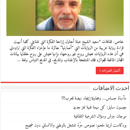
خاص- ثقافات *سعيد الشيخ عبثا أحاول إزاحة الفكرة التي تنتابني كلما أنهيت
قراءة رواية عربية من الروايات التي “أصابتها” جائزة ما مؤخرا، الفكرة التي تراودني
هي أن هذه الروايات تعيش بروح غير روحها، وإنها تعيش على روح خلقتها بيانات
اللجان المانحة للجوائز؛ تلك المنتفخة بالإطناب والمديح. في المديح التباس ولغة …
أكمل القراءة »
احدث الاضافات
مأساة جساس… ومحاولة إيجاد نهضة للعرب!!!
جيسون سايلر: كل مهمة فنية لغز جديد
مهرجان جرش وسؤال الشرعية الثقافية
بودكاست لريما ملحم: نصوص حرّة تنشغل بالوطني والانساني دون ضجيج