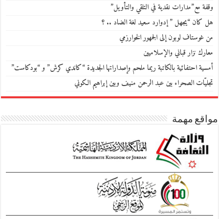
وقفة مع”مدارات نقدية في التلقي والتأويل”
هل كان “يجهل ” إدوارد سعيد لغة الضاد .. ؟
من غوستاف لوبون إلى الجمهور الخوارزمي
معارك نزار قباني والإسلاميين
أمسية احتفائية بالكاتبة ريما ملحم وإصداراتها الجديدة “كاندي كرش” و “بودكاست”
تجليّات الصحراء بين عبد الرحمن منيف وبين إبراهيم الكوني
مواقع مهمة