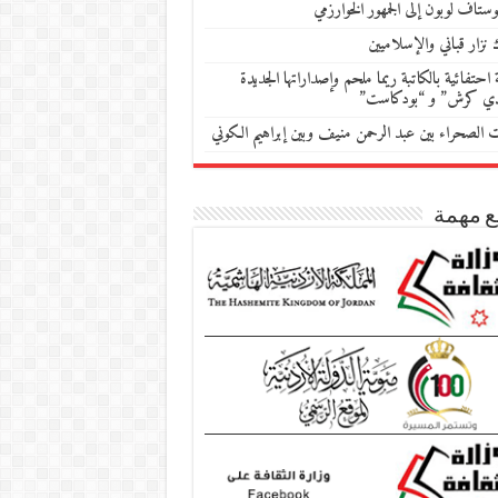
ستاف لوبون إلى الجمهور الخوارزمي
 نزار قباني والإسلاميين
احتفائية بالكاتبة ريما ملحم وإصداراتها الجديدة
دي كرش” و “بودكاست”
ات الصحراء بين عبد الرحمن منيف وبين إبراهيم الكوني
ع مهمة