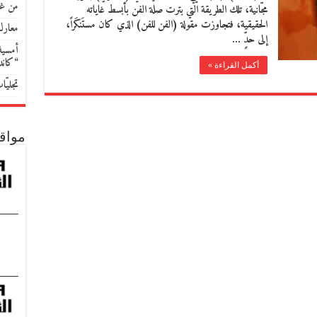
من غو
مجّانية، تلك الطريقة التي بترت صلة الفن بأبسط غاياته
الحقيقية، فتجاوزت مقولة (الفن للفن) الذي كان مستَنكَراً،
معارك
إلى حدٍّ …
أمسية 
“كان
أكمل القراءة »
تجليّ
مواق