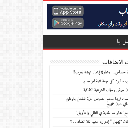
ل بنا
 الاضافات
 جساس… ومحاولة إيجاد نهضة للعرب!!!
 سايلر: كل مهمة فنية لغز جديد
ن جرش وسؤال الشرعية الثقافية
ست لريما ملحم: نصوص حرّة تنشغل بالوطني
ساني دون ضجيج
مع”مدارات نقدية في التلقي والتأويل”
ن “يجهل ” إدوارد سعيد لغة الضاد .. ؟