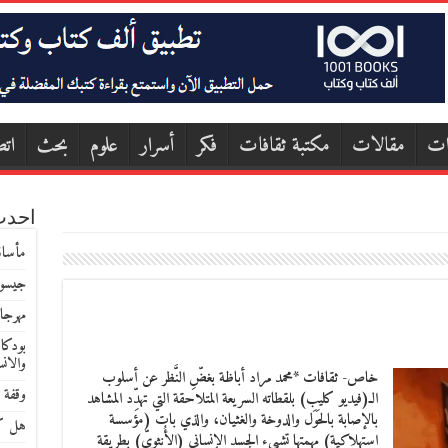
ات
مقالات
مكتبة ثقافات
فكر
أسرار
علوم
بحث
اتص
احدث
مأساة
جيسون
مهرجا
بودكا
والان
خاص- ثقافات *محمد مراد أباظة بغضِّ النَّظر عن أسلوب
وقفة 
الـ(فيديو كليب) بلقطاته السريعة المتلاحقة التي تهدِّد المشاهد
بالإصابة بالحَوَل والدوخة والغثيان، والذي بات (مؤسسة
هل كا
استهلاكية) مهمتها تشييء الجسد الإنساني (الأُنثويّ) بطريقة