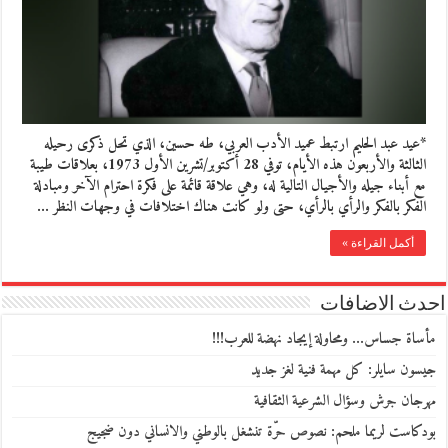
*عيد عبد الحليم ارتبط عميد الأدب العربي، طه حسين، الذي تحل ذكرى رحيله
الثالثة والأربعون هذه الأيام، توفي 28 أكتوبر/تشرين الأول 1973، بعلاقات طيبة
مع أبناء جيله والأجيال التالية له، وهي علاقة قائمة على فكرة احترام الآخر ومبادلة
الفكر بالفكر والرأي بالرأي، حتى ولو كانت هناك اختلافات في وجهات النظر …
أكمل القراءة »
احدث الاضافات
مأساة جساس… ومحاولة إيجاد نهضة للعرب!!!
جيسون سايلر: كل مهمة فنية لغز جديد
مهرجان جرش وسؤال الشرعية الثقافية
بودكاست لريما ملحم: نصوص حرّة تنشغل بالوطني والانساني دون ضجيج