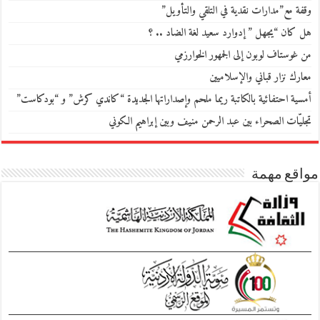
وقفة مع”مدارات نقدية في التلقي والتأويل”
هل كان “يجهل ” إدوارد سعيد لغة الضاد .. ؟
من غوستاف لوبون إلى الجمهور الخوارزمي
معارك نزار قباني والإسلاميين
أمسية احتفائية بالكاتبة ريما ملحم وإصداراتها الجديدة “كاندي كرش” و “بودكاست”
تجليّات الصحراء بين عبد الرحمن منيف وبين إبراهيم الكوني
مواقع مهمة