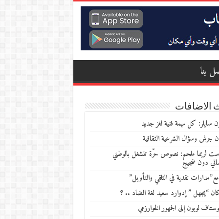
ل بنا
 الاضافات
 سايلر: كل مهمة فنية لغز جديد
ن جرش وسؤال الشرعية الثقافية
ست لريما ملحم: نصوص حرّة تنشغل بالوطني
ساني دون ضجيج
مع”مدارات نقدية في التلقي والتأويل”
ن “يجهل ” إدوارد سعيد لغة الضاد .. ؟
ستاف لوبون إلى الجمهور الخوارزمي