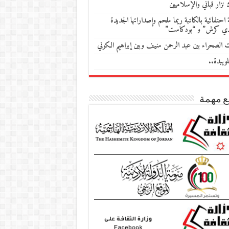
 نزار قباني والإسلاميين
احتفائية بالكاتبة ريما ملحم وإصداراتها الجديدة
دي كرش” و “بودكاست”
ات الصحراء بين عبد الرحمن منيف وبين إبراهيم الكوني
ويبدة..
ع مهمة