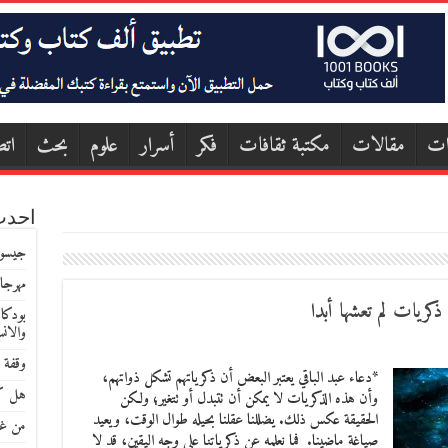
ات
مقالات
مكتبة ثقافات
فكر
أسرار
علوم
بحث
اتص
احدث
جيسون
مهرجا
كريات لم تعشها أبدا
بودكا
والان
وقفة 
*دعاء عبد الباقي يعتبر البعض أن ذكرياتهم تشكل ذواتهم،
هل كا
وأن هذه الذكريات لا يمكن أن تتبدل أو تتغير؛ ولكن
الحقيقة عكس ذلك. يضللنا عقلنا بحيله طوال الوقت، ويعيد
من غو
صياغة ماضينا. فما نعلمه عن ذكرياتنا على وجه اليقين، قد لا