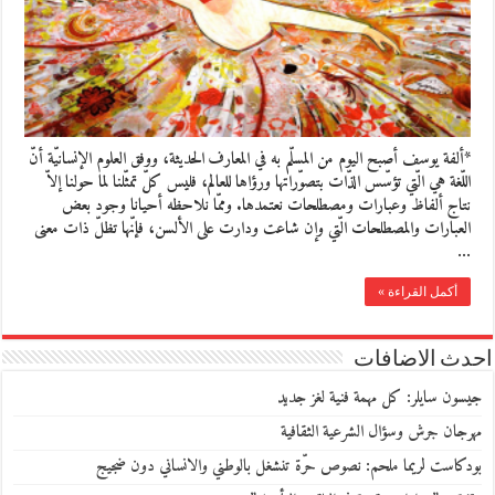
*ألفة يوسف أصبح اليوم من المسلّم به في المعارف الحديثة، ووفق العلوم الإنسانيّة أنّ
اللّغة هي الّتي تؤسّس الذّات بتصوّراتها ورؤاها للعالم، فليس كلّ تمثّلنا لما حولنا إلاّ
نتاج ألفاظ وعبارات ومصطلحات نعتمدها. وممّا نلاحظه أحيانا وجود بعض
العبارات والمصطلحات الّتي وإن شاعت ودارت على الألسن، فإنّها تظلّ ذات معنى
…
أكمل القراءة »
احدث الاضافات
جيسون سايلر: كل مهمة فنية لغز جديد
مهرجان جرش وسؤال الشرعية الثقافية
بودكاست لريما ملحم: نصوص حرّة تنشغل بالوطني والانساني دون ضجيج