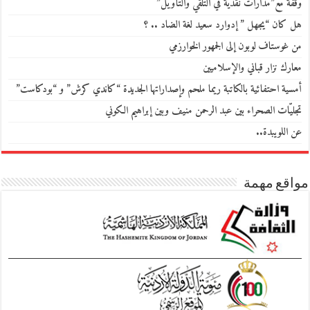
وقفة مع”مدارات نقدية في التلقي والتأويل”
هل كان “يجهل ” إدوارد سعيد لغة الضاد .. ؟
من غوستاف لوبون إلى الجمهور الخوارزمي
معارك نزار قباني والإسلاميين
أمسية احتفائية بالكاتبة ريما ملحم وإصداراتها الجديدة “كاندي كرش” و “بودكاست”
تجليّات الصحراء بين عبد الرحمن منيف وبين إبراهيم الكوني
عن اللويبدة..
مواقع مهمة