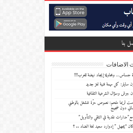
ل بنا
 الاضافات
 جساس… ومحاولة إيجاد نهضة للعرب!!!
 سايلر: كل مهمة فنية لغز جديد
ن جرش وسؤال الشرعية الثقافية
ست لريما ملحم: نصوص حرّة تنشغل بالوطني
ساني دون ضجيج
مع”مدارات نقدية في التلقي والتأويل”
ن “يجهل ” إدوارد سعيد لغة الضاد .. ؟