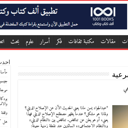
ات
مقالات
مكتبة ثقافات
فكر
أسرار
علوم
بحث
اتص
احدث
مأساة
رعية
جيسون
عي
مهرجا
بودكا
والان
*عبدالجواد يسن ماذا يعني الحديث الآن عن الإصلاح الديني؟
وقفة 
ولماذا هو مشكل؟ عندما يظهر مصطلح الإصلاح الديني فهذا
يعني، أو هو يعلن عن تناقض. تناقض بين «النظام الديني»
هل كا
و«النظام الاجتماعي»، السائدين عند نقطة زمنية معينة: