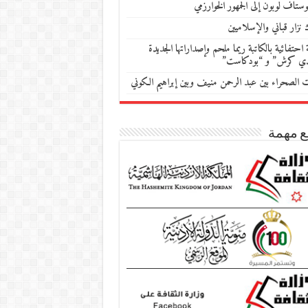
ستاف لوبون إلى الجمهور الخوارزمي
 نزار قباني والإسلاميين
احتفائية بالكاتبة ريما ملحم وإصداراتها الجديدة
دي كرش” و “بودكاست”
ات الصحراء بين عبد الرحمن منيف وبين إبراهيم الكوني
ع مهمة