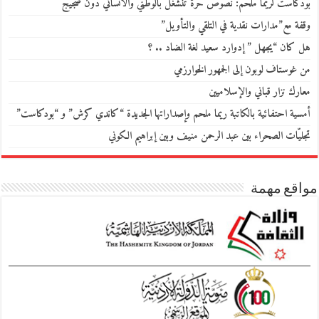
بودكاست لريما ملحم: نصوص حرّة تنشغل بالوطني والانساني دون ضجيج
وقفة مع”مدارات نقدية في التلقي والتأويل”
هل كان “يجهل ” إدوارد سعيد لغة الضاد .. ؟
من غوستاف لوبون إلى الجمهور الخوارزمي
معارك نزار قباني والإسلاميين
أمسية احتفائية بالكاتبة ريما ملحم وإصداراتها الجديدة “كاندي كرش” و “بودكاست”
تجليّات الصحراء بين عبد الرحمن منيف وبين إبراهيم الكوني
مواقع مهمة