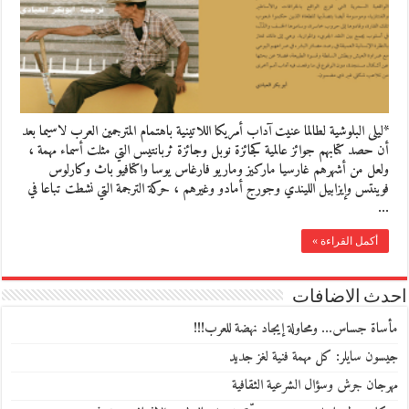
*ليلى البلوشية لطالما عنيت آداب أمريكا اللاتينية باهتمام المترجمين العرب لاسيما بعد
أن حصد كتابهم جوائز عالمية كجائزة نوبل وجائزة ثربانتيس التي مثلت أسماء مهمة ،
ولعل من أشهرهم غارسيا ماركيز وماريو فارغاس يوسا واكتافيو باث وكارلوس
فوينتس وإيزابيل الليندي وجورج أمادو وغيرهم ، حركة الترجمة التي نشطت تباعا في
…
أكمل القراءة »
احدث الاضافات
مأساة جساس… ومحاولة إيجاد نهضة للعرب!!!
جيسون سايلر: كل مهمة فنية لغز جديد
مهرجان جرش وسؤال الشرعية الثقافية