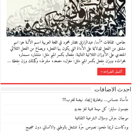
خاص- ثقافات *أ.د/ عبدالرازق مختار محمود في اللغة العربية اسـم الآلـة هو: اسم
مشتق من الفعل للدلالة على الأداة التي يكون بها الفعل، ويصاغ من الفعل الثلاثي
المتعدي على الأوزان الثلاثية التالية: مِفعال بكسر الميم مثل: منشار، مسمار،
محراث، ووزن مِفعل بكسر الميم مثل: مغزل، مصعد، مشرط، وكذلك وزن مِفعلة …
أكمل القراءة »
احدث الاضافات
مأساة جساس… ومحاولة إيجاد نهضة للعرب!!!
جيسون سايلر: كل مهمة فنية لغز جديد
مهرجان جرش وسؤال الشرعية الثقافية
بودكاست لريما ملحم: نصوص حرّة تنشغل بالوطني والانساني دون ضجيج