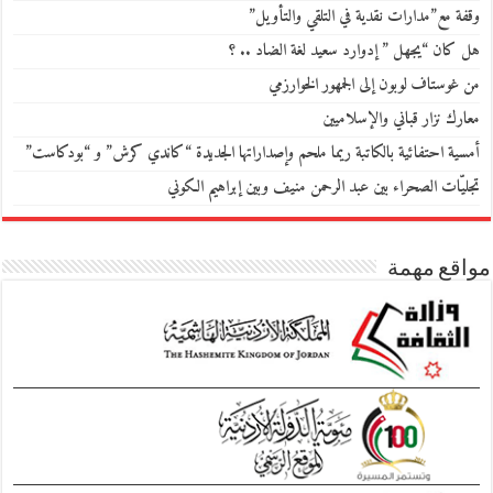
وقفة مع”مدارات نقدية في التلقي والتأويل”
هل كان “يجهل ” إدوارد سعيد لغة الضاد .. ؟
من غوستاف لوبون إلى الجمهور الخوارزمي
معارك نزار قباني والإسلاميين
أمسية احتفائية بالكاتبة ريما ملحم وإصداراتها الجديدة “كاندي كرش” و “بودكاست”
تجليّات الصحراء بين عبد الرحمن منيف وبين إبراهيم الكوني
مواقع مهمة