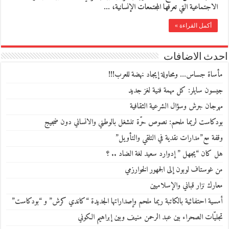
الاجتماعية التي تعرفها المجتمعات الإنسانية، …
أكمل القراءة »
احدث الاضافات
مأساة جساس… ومحاولة إيجاد نهضة للعرب!!!
جيسون سايلر: كل مهمة فنية لغز جديد
مهرجان جرش وسؤال الشرعية الثقافية
بودكاست لريما ملحم: نصوص حرّة تنشغل بالوطني والانساني دون ضجيج
وقفة مع”مدارات نقدية في التلقي والتأويل”
هل كان “يجهل ” إدوارد سعيد لغة الضاد .. ؟
من غوستاف لوبون إلى الجمهور الخوارزمي
معارك نزار قباني والإسلاميين
أمسية احتفائية بالكاتبة ريما ملحم وإصداراتها الجديدة “كاندي كرش” و “بودكاست”
تجليّات الصحراء بين عبد الرحمن منيف وبين إبراهيم الكوني