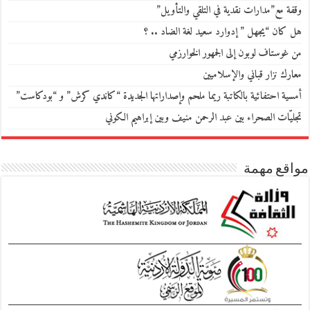
وقفة مع”مدارات نقدية في التلقي والتأويل”
هل كان “يجهل ” إدوارد سعيد لغة الضاد .. ؟
من غوستاف لوبون إلى الجمهور الخوارزمي
معارك نزار قباني والإسلاميين
أمسية احتفائية بالكاتبة ريما ملحم وإصداراتها الجديدة “كاندي كرش” و “بودكاست”
تجليّات الصحراء بين عبد الرحمن منيف وبين إبراهيم الكوني
مواقع مهمة