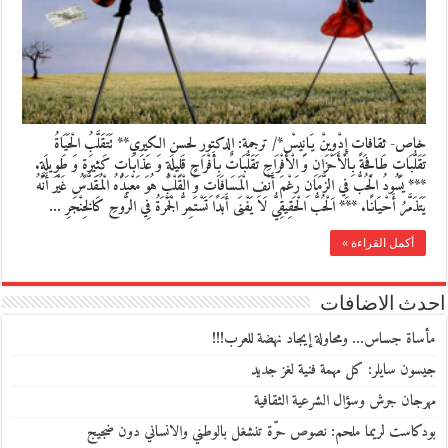
خاص- ثقافات إِدْوِينْ يَانِيسْ*/ ترجمة: الدكتور لحسن الكيري** تَتَقَلَّبُ الْحَيَاةُ
تَقَلُّبَاتٍ طَافِحَةً بِالْأَحْزَانِ وَ الْأَفْرَاحِ تَقَلُّبَاتٌ بِأَفْرَاحٍ قَلِيلَةٍ وَ عَذَابَاتٍ كَثِيرَةٍ وَ طَوِيلَةٍ.
*** يَسُودُ الْحُبُّ فِي الزَّمَانِ رَغْمَ أَنْفِ الْمَسَافَاتِ وَ الْقَلْبُ هُوَ مَعْبَدُهُ الْمُقَدَّسُ غَيْرَ أَنَّهُ
يَتَذَمَّرُ أَحْيَانًا. *** اَلْحُبُّ الْحَقِيقِيُّ لَا يَفْنَى أَبَدًا تَسْتَمِرُّ الْجَمْرَةُ فِي الرُّوحِ كَالخِنْجَرِ …
أكمل القراءة »
احدث الاضافات
مأساة جساس… ومحاولة إيجاد نهضة للعرب!!!
جيسون سايلر: كل مهمة فنية لغز جديد
مهرجان جرش وسؤال الشرعية الثقافية
بودكاست لريما ملحم: نصوص حرّة تنشغل بالوطني والانساني دون ضجيج