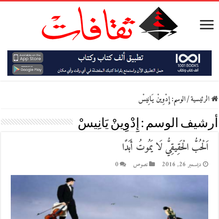
الرئيسية
/
الوسم:
إِدْوِينْ يَانِيسْ
أرشيف الوسم :
إِدْوِينْ يَانِيسْ
اَلْحُبُّ الْحَقِيقِيُّ لَا يَمُوتُ أَبَدًا
ديسمبر 26, 2016
نصوص
0