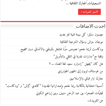
السبعينيات, المعارك الثقافية …
أكمل القراءة »
احدث الاضافات
جيسون سايلر: كل مهمة فنية لغز جديد
مهرجان جرش وسؤال الشرعية الثقافية
بودكاست لريما ملحم: نصوص حرّة تنشغل بالوطني والانساني دون ضجيج
وقفة مع”مدارات نقدية في التلقي والتأويل”
هل كان “يجهل ” إدوارد سعيد لغة الضاد .. ؟
من غوستاف لوبون إلى الجمهور الخوارزمي
معارك نزار قباني والإسلاميين
أمسية احتفائية بالكاتبة ريما ملحم وإصداراتها الجديدة “كاندي كرش” و “بودكاست”
تجليّات الصحراء بين عبد الرحمن منيف وبين إبراهيم الكوني
عن اللويبدة..