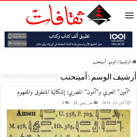
الرئيسية
/
الوسم:
أمينحتب
أرشيف الوسم :
أمينحتب
“آمين” العبري و”آمون” المصري: إشكالية المنطوق والمفهوم
أكتوبر 14, 2016
خبر رئيسي
,
فكر
0