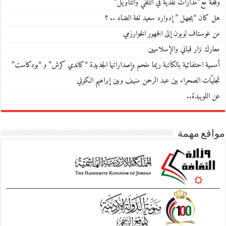
وقفة مع”مدارات نقدية في التلقي والتأويل”
هل كان “يجهل ” إدوارد سعيد لغة الضاد .. ؟
من غوستاف لوبون إلى الجمهور الخوارزمي
معارك نزار قباني والإسلاميين
أمسية احتفائية بالكاتبة ريما ملحم وإصداراتها الجديدة “كاندي كرش” و “بودكاست”
تجليّات الصحراء بين عبد الرحمن منيف وبين إبراهيم الكوني
عن اللويبدة..
مواقع مهمة