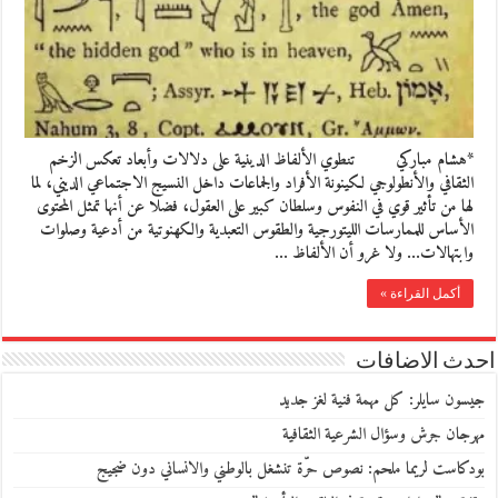
*هشام مباركي تنطوي الألفاظ الدينية على دلالات وأبعاد تعكس الزخم
الثقافي والأنطولوجي لكينونة الأفراد والجماعات داخل النسيج الاجتماعي الديني، لما
لها من تأثير قوي في النفوس وسلطان كبير على العقول، فضلا عن أنها تمثل المحتوى
الأساس للممارسات الليتورجية والطقوس التعبدية والكهنوتية من أدعية وصلوات
وابتهالات… ولا غرو أن الألفاظ …
أكمل القراءة »
احدث الاضافات
جيسون سايلر: كل مهمة فنية لغز جديد
مهرجان جرش وسؤال الشرعية الثقافية
بودكاست لريما ملحم: نصوص حرّة تنشغل بالوطني والانساني دون ضجيج