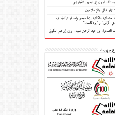
ستاف لوبون إلى الجمهور الخوارزمي
 نزار قباني والإسلاميين
احتفائية بالكاتبة ريما ملحم وإصداراتها الجديدة
دي كرش” و “بودكاست”
ات الصحراء بين عبد الرحمن منيف وبين إبراهيم الكوني
ع مهمة