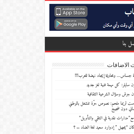
ل بنا
 الاضافات
 جساس… ومحاولة إيجاد نهضة للعرب!!!
 سايلر: كل مهمة فنية لغز جديد
ن جرش وسؤال الشرعية الثقافية
ست لريما ملحم: نصوص حرّة تنشغل بالوطني
ساني دون ضجيج
مع”مدارات نقدية في التلقي والتأويل”
ن “يجهل ” إدوارد سعيد لغة الضاد .. ؟