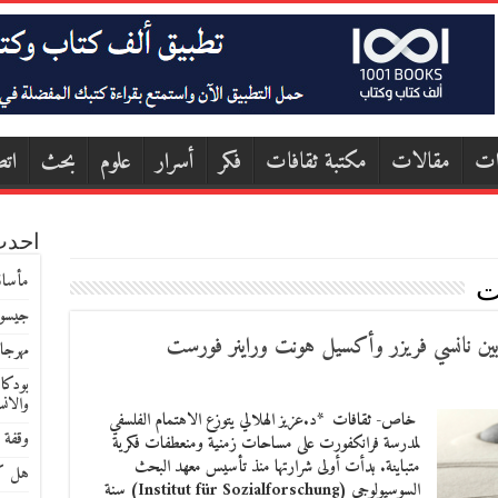
ات
مقالات
مكتبة ثقافات
فكر
أسرار
علوم
بحث
اتص
احدث
مأساة
ت
جيسون
بين نانسي فريزر وأكسيل هونت وراينر فورست
مهرجا
بودكا
والان
خاص- ثقافات *د.عزيز الهلالي يتوزع الاهتمام الفلسفي
وقفة 
لمدرسة فرانكفورت على مساحات زمنية ومنعطفات فكرية
متباينة. بدأت أولى شرارتها منذ تأسيس معهد البحث
هل كا
السوسيولوجي (Institut für Sozialforschung) سنة