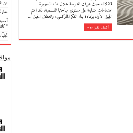
من غو
1923، حيث عرفت المدرسة خلال هذه السيرورة
اهتمامات متباينة على مستوى مباحثها الفلسفية. لقد اهتم
معارك
الجيل الأول بإعادة بناء الفكر الماركسي، وانعطف الجيل …
أمسية 
“كان
أكمل القراءة »
تجليّ
مواق