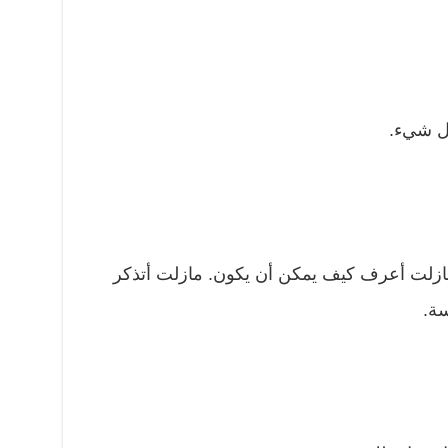
كل شيء.
مازلت أعرف كيف يمكن أن يكون. مازلت أتذكر
سة.