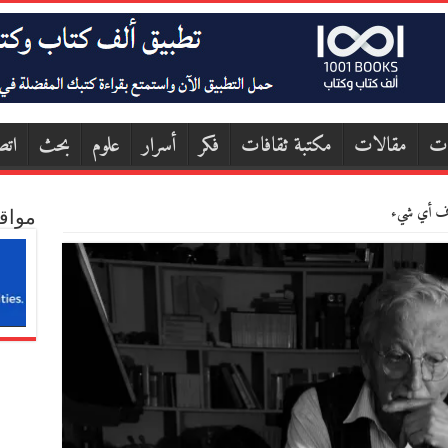
ات
مقالات
مكتبة ثقافات
فكر
أسرار
علوم
بحث
اتص
عرف أي شيء
مواق